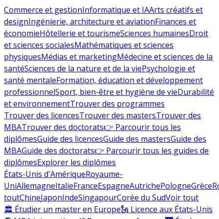
Commerce et gestion
Informatique et IA
Arts créatifs et
design
Ingénierie, architecture et aviation
Finances et
économie
Hôtellerie et tourisme
Sciences humaines
Droit
et sciences sociales
Mathématiques et sciences
physiques
Médias et marketing
Médecine et sciences de la
santé
Sciences de la nature et de la vie
Psychologie et
santé mentale
Formation, éducation et développement
professionnel
Sport, bien-être et hygiène de vie
Durabilité
et environnement
Trouver des programmes
Trouver des licences
Trouver des masters
Trouver des
MBA
Trouver des doctorats
👉 Parcourir tous les
diplômes
Guide des licences
Guide des masters
Guide des
MBA
Guide des doctorats
👉 Parcourir tous les guides de
diplômes
Explorer les diplômes
États-Unis d'Amérique
Royaume-
Uni
Allemagne
Italie
France
Espagne
Autriche
Pologne
Grèce
R
tout
Chine
Japon
Inde
Singapour
Corée du Sud
Voir tout
🏛 Étudier un master en Europe
🗽 Licence aux États-Unis