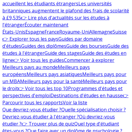
accueillent les étudiants étrangers
Les universités
britanniques augmentent le plafond des frais de scolarité
à £9,535
👉 Lire plus d'actualités sur les études à
l'étranger
Écouter maintenant
États-Unis
Espagne
France
Royaume-Uni
Allemagne
Suisse
👉 Explorer tous les pays
Guides par domaine
d'études
Guides des diplômes
Guide des bourses
Guide des
études à l'étranger
Guide des stages
Guide des études en
ligne
👉 Voir tous les guides
Commencer à explorer
Meilleurs pays au monde
Meilleurs pays
européens
Meilleurs pays asiatiques
Meilleurs pays pour
un MBA
Meilleurs pays pour la santé
Meilleurs pays pour
le droit
👉 Voir tous les top 10
Programmes d'études et
perspectives d'emploi
Destinations d'études en hausse
👉
Parcourir tous les rapports
Voir la liste
Que devriez-vous étudier ?
Quelle spécialisation choisir ?
Devriez-vous étudier à l'étranger ?
Où devriez-vous
étudier ?
👉 Trouver plus de quiz
Quel type d'étudiant
êtes-vous ?
Que faire avec un diplôme de psychologie ?