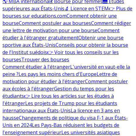
🌎 MBA international
💃 Bourse pour femmes
🌉 Études
supérieures aux États-Unis
🔬 Licence en STEM
👉 Plus de
bourses sur educations.com
Comment obtenir une
bourse
Comment postuler aux bourses
Comment rédiger
une lettre de motivation pour une bourse
Comment
étudier à l'étranger gratuitement
Obtenir une bourse
sportive aux États-Unis
Conseils pour obtenir la bourse
de l'Institut suédois
👉 Voir tous les conseils sur les
bourses
Trouver des bourses
Comment étudier à l'étranger
L'université en vaut-elle la
peine ?
Les pays les moins chers d'Europe
Lettre de
motivation pour étudier à l'étranger
Comment postuler
aux écoles à l'étranger
Gestion du temps pour les
étudiants
👉 Lire tous les articles sur les études à
l'étranger
Les projets de Trump pour les étudiants
internationaux aux États-Unis
La licence en 3 ans en
hausse
Changements de politique du visa F-1 aux États-
Unis en 2024
Les Pays-Bas réduisent les budgets de
l'enseignement supérieur
Les universités asiatiques