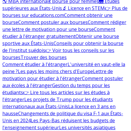
🌎 MBA international
💃 Bourse pour femmes
🌉 Études
supérieures aux États-Unis
🔬 Licence en STEM
👉 Plus de
bourses sur educations.com
Comment obtenir une
bourse
Comment postuler aux bourses
Comment rédiger
une lettre de motivation pour une bourse
Comment
étudier à l'étranger gratuitement
Obtenir une bourse
sportive aux États-Unis
Conseils pour obtenir la bourse
de l'Institut suédois
👉 Voir tous les conseils sur les
bourses
Trouver des bourses
Comment étudier à l'étranger
L'université en vaut-elle la
peine ?
Les pays les moins chers d'Europe
Lettre de
motivation pour étudier à l'étranger
Comment postuler
aux écoles à l'étranger
Gestion du temps pour les
étudiants
👉 Lire tous les articles sur les études à
l'étranger
Les projets de Trump pour les étudiants
internationaux aux États-Unis
La licence en 3 ans en
hausse
Changements de politique du visa F-1 aux États-
Unis en 2024
Les Pays-Bas réduisent les budgets de
l'enseignement supérieur
Les universités asiatiques