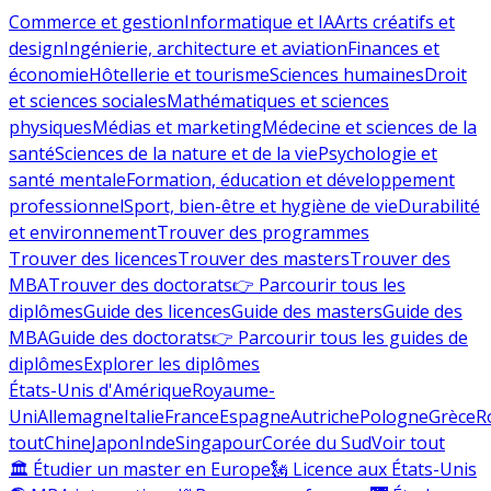
Commerce et gestion
Informatique et IA
Arts créatifs et
design
Ingénierie, architecture et aviation
Finances et
économie
Hôtellerie et tourisme
Sciences humaines
Droit
et sciences sociales
Mathématiques et sciences
physiques
Médias et marketing
Médecine et sciences de la
santé
Sciences de la nature et de la vie
Psychologie et
santé mentale
Formation, éducation et développement
professionnel
Sport, bien-être et hygiène de vie
Durabilité
et environnement
Trouver des programmes
Trouver des licences
Trouver des masters
Trouver des
MBA
Trouver des doctorats
👉 Parcourir tous les
diplômes
Guide des licences
Guide des masters
Guide des
MBA
Guide des doctorats
👉 Parcourir tous les guides de
diplômes
Explorer les diplômes
États-Unis d'Amérique
Royaume-
Uni
Allemagne
Italie
France
Espagne
Autriche
Pologne
Grèce
R
tout
Chine
Japon
Inde
Singapour
Corée du Sud
Voir tout
🏛 Étudier un master en Europe
🗽 Licence aux États-Unis