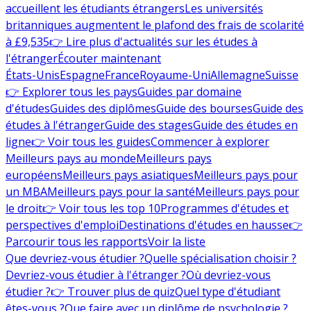
accueillent les étudiants étrangers
Les universités
britanniques augmentent le plafond des frais de scolarité
à £9,535
👉 Lire plus d'actualités sur les études à
l'étranger
Écouter maintenant
États-Unis
Espagne
France
Royaume-Uni
Allemagne
Suisse
👉 Explorer tous les pays
Guides par domaine
d'études
Guides des diplômes
Guide des bourses
Guide des
études à l'étranger
Guide des stages
Guide des études en
ligne
👉 Voir tous les guides
Commencer à explorer
Meilleurs pays au monde
Meilleurs pays
européens
Meilleurs pays asiatiques
Meilleurs pays pour
un MBA
Meilleurs pays pour la santé
Meilleurs pays pour
le droit
👉 Voir tous les top 10
Programmes d'études et
perspectives d'emploi
Destinations d'études en hausse
👉
Parcourir tous les rapports
Voir la liste
Que devriez-vous étudier ?
Quelle spécialisation choisir ?
Devriez-vous étudier à l'étranger ?
Où devriez-vous
étudier ?
👉 Trouver plus de quiz
Quel type d'étudiant
êtes-vous ?
Que faire avec un diplôme de psychologie ?