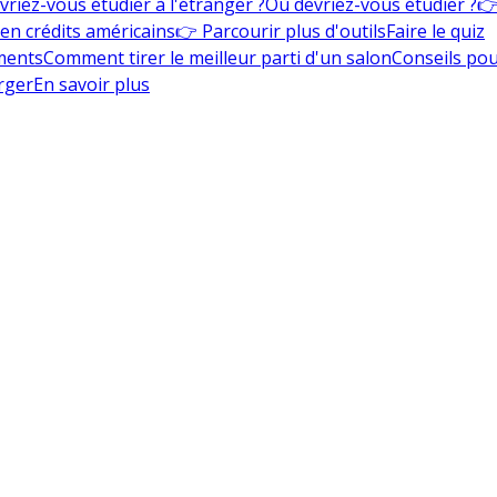
vriez-vous étudier à l'étranger ?
Où devriez-vous étudier ?
👉
en crédits américains
👉 Parcourir plus d'outils
Faire le quiz
ments
Comment tirer le meilleur parti d'un salon
Conseils pou
rger
En savoir plus