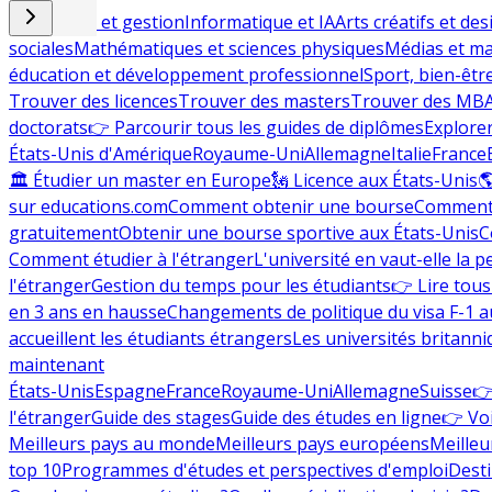
Commerce et gestion
Informatique et IA
Arts créatifs et des
sociales
Mathématiques et sciences physiques
Médias et ma
éducation et développement professionnel
Sport, bien-êtr
Trouver des licences
Trouver des masters
Trouver des MB
doctorats
👉 Parcourir tous les guides de diplômes
Explorer
États-Unis d'Amérique
Royaume-Uni
Allemagne
Italie
France
🏛 Étudier un master en Europe
🗽 Licence aux États-Unis

sur educations.com
Comment obtenir une bourse
Comment 
gratuitement
Obtenir une bourse sportive aux États-Unis
C
Comment étudier à l'étranger
L'université en vaut-elle la p
l'étranger
Gestion du temps pour les étudiants
👉 Lire tous 
en 3 ans en hausse
Changements de politique du visa F-1 a
accueillent les étudiants étrangers
Les universités britanni
maintenant
États-Unis
Espagne
France
Royaume-Uni
Allemagne
Suisse
👉
l'étranger
Guide des stages
Guide des études en ligne
👉 Voi
Meilleurs pays au monde
Meilleurs pays européens
Meilleu
top 10
Programmes d'études et perspectives d'emploi
Desti