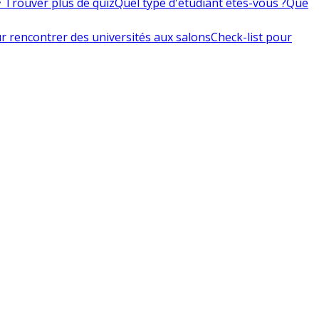
 Trouver plus de quiz
Quel type d'étudiant êtes-vous ?
Que
r rencontrer des universités aux salons
Check-list pour