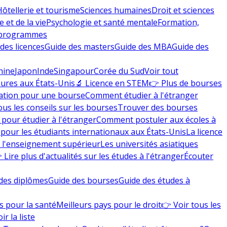
Hôtellerie et tourisme
Sciences humaines
Droit et sciences
 et de la vie
Psychologie et santé mentale
Formation,
 programmes
des licences
Guide des masters
Guide des MBA
Guide des
hine
Japon
Inde
Singapour
Corée du Sud
Voir tout
eures aux États-Unis
🔬 Licence en STEM
👉 Plus de bourses
ation pour une bourse
Comment étudier à l'étranger
ous les conseils sur les bourses
Trouver des bourses
 pour étudier à l'étranger
Comment postuler aux écoles à
pour les étudiants internationaux aux États-Unis
La licence
e l'enseignement supérieur
Les universités asiatiques
 Lire plus d'actualités sur les études à l'étranger
Écouter
des diplômes
Guide des bourses
Guide des études à
s pour la santé
Meilleurs pays pour le droit
👉 Voir tous les
ir la liste