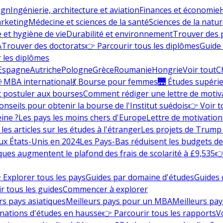
ign
Ingénierie, architecture et aviation
Finances et économie
rketing
Médecine et sciences de la santé
Sciences de la nature
e et hygiène de vie
Durabilité et environnement
Trouver des
A
Trouver des doctorats
👉 Parcourir tous les diplômes
Guide 
 les diplômes
Espagne
Autriche
Pologne
Grèce
Roumanie
Hongrie
Voir tout
C
 MBA international
💃 Bourse pour femmes
🌉 Études supéri
postuler aux bourses
Comment rédiger une lettre de motiv
onseils pour obtenir la bourse de l'Institut suédois
👉 Voir t
eine ?
Les pays les moins chers d'Europe
Lettre de motivation
les articles sur les études à l'étranger
Les projets de Trump 
ux États-Unis en 2024
Les Pays-Bas réduisent les budgets d
ques augmentent le plafond des frais de scolarité à £9,535
👉
 Explorer tous les pays
Guides par domaine d'études
Guides 
r tous les guides
Commencer à explorer
rs pays asiatiques
Meilleurs pays pour un MBA
Meilleurs pay
nations d'études en hausse
👉 Parcourir tous les rapports
Vo