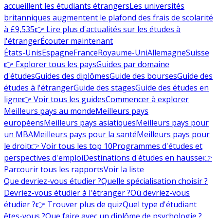
accueillent les étudiants étrangers
Les universités
britanniques augmentent le plafond des frais de scolarité
à £9,535
👉 Lire plus d'actualités sur les études à
l'étranger
Écouter maintenant
États-Unis
Espagne
France
Royaume-Uni
Allemagne
Suisse
👉 Explorer tous les pays
Guides par domaine
d'études
Guides des diplômes
Guide des bourses
Guide des
études à l'étranger
Guide des stages
Guide des études en
ligne
👉 Voir tous les guides
Commencer à explorer
Meilleurs pays au monde
Meilleurs pays
européens
Meilleurs pays asiatiques
Meilleurs pays pour
un MBA
Meilleurs pays pour la santé
Meilleurs pays pour
le droit
👉 Voir tous les top 10
Programmes d'études et
perspectives d'emploi
Destinations d'études en hausse
👉
Parcourir tous les rapports
Voir la liste
Que devriez-vous étudier ?
Quelle spécialisation choisir ?
Devriez-vous étudier à l'étranger ?
Où devriez-vous
étudier ?
👉 Trouver plus de quiz
Quel type d'étudiant
êtes-vous ?
Que faire avec un diplôme de psychologie ?