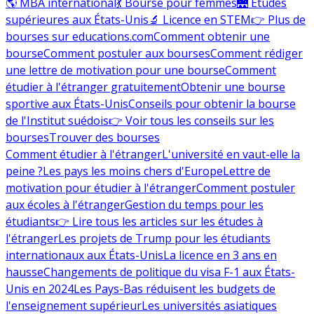
🌎 MBA international
💃 Bourse pour femmes
🌉 Études
supérieures aux États-Unis
🔬 Licence en STEM
👉 Plus de
bourses sur educations.com
Comment obtenir une
bourse
Comment postuler aux bourses
Comment rédiger
une lettre de motivation pour une bourse
Comment
étudier à l'étranger gratuitement
Obtenir une bourse
sportive aux États-Unis
Conseils pour obtenir la bourse
de l'Institut suédois
👉 Voir tous les conseils sur les
bourses
Trouver des bourses
Comment étudier à l'étranger
L'université en vaut-elle la
peine ?
Les pays les moins chers d'Europe
Lettre de
motivation pour étudier à l'étranger
Comment postuler
aux écoles à l'étranger
Gestion du temps pour les
étudiants
👉 Lire tous les articles sur les études à
l'étranger
Les projets de Trump pour les étudiants
internationaux aux États-Unis
La licence en 3 ans en
hausse
Changements de politique du visa F-1 aux États-
Unis en 2024
Les Pays-Bas réduisent les budgets de
l'enseignement supérieur
Les universités asiatiques