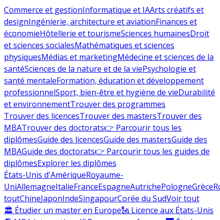
Commerce et gestion
Informatique et IA
Arts créatifs et
design
Ingénierie, architecture et aviation
Finances et
économie
Hôtellerie et tourisme
Sciences humaines
Droit
et sciences sociales
Mathématiques et sciences
physiques
Médias et marketing
Médecine et sciences de la
santé
Sciences de la nature et de la vie
Psychologie et
santé mentale
Formation, éducation et développement
professionnel
Sport, bien-être et hygiène de vie
Durabilité
et environnement
Trouver des programmes
Trouver des licences
Trouver des masters
Trouver des
MBA
Trouver des doctorats
👉 Parcourir tous les
diplômes
Guide des licences
Guide des masters
Guide des
MBA
Guide des doctorats
👉 Parcourir tous les guides de
diplômes
Explorer les diplômes
États-Unis d'Amérique
Royaume-
Uni
Allemagne
Italie
France
Espagne
Autriche
Pologne
Grèce
R
tout
Chine
Japon
Inde
Singapour
Corée du Sud
Voir tout
🏛 Étudier un master en Europe
🗽 Licence aux États-Unis