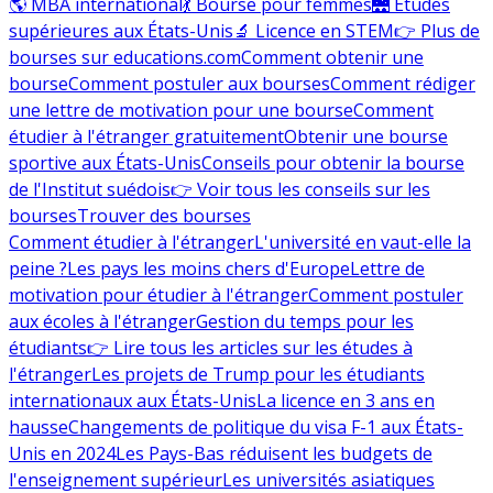
🌎 MBA international
💃 Bourse pour femmes
🌉 Études
supérieures aux États-Unis
🔬 Licence en STEM
👉 Plus de
bourses sur educations.com
Comment obtenir une
bourse
Comment postuler aux bourses
Comment rédiger
une lettre de motivation pour une bourse
Comment
étudier à l'étranger gratuitement
Obtenir une bourse
sportive aux États-Unis
Conseils pour obtenir la bourse
de l'Institut suédois
👉 Voir tous les conseils sur les
bourses
Trouver des bourses
Comment étudier à l'étranger
L'université en vaut-elle la
peine ?
Les pays les moins chers d'Europe
Lettre de
motivation pour étudier à l'étranger
Comment postuler
aux écoles à l'étranger
Gestion du temps pour les
étudiants
👉 Lire tous les articles sur les études à
l'étranger
Les projets de Trump pour les étudiants
internationaux aux États-Unis
La licence en 3 ans en
hausse
Changements de politique du visa F-1 aux États-
Unis en 2024
Les Pays-Bas réduisent les budgets de
l'enseignement supérieur
Les universités asiatiques