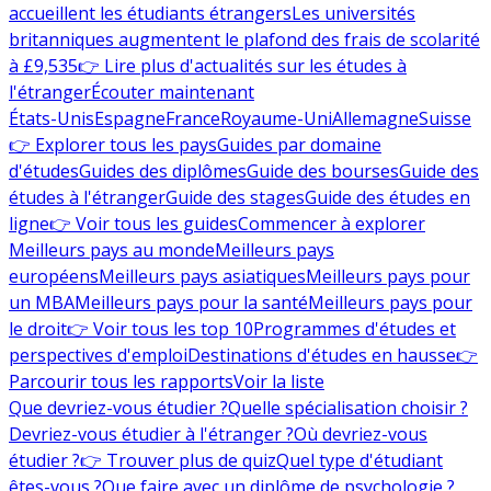
accueillent les étudiants étrangers
Les universités
britanniques augmentent le plafond des frais de scolarité
à £9,535
👉 Lire plus d'actualités sur les études à
l'étranger
Écouter maintenant
États-Unis
Espagne
France
Royaume-Uni
Allemagne
Suisse
👉 Explorer tous les pays
Guides par domaine
d'études
Guides des diplômes
Guide des bourses
Guide des
études à l'étranger
Guide des stages
Guide des études en
ligne
👉 Voir tous les guides
Commencer à explorer
Meilleurs pays au monde
Meilleurs pays
européens
Meilleurs pays asiatiques
Meilleurs pays pour
un MBA
Meilleurs pays pour la santé
Meilleurs pays pour
le droit
👉 Voir tous les top 10
Programmes d'études et
perspectives d'emploi
Destinations d'études en hausse
👉
Parcourir tous les rapports
Voir la liste
Que devriez-vous étudier ?
Quelle spécialisation choisir ?
Devriez-vous étudier à l'étranger ?
Où devriez-vous
étudier ?
👉 Trouver plus de quiz
Quel type d'étudiant
êtes-vous ?
Que faire avec un diplôme de psychologie ?