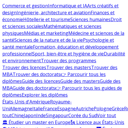
Commerce et gestion
Informatique et IA
Arts créatifs et
design
Ingénierie, architecture et aviation
Finances et
économie
Hôtellerie et tourisme
Sciences humaines
Droit
et sciences sociales
Mathématiques et sciences
physiques
Médias et marketing
Médecine et sciences de la
santé
Sciences de la nature et de la vie
Psychologie et
santé mentale
Formation, éducation et développement
professionnel
Sport, bien-être et hygiène de vie
Durabilité
et environnement
Trouver des programmes
Trouver des licences
Trouver des masters
Trouver des
MBA
Trouver des doctorats
👉 Parcourir tous les
diplômes
Guide des licences
Guide des masters
Guide des
MBA
Guide des doctorats
👉 Parcourir tous les guides de
diplômes
Explorer les diplômes
États-Unis d'Amérique
Royaume-
Uni
Allemagne
Italie
France
Espagne
Autriche
Pologne
Grèce
R
tout
Chine
Japon
Inde
Singapour
Corée du Sud
Voir tout
🏛 Étudier un master en Europe
🗽 Licence aux États-Unis