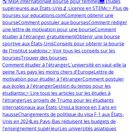
🌎 MBA international
💃 Bourse pour femmes
🌉 Études
supérieures aux États-Unis
🔬 Licence en STEM
👉 Plus de
bourses sur educations.com
Comment obtenir une
bourse
Comment postuler aux bourses
Comment rédiger
une lettre de motivation pour une bourse
Comment
étudier à l'étranger gratuitement
Obtenir une bourse
sportive aux États-Unis
Conseils pour obtenir la bourse
de l'Institut suédois
👉 Voir tous les conseils sur les
bourses
Trouver des bourses
Comment étudier à l'étranger
L'université en vaut-elle la
peine ?
Les pays les moins chers d'Europe
Lettre de
motivation pour étudier à l'étranger
Comment postuler
aux écoles à l'étranger
Gestion du temps pour les
étudiants
👉 Lire tous les articles sur les études à
l'étranger
Les projets de Trump pour les étudiants
internationaux aux États-Unis
La licence en 3 ans en
hausse
Changements de politique du visa F-1 aux États-
Unis en 2024
Les Pays-Bas réduisent les budgets de
l'enseignement supérieur
Les universités asiatiques