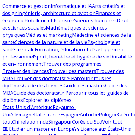
Commerce et gestion
Informatique et IA
Arts créatifs et
design
Ingénierie, architecture et aviation
Finances et
économie
Hôtellerie et tourisme
Sciences humaines
Droit
et sciences sociales
Mathématiques et sciences
physiques
Médias et marketing
Médecine et sciences de la
santé
Sciences de la nature et de la vie
Psychologie et
santé mentale
Formation, éducation et développement
professionnel
Sport, bien-être et hygiène de vie
Durabilité
et environnement
Trouver des programmes
Trouver des licences
Trouver des masters
Trouver des
MBA
Trouver des doctorats
👉 Parcourir tous les
diplômes
Guide des licences
Guide des masters
Guide des
MBA
Guide des doctorats
👉 Parcourir tous les guides de
diplômes
Explorer les diplômes
États-Unis d'Amérique
Royaume-
Uni
Allemagne
Italie
France
Espagne
Autriche
Pologne
Grèce
R
tout
Chine
Japon
Inde
Singapour
Corée du Sud
Voir tout
🏛 Étudier un master en Europe
🗽 Licence aux États-Unis