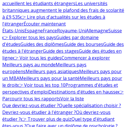
accueillent les étudiants étrangers
Les universités
britanniques augmentent le plafond des frais de scolarité
à £9,535
👉 Lire plus d'actualités sur les études à
l'étranger
Écouter maintenant
États-Unis
Espagne
France
Royaume-Uni
Allemagne
Suisse
👉 Explorer tous les pays
Guides par domaine
d'études
Guides des diplômes
Guide des bourses
Guide des
études à l'étranger
Guide des stages
Guide des études en
ligne
👉 Voir tous les guides
Commencer à explorer
Meilleurs pays au monde
Meilleurs pays
européens
Meilleurs pays asiatiques
Meilleurs pays pour
un MBA
Meilleurs pays pour la santé
Meilleurs pays pour
le droit
👉 Voir tous les top 10
Programmes d'études et
perspectives d'emploi
Destinations d'études en hausse
👉
Parcourir tous les rapports
Voir la liste
Que devriez-vous étudier ?
Quelle spécialisation choisir ?
Devriez-vous étudier à l'étranger ?
Où devriez-vous
étudier ?
👉 Trouver plus de quiz
Quel type d'étudiant
êtes-vous ?
Que faire avec un diplôme de psychologie ?