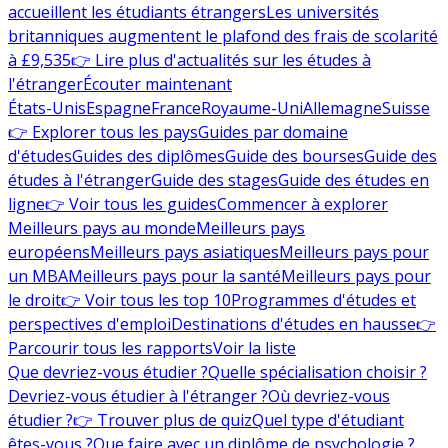
accueillent les étudiants étrangers
Les universités
britanniques augmentent le plafond des frais de scolarité
à £9,535
👉 Lire plus d'actualités sur les études à
l'étranger
Écouter maintenant
États-Unis
Espagne
France
Royaume-Uni
Allemagne
Suisse
👉 Explorer tous les pays
Guides par domaine
d'études
Guides des diplômes
Guide des bourses
Guide des
études à l'étranger
Guide des stages
Guide des études en
ligne
👉 Voir tous les guides
Commencer à explorer
Meilleurs pays au monde
Meilleurs pays
européens
Meilleurs pays asiatiques
Meilleurs pays pour
un MBA
Meilleurs pays pour la santé
Meilleurs pays pour
le droit
👉 Voir tous les top 10
Programmes d'études et
perspectives d'emploi
Destinations d'études en hausse
👉
Parcourir tous les rapports
Voir la liste
Que devriez-vous étudier ?
Quelle spécialisation choisir ?
Devriez-vous étudier à l'étranger ?
Où devriez-vous
étudier ?
👉 Trouver plus de quiz
Quel type d'étudiant
êtes-vous ?
Que faire avec un diplôme de psychologie ?