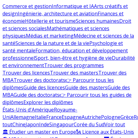
Commerce et gestion
Informatique et IA
Arts créatifs et
design
Ingénierie, architecture et aviation
Finances et
économie
Hôtellerie et tourisme
Sciences humaines
Droit
et sciences sociales
Mathématiques et sciences
physiques
Médias et marketing
Médecine et sciences de la
santé
Sciences de la nature et de la vie
Psychologie et
santé mentale
Formation, éducation et développement
professionnel
Sport, bien-être et hygiène de vie
Durabilité
et environnement
Trouver des programmes
Trouver des licences
Trouver des masters
Trouver des
MBA
Trouver des doctorats
👉 Parcourir tous les
diplômes
Guide des licences
Guide des masters
Guide des
MBA
Guide des doctorats
👉 Parcourir tous les guides de
diplômes
Explorer les diplômes
États-Unis d'Amérique
Royaume-
Uni
Allemagne
Italie
France
Espagne
Autriche
Pologne
Grèce
R
tout
Chine
Japon
Inde
Singapour
Corée du Sud
Voir tout
🏛 Étudier un master en Europe
🗽 Licence aux États-Unis