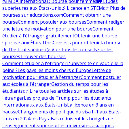
🌎 MBA international
💃 Bourse pour femmes
🌉 Études
supérieures aux États-Unis
🔬 Licence en STEM
👉 Plus de
bourses sur educations.com
Comment obtenir une
bourse
Comment postuler aux bourses
Comment rédiger
une lettre de motivation pour une bourse
Comment
étudier à l'étranger gratuitement
Obtenir une bourse
sportive aux États-Unis
Conseils pour obtenir la bourse
de l'Institut suédois
👉 Voir tous les conseils sur les
bourses
Trouver des bourses
Comment étudier à l'étranger
L'université en vaut-elle la
peine ?
Les pays les moins chers d'Europe
Lettre de
motivation pour étudier à l'étranger
Comment postuler
aux écoles à l'étranger
Gestion du temps pour les
étudiants
👉 Lire tous les articles sur les études à
l'étranger
Les projets de Trump pour les étudiants
internationaux aux États-Unis
La licence en 3 ans en
hausse
Changements de politique du visa F-1 aux États-
Unis en 2024
Les Pays-Bas réduisent les budgets de
l'enseignement supérieur
Les universités asiatiques