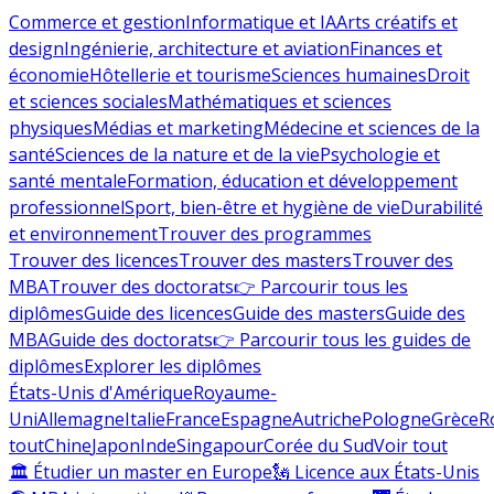
Commerce et gestion
Informatique et IA
Arts créatifs et
design
Ingénierie, architecture et aviation
Finances et
économie
Hôtellerie et tourisme
Sciences humaines
Droit
et sciences sociales
Mathématiques et sciences
physiques
Médias et marketing
Médecine et sciences de la
santé
Sciences de la nature et de la vie
Psychologie et
santé mentale
Formation, éducation et développement
professionnel
Sport, bien-être et hygiène de vie
Durabilité
et environnement
Trouver des programmes
Trouver des licences
Trouver des masters
Trouver des
MBA
Trouver des doctorats
👉 Parcourir tous les
diplômes
Guide des licences
Guide des masters
Guide des
MBA
Guide des doctorats
👉 Parcourir tous les guides de
diplômes
Explorer les diplômes
États-Unis d'Amérique
Royaume-
Uni
Allemagne
Italie
France
Espagne
Autriche
Pologne
Grèce
R
tout
Chine
Japon
Inde
Singapour
Corée du Sud
Voir tout
🏛 Étudier un master en Europe
🗽 Licence aux États-Unis