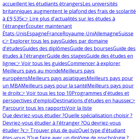
accueillent les étudiants étrangers
Les universités
britanniques augmentent le plafond des frais de scolarité
à £9,535
👉 Lire plus d'actualités sur les études à
l'étranger
Écouter maintenant
États-Unis
Espagne
France
Royaume-Uni
Allemagne
Suisse
👉 Explorer tous les pays
Guides par domaine
d'études
Guides des diplômes
Guide des bourses
Guide des
études à l'étranger
Guide des stages
Guide des études en
ligne
👉 Voir tous les guides
Commencer à explorer
Meilleurs pays au monde
Meilleurs pays
européens
Meilleurs pays asiatiques
Meilleurs pays pour
un MBA
Meilleurs pays pour la santé
Meilleurs pays pour
le droit
👉 Voir tous les top 10
Programmes d'études et
perspectives d'emploi
Destinations d'études en hausse
👉
Parcourir tous les rapports
Voir la liste
Que devriez-vous étudier ?
Quelle spécialisation choisir ?
Devriez-vous étudier à l'étranger ?
Où devriez-vous
étudier ?
👉 Trouver plus de quiz
Quel type d'étudiant
êtes-vous ?
Que faire avec un diplôme de psychologie ?