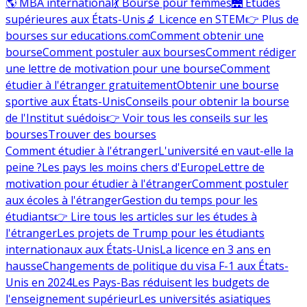
🌎 MBA international
💃 Bourse pour femmes
🌉 Études
supérieures aux États-Unis
🔬 Licence en STEM
👉 Plus de
bourses sur educations.com
Comment obtenir une
bourse
Comment postuler aux bourses
Comment rédiger
une lettre de motivation pour une bourse
Comment
étudier à l'étranger gratuitement
Obtenir une bourse
sportive aux États-Unis
Conseils pour obtenir la bourse
de l'Institut suédois
👉 Voir tous les conseils sur les
bourses
Trouver des bourses
Comment étudier à l'étranger
L'université en vaut-elle la
peine ?
Les pays les moins chers d'Europe
Lettre de
motivation pour étudier à l'étranger
Comment postuler
aux écoles à l'étranger
Gestion du temps pour les
étudiants
👉 Lire tous les articles sur les études à
l'étranger
Les projets de Trump pour les étudiants
internationaux aux États-Unis
La licence en 3 ans en
hausse
Changements de politique du visa F-1 aux États-
Unis en 2024
Les Pays-Bas réduisent les budgets de
l'enseignement supérieur
Les universités asiatiques