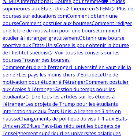
🌎 MBA international
💃 Bourse pour femmes
🌉 Études
supérieures aux États-Unis
🔬 Licence en STEM
👉 Plus de
bourses sur educations.com
Comment obtenir une
bourse
Comment postuler aux bourses
Comment rédiger
une lettre de motivation pour une bourse
Comment
étudier à l'étranger gratuitement
Obtenir une bourse
sportive aux États-Unis
Conseils pour obtenir la bourse
de l'Institut suédois
👉 Voir tous les conseils sur les
bourses
Trouver des bourses
Comment étudier à l'étranger
L'université en vaut-elle la
peine ?
Les pays les moins chers d'Europe
Lettre de
motivation pour étudier à l'étranger
Comment postuler
aux écoles à l'étranger
Gestion du temps pour les
étudiants
👉 Lire tous les articles sur les études à
l'étranger
Les projets de Trump pour les étudiants
internationaux aux États-Unis
La licence en 3 ans en
hausse
Changements de politique du visa F-1 aux États-
Unis en 2024
Les Pays-Bas réduisent les budgets de
l'enseignement supérieur
Les universités asiatiques