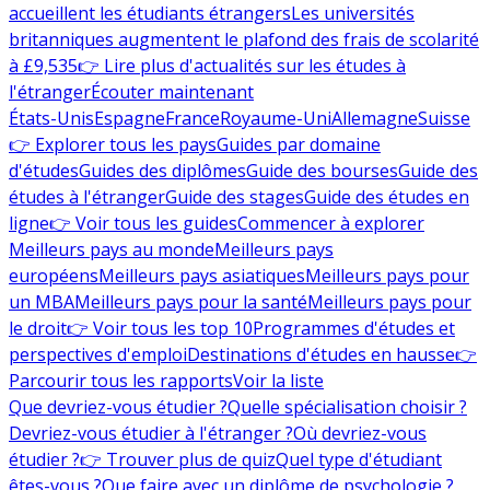
accueillent les étudiants étrangers
Les universités
britanniques augmentent le plafond des frais de scolarité
à £9,535
👉 Lire plus d'actualités sur les études à
l'étranger
Écouter maintenant
États-Unis
Espagne
France
Royaume-Uni
Allemagne
Suisse
👉 Explorer tous les pays
Guides par domaine
d'études
Guides des diplômes
Guide des bourses
Guide des
études à l'étranger
Guide des stages
Guide des études en
ligne
👉 Voir tous les guides
Commencer à explorer
Meilleurs pays au monde
Meilleurs pays
européens
Meilleurs pays asiatiques
Meilleurs pays pour
un MBA
Meilleurs pays pour la santé
Meilleurs pays pour
le droit
👉 Voir tous les top 10
Programmes d'études et
perspectives d'emploi
Destinations d'études en hausse
👉
Parcourir tous les rapports
Voir la liste
Que devriez-vous étudier ?
Quelle spécialisation choisir ?
Devriez-vous étudier à l'étranger ?
Où devriez-vous
étudier ?
👉 Trouver plus de quiz
Quel type d'étudiant
êtes-vous ?
Que faire avec un diplôme de psychologie ?