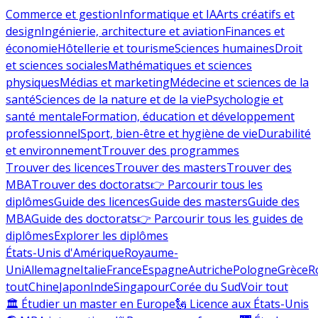
Commerce et gestion
Informatique et IA
Arts créatifs et
design
Ingénierie, architecture et aviation
Finances et
économie
Hôtellerie et tourisme
Sciences humaines
Droit
et sciences sociales
Mathématiques et sciences
physiques
Médias et marketing
Médecine et sciences de la
santé
Sciences de la nature et de la vie
Psychologie et
santé mentale
Formation, éducation et développement
professionnel
Sport, bien-être et hygiène de vie
Durabilité
et environnement
Trouver des programmes
Trouver des licences
Trouver des masters
Trouver des
MBA
Trouver des doctorats
👉 Parcourir tous les
diplômes
Guide des licences
Guide des masters
Guide des
MBA
Guide des doctorats
👉 Parcourir tous les guides de
diplômes
Explorer les diplômes
États-Unis d'Amérique
Royaume-
Uni
Allemagne
Italie
France
Espagne
Autriche
Pologne
Grèce
R
tout
Chine
Japon
Inde
Singapour
Corée du Sud
Voir tout
🏛 Étudier un master en Europe
🗽 Licence aux États-Unis