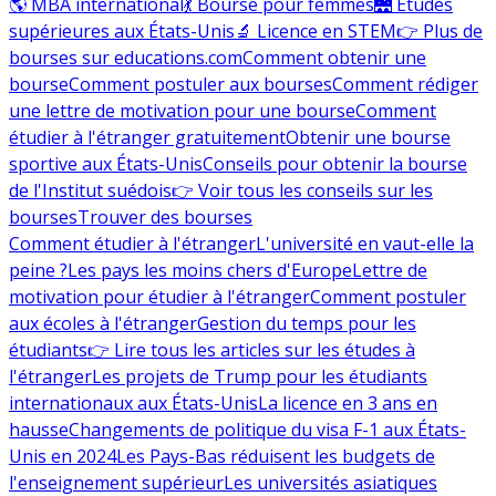
🌎 MBA international
💃 Bourse pour femmes
🌉 Études
supérieures aux États-Unis
🔬 Licence en STEM
👉 Plus de
bourses sur educations.com
Comment obtenir une
bourse
Comment postuler aux bourses
Comment rédiger
une lettre de motivation pour une bourse
Comment
étudier à l'étranger gratuitement
Obtenir une bourse
sportive aux États-Unis
Conseils pour obtenir la bourse
de l'Institut suédois
👉 Voir tous les conseils sur les
bourses
Trouver des bourses
Comment étudier à l'étranger
L'université en vaut-elle la
peine ?
Les pays les moins chers d'Europe
Lettre de
motivation pour étudier à l'étranger
Comment postuler
aux écoles à l'étranger
Gestion du temps pour les
étudiants
👉 Lire tous les articles sur les études à
l'étranger
Les projets de Trump pour les étudiants
internationaux aux États-Unis
La licence en 3 ans en
hausse
Changements de politique du visa F-1 aux États-
Unis en 2024
Les Pays-Bas réduisent les budgets de
l'enseignement supérieur
Les universités asiatiques