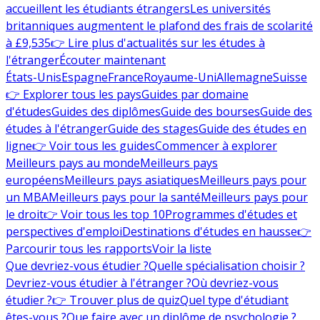
accueillent les étudiants étrangers
Les universités
britanniques augmentent le plafond des frais de scolarité
à £9,535
👉 Lire plus d'actualités sur les études à
l'étranger
Écouter maintenant
États-Unis
Espagne
France
Royaume-Uni
Allemagne
Suisse
👉 Explorer tous les pays
Guides par domaine
d'études
Guides des diplômes
Guide des bourses
Guide des
études à l'étranger
Guide des stages
Guide des études en
ligne
👉 Voir tous les guides
Commencer à explorer
Meilleurs pays au monde
Meilleurs pays
européens
Meilleurs pays asiatiques
Meilleurs pays pour
un MBA
Meilleurs pays pour la santé
Meilleurs pays pour
le droit
👉 Voir tous les top 10
Programmes d'études et
perspectives d'emploi
Destinations d'études en hausse
👉
Parcourir tous les rapports
Voir la liste
Que devriez-vous étudier ?
Quelle spécialisation choisir ?
Devriez-vous étudier à l'étranger ?
Où devriez-vous
étudier ?
👉 Trouver plus de quiz
Quel type d'étudiant
êtes-vous ?
Que faire avec un diplôme de psychologie ?