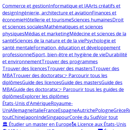
Commerce et gestion
Informatique et IA
Arts créatifs et
design
Ingénierie, architecture et aviation
Finances et
économie
Hôtellerie et tourisme
Sciences humaines
Droit
et sciences sociales
Mathématiques et sciences
physiques
Médias et marketing
Médecine et sciences de la
santé
Sciences de la nature et de la vie
Psychologie et
santé mentale
Formation, éducation et développement
professionnel
Sport, bien-être et hygiène de vie
Durabilité
et environnement
Trouver des programmes
Trouver des licences
Trouver des masters
Trouver des
MBA
Trouver des doctorats
👉 Parcourir tous les
diplômes
Guide des licences
Guide des masters
Guide des
MBA
Guide des doctorats
👉 Parcourir tous les guides de
diplômes
Explorer les diplômes
États-Unis d'Amérique
Royaume-
Uni
Allemagne
Italie
France
Espagne
Autriche
Pologne
Grèce
R
tout
Chine
Japon
Inde
Singapour
Corée du Sud
Voir tout
🏛 Étudier un master en Europe
🗽 Licence aux États-Unis