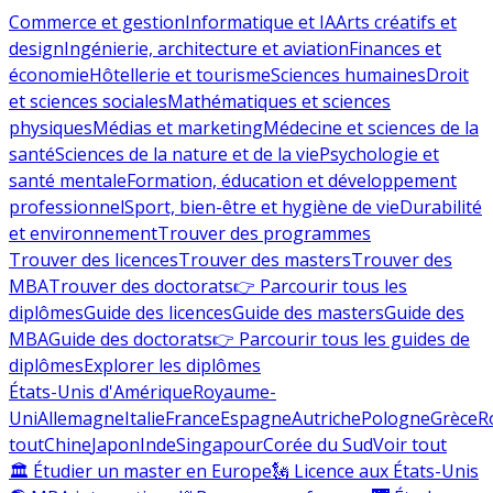
Commerce et gestion
Informatique et IA
Arts créatifs et
design
Ingénierie, architecture et aviation
Finances et
économie
Hôtellerie et tourisme
Sciences humaines
Droit
et sciences sociales
Mathématiques et sciences
physiques
Médias et marketing
Médecine et sciences de la
santé
Sciences de la nature et de la vie
Psychologie et
santé mentale
Formation, éducation et développement
professionnel
Sport, bien-être et hygiène de vie
Durabilité
et environnement
Trouver des programmes
Trouver des licences
Trouver des masters
Trouver des
MBA
Trouver des doctorats
👉 Parcourir tous les
diplômes
Guide des licences
Guide des masters
Guide des
MBA
Guide des doctorats
👉 Parcourir tous les guides de
diplômes
Explorer les diplômes
États-Unis d'Amérique
Royaume-
Uni
Allemagne
Italie
France
Espagne
Autriche
Pologne
Grèce
R
tout
Chine
Japon
Inde
Singapour
Corée du Sud
Voir tout
🏛 Étudier un master en Europe
🗽 Licence aux États-Unis