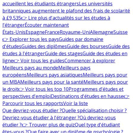
accueillent les étudiants étrangers
Les universités
britanniques augmentent le plafond des frais de scolarité
à £9,535
👉 Lire plus d'actualités sur les études à
l'étranger
Écouter maintenant
États-Unis
Espagne
France
Royaume-Uni
Allemagne
Suisse
👉 Explorer tous les pays
Guides par domaine
d'études
Guides des diplômes
Guide des bourses
Guide des
études à l'étranger
Guide des stages
Guide des études en
ligne
👉 Voir tous les guides
Commencer à explorer
Meilleurs pays au monde
Meilleurs pays
européens
Meilleurs pays asiatiques
Meilleurs pays pour
un MBA
Meilleurs pays pour la santé
Meilleurs pays pour
le droit
👉 Voir tous les top 10
Programmes d'études et
perspectives d'emploi
Destinations d'études en hausse
👉
Parcourir tous les rapports
Voir la liste
Que devriez-vous étudier ?
Quelle spécialisation choisir ?
Devriez-vous étudier à l'étranger ?
Où devriez-vous
étudier ?
👉 Trouver plus de quiz
Quel type d'étudiant
êtes-vous ?
Que faire avec un diplôme de psychologie ?