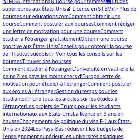
🌎 MBA international
💃 Bourse pour femmes
🌉 Études
supérieures aux États-Unis
🔬 Licence en STEM
👉 Plus de
bourses sur educations.com
Comment obtenir une
bourse
Comment postuler aux bourses
Comment rédiger
une lettre de motivation pour une bourse
Comment
étudier à l'étranger gratuitement
Obtenir une bourse
sportive aux États-Unis
Conseils pour obtenir la bourse
de l'Institut suédois
👉 Voir tous les conseils sur les
bourses
Trouver des bourses
Comment étudier à l'étranger
L'université en vaut-elle la
peine ?
Les pays les moins chers d'Europe
Lettre de
motivation pour étudier à l'étranger
Comment postuler
aux écoles à l'étranger
Gestion du temps pour les
étudiants
👉 Lire tous les articles sur les études à
l'étranger
Les projets de Trump pour les étudiants
internationaux aux États-Unis
La licence en 3 ans en
hausse
Changements de politique du visa F-1 aux États-
Unis en 2024
Les Pays-Bas réduisent les budgets de
l'enseignement supérieur
Les universités asiatiques