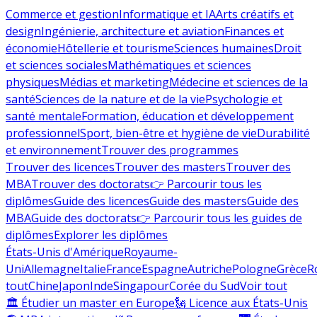
Commerce et gestion
Informatique et IA
Arts créatifs et
design
Ingénierie, architecture et aviation
Finances et
économie
Hôtellerie et tourisme
Sciences humaines
Droit
et sciences sociales
Mathématiques et sciences
physiques
Médias et marketing
Médecine et sciences de la
santé
Sciences de la nature et de la vie
Psychologie et
santé mentale
Formation, éducation et développement
professionnel
Sport, bien-être et hygiène de vie
Durabilité
et environnement
Trouver des programmes
Trouver des licences
Trouver des masters
Trouver des
MBA
Trouver des doctorats
👉 Parcourir tous les
diplômes
Guide des licences
Guide des masters
Guide des
MBA
Guide des doctorats
👉 Parcourir tous les guides de
diplômes
Explorer les diplômes
États-Unis d'Amérique
Royaume-
Uni
Allemagne
Italie
France
Espagne
Autriche
Pologne
Grèce
R
tout
Chine
Japon
Inde
Singapour
Corée du Sud
Voir tout
🏛 Étudier un master en Europe
🗽 Licence aux États-Unis