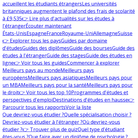
accueillent les étudiants étrangers
Les universités
britanniques augmentent le plafond des frais de scolarité
à £9,535
👉 Lire plus d'actualités sur les études à
l'étranger
Écouter maintenant
États-Unis
Espagne
France
Royaume-Uni
Allemagne
Suisse
👉 Explorer tous les pays
Guides par domaine
d'études
Guides des diplômes
Guide des bourses
Guide des
études à l'étranger
Guide des stages
Guide des études en
ligne
👉 Voir tous les guides
Commencer à explorer
Meilleurs pays au monde
Meilleurs pays
européens
Meilleurs pays asiatiques
Meilleurs pays pour
un MBA
Meilleurs pays pour la santé
Meilleurs pays pour
le droit
👉 Voir tous les top 10
Programmes d'études et
perspectives d'emploi
Destinations d'études en hausse
👉
Parcourir tous les rapports
Voir la liste
Que devriez-vous étudier ?
Quelle spécialisation choisir ?
Devriez-vous étudier à l'étranger ?
Où devriez-vous
étudier ?
👉 Trouver plus de quiz
Quel type d'étudiant
êtes-vous ?
Que faire avec un diplôme de psychologie ?