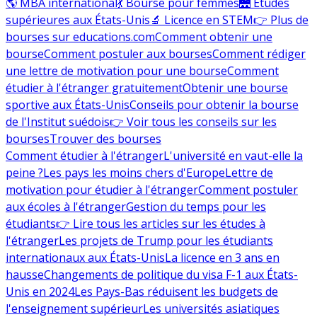
🌎 MBA international
💃 Bourse pour femmes
🌉 Études
supérieures aux États-Unis
🔬 Licence en STEM
👉 Plus de
bourses sur educations.com
Comment obtenir une
bourse
Comment postuler aux bourses
Comment rédiger
une lettre de motivation pour une bourse
Comment
étudier à l'étranger gratuitement
Obtenir une bourse
sportive aux États-Unis
Conseils pour obtenir la bourse
de l'Institut suédois
👉 Voir tous les conseils sur les
bourses
Trouver des bourses
Comment étudier à l'étranger
L'université en vaut-elle la
peine ?
Les pays les moins chers d'Europe
Lettre de
motivation pour étudier à l'étranger
Comment postuler
aux écoles à l'étranger
Gestion du temps pour les
étudiants
👉 Lire tous les articles sur les études à
l'étranger
Les projets de Trump pour les étudiants
internationaux aux États-Unis
La licence en 3 ans en
hausse
Changements de politique du visa F-1 aux États-
Unis en 2024
Les Pays-Bas réduisent les budgets de
l'enseignement supérieur
Les universités asiatiques