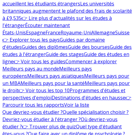
accueillent les étudiants étrangers
Les universités
britanniques augmentent le plafond des frais de scolarité
à £9,535
👉 Lire plus d'actualités sur les études à
l'étranger
Écouter maintenant
États-Unis
Espagne
France
Royaume-Uni
Allemagne
Suisse
👉 Explorer tous les pays
Guides par domaine
d'études
Guides des diplômes
Guide des bourses
Guide des
études à l'étranger
Guide des stages
Guide des études en
ligne
👉 Voir tous les guides
Commencer à explorer
Meilleurs pays au monde
Meilleurs pays
européens
Meilleurs pays asiatiques
Meilleurs pays pour
un MBA
Meilleurs pays pour la santé
Meilleurs pays pour
le droit
👉 Voir tous les top 10
Programmes d'études et
perspectives d'emploi
Destinations d'études en hausse
👉
Parcourir tous les rapports
Voir la liste
Que devriez-vous étudier ?
Quelle spécialisation choisir ?
Devriez-vous étudier à l'étranger ?
Où devriez-vous
étudier ?
👉 Trouver plus de quiz
Quel type d'étudiant
êtes-vous ?
Que faire avec un diplôme de psychologie ?