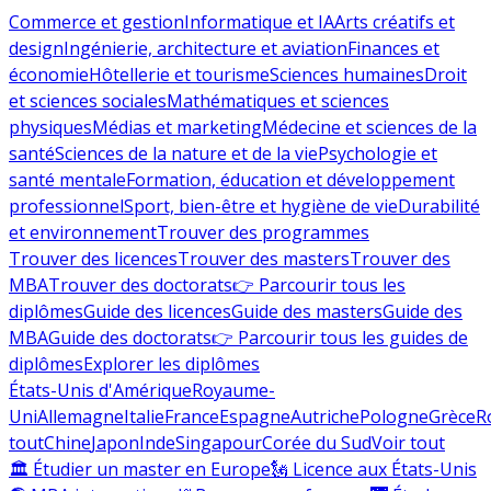
Commerce et gestion
Informatique et IA
Arts créatifs et
design
Ingénierie, architecture et aviation
Finances et
économie
Hôtellerie et tourisme
Sciences humaines
Droit
et sciences sociales
Mathématiques et sciences
physiques
Médias et marketing
Médecine et sciences de la
santé
Sciences de la nature et de la vie
Psychologie et
santé mentale
Formation, éducation et développement
professionnel
Sport, bien-être et hygiène de vie
Durabilité
et environnement
Trouver des programmes
Trouver des licences
Trouver des masters
Trouver des
MBA
Trouver des doctorats
👉 Parcourir tous les
diplômes
Guide des licences
Guide des masters
Guide des
MBA
Guide des doctorats
👉 Parcourir tous les guides de
diplômes
Explorer les diplômes
États-Unis d'Amérique
Royaume-
Uni
Allemagne
Italie
France
Espagne
Autriche
Pologne
Grèce
R
tout
Chine
Japon
Inde
Singapour
Corée du Sud
Voir tout
🏛 Étudier un master en Europe
🗽 Licence aux États-Unis