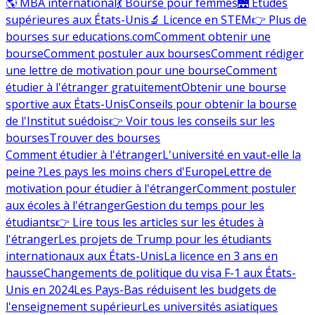
🌎 MBA international
💃 Bourse pour femmes
🌉 Études
supérieures aux États-Unis
🔬 Licence en STEM
👉 Plus de
bourses sur educations.com
Comment obtenir une
bourse
Comment postuler aux bourses
Comment rédiger
une lettre de motivation pour une bourse
Comment
étudier à l'étranger gratuitement
Obtenir une bourse
sportive aux États-Unis
Conseils pour obtenir la bourse
de l'Institut suédois
👉 Voir tous les conseils sur les
bourses
Trouver des bourses
Comment étudier à l'étranger
L'université en vaut-elle la
peine ?
Les pays les moins chers d'Europe
Lettre de
motivation pour étudier à l'étranger
Comment postuler
aux écoles à l'étranger
Gestion du temps pour les
étudiants
👉 Lire tous les articles sur les études à
l'étranger
Les projets de Trump pour les étudiants
internationaux aux États-Unis
La licence en 3 ans en
hausse
Changements de politique du visa F-1 aux États-
Unis en 2024
Les Pays-Bas réduisent les budgets de
l'enseignement supérieur
Les universités asiatiques