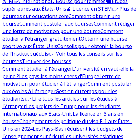
🌎 MBA international
💃 Bourse pour femmes
🌉 Études
supérieures aux États-Unis
🔬 Licence en STEM
👉 Plus de
bourses sur educations.com
Comment obtenir une
bourse
Comment postuler aux bourses
Comment rédiger
une lettre de motivation pour une bourse
Comment
étudier à l'étranger gratuitement
Obtenir une bourse
sportive aux États-Unis
Conseils pour obtenir la bourse
de l'Institut suédois
👉 Voir tous les conseils sur les
bourses
Trouver des bourses
Comment étudier à l'étranger
L'université en vaut-elle la
peine ?
Les pays les moins chers d'Europe
Lettre de
motivation pour étudier à l'étranger
Comment postuler
aux écoles à l'étranger
Gestion du temps pour les
étudiants
👉 Lire tous les articles sur les études à
l'étranger
Les projets de Trump pour les étudiants
internationaux aux États-Unis
La licence en 3 ans en
hausse
Changements de politique du visa F-1 aux États-
Unis en 2024
Les Pays-Bas réduisent les budgets de
l'enseignement supérieur
Les universités asiatiques