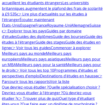
accueillent les étudiants étrangers
Les universités
britanniques augmentent le plafond des frais de scolarité
à £9,535
👉 Lire plus d'actualités sur les études à
l'étranger
Écouter maintenant
États-Unis
Espagne
France
Royaume-Uni
Allemagne
Suisse
👉 Explorer tous les pays
Guides par domaine
d'études
Guides des diplômes
Guide des bourses
Guide des
études à l'étranger
Guide des stages
Guide des études en
ligne
👉 Voir tous les guides
Commencer à explorer
Meilleurs pays au monde
Meilleurs pays
européens
Meilleurs pays asiatiques
Meilleurs pays pour
un MBA
Meilleurs pays pour la santé
Meilleurs pays pour
le droit
👉 Voir tous les top 10
Programmes d'études et
perspectives d'emploi
Destinations d'études en hausse
👉
Parcourir tous les rapports
Voir la liste
Que devriez-vous étudier ?
Quelle spécialisation choisir ?
Devriez-vous étudier à l'étranger ?
Où devriez-vous
étudier ?
👉 Trouver plus de quiz
Quel type d'étudiant
êtes-vous ?
Que faire avec un diplôme de psychologie ?