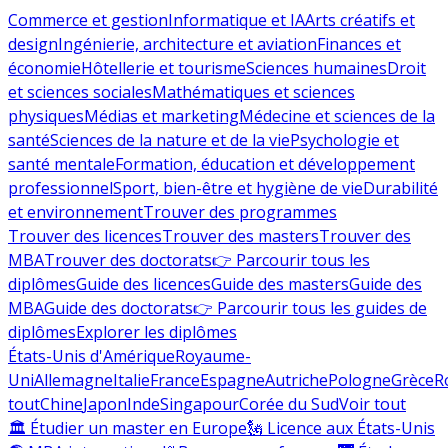
Commerce et gestion
Informatique et IA
Arts créatifs et
design
Ingénierie, architecture et aviation
Finances et
économie
Hôtellerie et tourisme
Sciences humaines
Droit
et sciences sociales
Mathématiques et sciences
physiques
Médias et marketing
Médecine et sciences de la
santé
Sciences de la nature et de la vie
Psychologie et
santé mentale
Formation, éducation et développement
professionnel
Sport, bien-être et hygiène de vie
Durabilité
et environnement
Trouver des programmes
Trouver des licences
Trouver des masters
Trouver des
MBA
Trouver des doctorats
👉 Parcourir tous les
diplômes
Guide des licences
Guide des masters
Guide des
MBA
Guide des doctorats
👉 Parcourir tous les guides de
diplômes
Explorer les diplômes
États-Unis d'Amérique
Royaume-
Uni
Allemagne
Italie
France
Espagne
Autriche
Pologne
Grèce
R
tout
Chine
Japon
Inde
Singapour
Corée du Sud
Voir tout
🏛 Étudier un master en Europe
🗽 Licence aux États-Unis