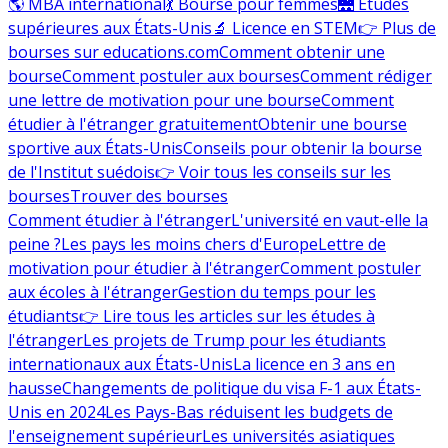
🌎 MBA international
💃 Bourse pour femmes
🌉 Études
supérieures aux États-Unis
🔬 Licence en STEM
👉 Plus de
bourses sur educations.com
Comment obtenir une
bourse
Comment postuler aux bourses
Comment rédiger
une lettre de motivation pour une bourse
Comment
étudier à l'étranger gratuitement
Obtenir une bourse
sportive aux États-Unis
Conseils pour obtenir la bourse
de l'Institut suédois
👉 Voir tous les conseils sur les
bourses
Trouver des bourses
Comment étudier à l'étranger
L'université en vaut-elle la
peine ?
Les pays les moins chers d'Europe
Lettre de
motivation pour étudier à l'étranger
Comment postuler
aux écoles à l'étranger
Gestion du temps pour les
étudiants
👉 Lire tous les articles sur les études à
l'étranger
Les projets de Trump pour les étudiants
internationaux aux États-Unis
La licence en 3 ans en
hausse
Changements de politique du visa F-1 aux États-
Unis en 2024
Les Pays-Bas réduisent les budgets de
l'enseignement supérieur
Les universités asiatiques