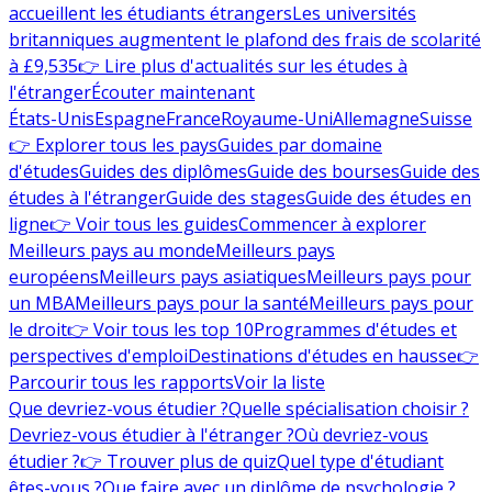
accueillent les étudiants étrangers
Les universités
britanniques augmentent le plafond des frais de scolarité
à £9,535
👉 Lire plus d'actualités sur les études à
l'étranger
Écouter maintenant
États-Unis
Espagne
France
Royaume-Uni
Allemagne
Suisse
👉 Explorer tous les pays
Guides par domaine
d'études
Guides des diplômes
Guide des bourses
Guide des
études à l'étranger
Guide des stages
Guide des études en
ligne
👉 Voir tous les guides
Commencer à explorer
Meilleurs pays au monde
Meilleurs pays
européens
Meilleurs pays asiatiques
Meilleurs pays pour
un MBA
Meilleurs pays pour la santé
Meilleurs pays pour
le droit
👉 Voir tous les top 10
Programmes d'études et
perspectives d'emploi
Destinations d'études en hausse
👉
Parcourir tous les rapports
Voir la liste
Que devriez-vous étudier ?
Quelle spécialisation choisir ?
Devriez-vous étudier à l'étranger ?
Où devriez-vous
étudier ?
👉 Trouver plus de quiz
Quel type d'étudiant
êtes-vous ?
Que faire avec un diplôme de psychologie ?