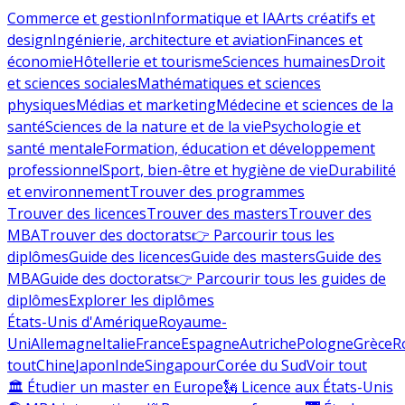
Commerce et gestion
Informatique et IA
Arts créatifs et
design
Ingénierie, architecture et aviation
Finances et
économie
Hôtellerie et tourisme
Sciences humaines
Droit
et sciences sociales
Mathématiques et sciences
physiques
Médias et marketing
Médecine et sciences de la
santé
Sciences de la nature et de la vie
Psychologie et
santé mentale
Formation, éducation et développement
professionnel
Sport, bien-être et hygiène de vie
Durabilité
et environnement
Trouver des programmes
Trouver des licences
Trouver des masters
Trouver des
MBA
Trouver des doctorats
👉 Parcourir tous les
diplômes
Guide des licences
Guide des masters
Guide des
MBA
Guide des doctorats
👉 Parcourir tous les guides de
diplômes
Explorer les diplômes
États-Unis d'Amérique
Royaume-
Uni
Allemagne
Italie
France
Espagne
Autriche
Pologne
Grèce
R
tout
Chine
Japon
Inde
Singapour
Corée du Sud
Voir tout
🏛 Étudier un master en Europe
🗽 Licence aux États-Unis