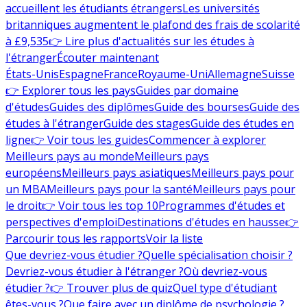
accueillent les étudiants étrangers
Les universités
britanniques augmentent le plafond des frais de scolarité
à £9,535
👉 Lire plus d'actualités sur les études à
l'étranger
Écouter maintenant
États-Unis
Espagne
France
Royaume-Uni
Allemagne
Suisse
👉 Explorer tous les pays
Guides par domaine
d'études
Guides des diplômes
Guide des bourses
Guide des
études à l'étranger
Guide des stages
Guide des études en
ligne
👉 Voir tous les guides
Commencer à explorer
Meilleurs pays au monde
Meilleurs pays
européens
Meilleurs pays asiatiques
Meilleurs pays pour
un MBA
Meilleurs pays pour la santé
Meilleurs pays pour
le droit
👉 Voir tous les top 10
Programmes d'études et
perspectives d'emploi
Destinations d'études en hausse
👉
Parcourir tous les rapports
Voir la liste
Que devriez-vous étudier ?
Quelle spécialisation choisir ?
Devriez-vous étudier à l'étranger ?
Où devriez-vous
étudier ?
👉 Trouver plus de quiz
Quel type d'étudiant
êtes-vous ?
Que faire avec un diplôme de psychologie ?