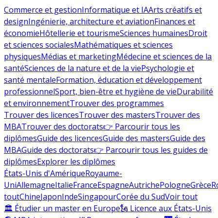
Commerce et gestion
Informatique et IA
Arts créatifs et
design
Ingénierie, architecture et aviation
Finances et
économie
Hôtellerie et tourisme
Sciences humaines
Droit
et sciences sociales
Mathématiques et sciences
physiques
Médias et marketing
Médecine et sciences de la
santé
Sciences de la nature et de la vie
Psychologie et
santé mentale
Formation, éducation et développement
professionnel
Sport, bien-être et hygiène de vie
Durabilité
et environnement
Trouver des programmes
Trouver des licences
Trouver des masters
Trouver des
MBA
Trouver des doctorats
👉 Parcourir tous les
diplômes
Guide des licences
Guide des masters
Guide des
MBA
Guide des doctorats
👉 Parcourir tous les guides de
diplômes
Explorer les diplômes
États-Unis d'Amérique
Royaume-
Uni
Allemagne
Italie
France
Espagne
Autriche
Pologne
Grèce
R
tout
Chine
Japon
Inde
Singapour
Corée du Sud
Voir tout
🏛 Étudier un master en Europe
🗽 Licence aux États-Unis