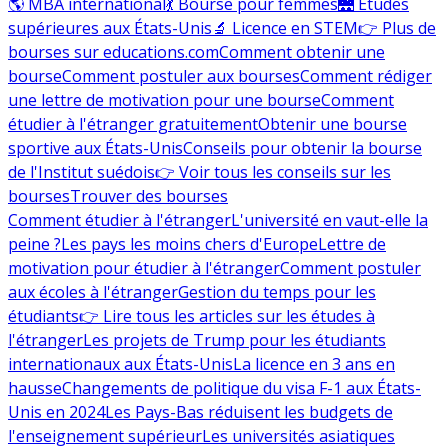
🌎 MBA international
💃 Bourse pour femmes
🌉 Études
supérieures aux États-Unis
🔬 Licence en STEM
👉 Plus de
bourses sur educations.com
Comment obtenir une
bourse
Comment postuler aux bourses
Comment rédiger
une lettre de motivation pour une bourse
Comment
étudier à l'étranger gratuitement
Obtenir une bourse
sportive aux États-Unis
Conseils pour obtenir la bourse
de l'Institut suédois
👉 Voir tous les conseils sur les
bourses
Trouver des bourses
Comment étudier à l'étranger
L'université en vaut-elle la
peine ?
Les pays les moins chers d'Europe
Lettre de
motivation pour étudier à l'étranger
Comment postuler
aux écoles à l'étranger
Gestion du temps pour les
étudiants
👉 Lire tous les articles sur les études à
l'étranger
Les projets de Trump pour les étudiants
internationaux aux États-Unis
La licence en 3 ans en
hausse
Changements de politique du visa F-1 aux États-
Unis en 2024
Les Pays-Bas réduisent les budgets de
l'enseignement supérieur
Les universités asiatiques