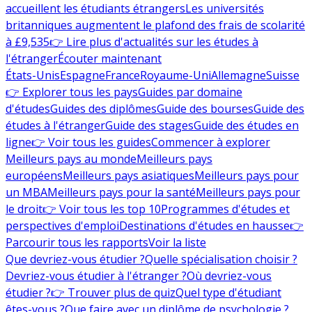
accueillent les étudiants étrangers
Les universités
britanniques augmentent le plafond des frais de scolarité
à £9,535
👉 Lire plus d'actualités sur les études à
l'étranger
Écouter maintenant
États-Unis
Espagne
France
Royaume-Uni
Allemagne
Suisse
👉 Explorer tous les pays
Guides par domaine
d'études
Guides des diplômes
Guide des bourses
Guide des
études à l'étranger
Guide des stages
Guide des études en
ligne
👉 Voir tous les guides
Commencer à explorer
Meilleurs pays au monde
Meilleurs pays
européens
Meilleurs pays asiatiques
Meilleurs pays pour
un MBA
Meilleurs pays pour la santé
Meilleurs pays pour
le droit
👉 Voir tous les top 10
Programmes d'études et
perspectives d'emploi
Destinations d'études en hausse
👉
Parcourir tous les rapports
Voir la liste
Que devriez-vous étudier ?
Quelle spécialisation choisir ?
Devriez-vous étudier à l'étranger ?
Où devriez-vous
étudier ?
👉 Trouver plus de quiz
Quel type d'étudiant
êtes-vous ?
Que faire avec un diplôme de psychologie ?