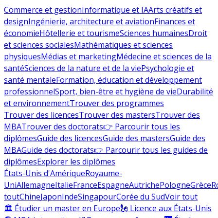
Commerce et gestion
Informatique et IA
Arts créatifs et
design
Ingénierie, architecture et aviation
Finances et
économie
Hôtellerie et tourisme
Sciences humaines
Droit
et sciences sociales
Mathématiques et sciences
physiques
Médias et marketing
Médecine et sciences de la
santé
Sciences de la nature et de la vie
Psychologie et
santé mentale
Formation, éducation et développement
professionnel
Sport, bien-être et hygiène de vie
Durabilité
et environnement
Trouver des programmes
Trouver des licences
Trouver des masters
Trouver des
MBA
Trouver des doctorats
👉 Parcourir tous les
diplômes
Guide des licences
Guide des masters
Guide des
MBA
Guide des doctorats
👉 Parcourir tous les guides de
diplômes
Explorer les diplômes
États-Unis d'Amérique
Royaume-
Uni
Allemagne
Italie
France
Espagne
Autriche
Pologne
Grèce
R
tout
Chine
Japon
Inde
Singapour
Corée du Sud
Voir tout
🏛 Étudier un master en Europe
🗽 Licence aux États-Unis