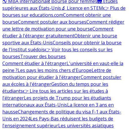
🌎 MBA international
💃 Bourse pour femmes
🌉 Études
supérieures aux États-Unis
🔬 Licence en STEM
👉 Plus de
bourses sur educations.com
Comment obtenir une
bourse
Comment postuler aux bourses
Comment rédiger
une lettre de motivation pour une bourse
Comment
étudier à l'étranger gratuitement
Obtenir une bourse
sportive aux États-Unis
Conseils pour obtenir la bourse
de l'Institut suédois
👉 Voir tous les conseils sur les
bourses
Trouver des bourses
Comment étudier à l'étranger
L'université en vaut-elle la
peine ?
Les pays les moins chers d'Europe
Lettre de
motivation pour étudier à l'étranger
Comment postuler
aux écoles à l'étranger
Gestion du temps pour les
étudiants
👉 Lire tous les articles sur les études à
l'étranger
Les projets de Trump pour les étudiants
internationaux aux États-Unis
La licence en 3 ans en
hausse
Changements de politique du visa F-1 aux États-
Unis en 2024
Les Pays-Bas réduisent les budgets de
l'enseignement supérieur
Les universités asiatiques