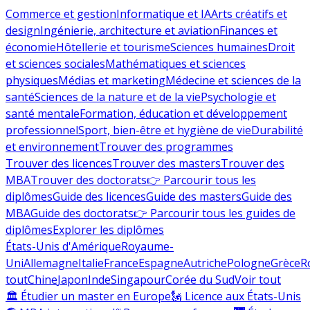
Commerce et gestion
Informatique et IA
Arts créatifs et
design
Ingénierie, architecture et aviation
Finances et
économie
Hôtellerie et tourisme
Sciences humaines
Droit
et sciences sociales
Mathématiques et sciences
physiques
Médias et marketing
Médecine et sciences de la
santé
Sciences de la nature et de la vie
Psychologie et
santé mentale
Formation, éducation et développement
professionnel
Sport, bien-être et hygiène de vie
Durabilité
et environnement
Trouver des programmes
Trouver des licences
Trouver des masters
Trouver des
MBA
Trouver des doctorats
👉 Parcourir tous les
diplômes
Guide des licences
Guide des masters
Guide des
MBA
Guide des doctorats
👉 Parcourir tous les guides de
diplômes
Explorer les diplômes
États-Unis d'Amérique
Royaume-
Uni
Allemagne
Italie
France
Espagne
Autriche
Pologne
Grèce
R
tout
Chine
Japon
Inde
Singapour
Corée du Sud
Voir tout
🏛 Étudier un master en Europe
🗽 Licence aux États-Unis