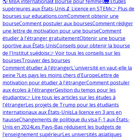
🌎 MBA international
💃 Bourse pour femmes
🌉 Études
supérieures aux États-Unis
🔬 Licence en STEM
👉 Plus de
bourses sur educations.com
Comment obtenir une
bourse
Comment postuler aux bourses
Comment rédiger
une lettre de motivation pour une bourse
Comment
étudier à l'étranger gratuitement
Obtenir une bourse
sportive aux États-Unis
Conseils pour obtenir la bourse
de l'Institut suédois
👉 Voir tous les conseils sur les
bourses
Trouver des bourses
Comment étudier à l'étranger
L'université en vaut-elle la
peine ?
Les pays les moins chers d'Europe
Lettre de
motivation pour étudier à l'étranger
Comment postuler
aux écoles à l'étranger
Gestion du temps pour les
étudiants
👉 Lire tous les articles sur les études à
l'étranger
Les projets de Trump pour les étudiants
internationaux aux États-Unis
La licence en 3 ans en
hausse
Changements de politique du visa F-1 aux États-
Unis en 2024
Les Pays-Bas réduisent les budgets de
l'enseignement supérieur
Les universités asiatiques