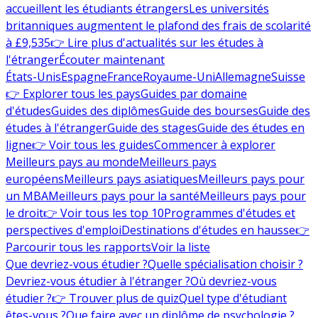
accueillent les étudiants étrangers
Les universités
britanniques augmentent le plafond des frais de scolarité
à £9,535
👉 Lire plus d'actualités sur les études à
l'étranger
Écouter maintenant
États-Unis
Espagne
France
Royaume-Uni
Allemagne
Suisse
👉 Explorer tous les pays
Guides par domaine
d'études
Guides des diplômes
Guide des bourses
Guide des
études à l'étranger
Guide des stages
Guide des études en
ligne
👉 Voir tous les guides
Commencer à explorer
Meilleurs pays au monde
Meilleurs pays
européens
Meilleurs pays asiatiques
Meilleurs pays pour
un MBA
Meilleurs pays pour la santé
Meilleurs pays pour
le droit
👉 Voir tous les top 10
Programmes d'études et
perspectives d'emploi
Destinations d'études en hausse
👉
Parcourir tous les rapports
Voir la liste
Que devriez-vous étudier ?
Quelle spécialisation choisir ?
Devriez-vous étudier à l'étranger ?
Où devriez-vous
étudier ?
👉 Trouver plus de quiz
Quel type d'étudiant
êtes-vous ?
Que faire avec un diplôme de psychologie ?