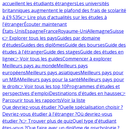
accueillent les étudiants étrangers
Les universités
britanniques augmentent le plafond des frais de scolarité
à £9,535
👉 Lire plus d'actualités sur les études à
l'étranger
Écouter maintenant
États-Unis
Espagne
France
Royaume-Uni
Allemagne
Suisse
👉 Explorer tous les pays
Guides par domaine
d'études
Guides des diplômes
Guide des bourses
Guide des
études à l'étranger
Guide des stages
Guide des études en
ligne
👉 Voir tous les guides
Commencer à explorer
Meilleurs pays au monde
Meilleurs pays
européens
Meilleurs pays asiatiques
Meilleurs pays pour
un MBA
Meilleurs pays pour la santé
Meilleurs pays pour
le droit
👉 Voir tous les top 10
Programmes d'études et
perspectives d'emploi
Destinations d'études en hausse
👉
Parcourir tous les rapports
Voir la liste
Que devriez-vous étudier ?
Quelle spécialisation choisir ?
Devriez-vous étudier à l'étranger ?
Où devriez-vous
étudier ?
👉 Trouver plus de quiz
Quel type d'étudiant
êtes-vous ?
Que faire avec un diplôme de psychologie ?