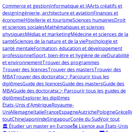
Commerce et gestion
Informatique et IA
Arts créatifs et
design
Ingénierie, architecture et aviation
Finances et
économie
Hôtellerie et tourisme
Sciences humaines
Droit
et sciences sociales
Mathématiques et sciences
physiques
Médias et marketing
Médecine et sciences de la
santé
Sciences de la nature et de la vie
Psychologie et
santé mentale
Formation, éducation et développement
professionnel
Sport, bien-être et hygiène de vie
Durabilité
et environnement
Trouver des programmes
Trouver des licences
Trouver des masters
Trouver des
MBA
Trouver des doctorats
👉 Parcourir tous les
diplômes
Guide des licences
Guide des masters
Guide des
MBA
Guide des doctorats
👉 Parcourir tous les guides de
diplômes
Explorer les diplômes
États-Unis d'Amérique
Royaume-
Uni
Allemagne
Italie
France
Espagne
Autriche
Pologne
Grèce
R
tout
Chine
Japon
Inde
Singapour
Corée du Sud
Voir tout
🏛 Étudier un master en Europe
🗽 Licence aux États-Unis