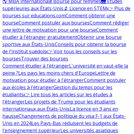
🌎 MBA international
💃 Bourse pour femmes
🌉 Études
supérieures aux États-Unis
🔬 Licence en STEM
👉 Plus de
bourses sur educations.com
Comment obtenir une
bourse
Comment postuler aux bourses
Comment rédiger
une lettre de motivation pour une bourse
Comment
étudier à l'étranger gratuitement
Obtenir une bourse
sportive aux États-Unis
Conseils pour obtenir la bourse
de l'Institut suédois
👉 Voir tous les conseils sur les
bourses
Trouver des bourses
Comment étudier à l'étranger
L'université en vaut-elle la
peine ?
Les pays les moins chers d'Europe
Lettre de
motivation pour étudier à l'étranger
Comment postuler
aux écoles à l'étranger
Gestion du temps pour les
étudiants
👉 Lire tous les articles sur les études à
l'étranger
Les projets de Trump pour les étudiants
internationaux aux États-Unis
La licence en 3 ans en
hausse
Changements de politique du visa F-1 aux États-
Unis en 2024
Les Pays-Bas réduisent les budgets de
l'enseignement supérieur
Les universités asiatiques