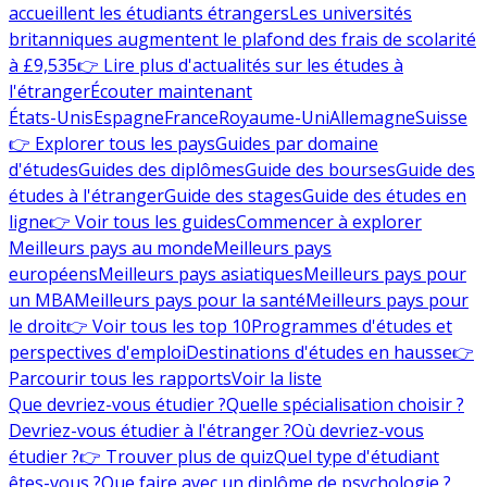
accueillent les étudiants étrangers
Les universités
britanniques augmentent le plafond des frais de scolarité
à £9,535
👉 Lire plus d'actualités sur les études à
l'étranger
Écouter maintenant
États-Unis
Espagne
France
Royaume-Uni
Allemagne
Suisse
👉 Explorer tous les pays
Guides par domaine
d'études
Guides des diplômes
Guide des bourses
Guide des
études à l'étranger
Guide des stages
Guide des études en
ligne
👉 Voir tous les guides
Commencer à explorer
Meilleurs pays au monde
Meilleurs pays
européens
Meilleurs pays asiatiques
Meilleurs pays pour
un MBA
Meilleurs pays pour la santé
Meilleurs pays pour
le droit
👉 Voir tous les top 10
Programmes d'études et
perspectives d'emploi
Destinations d'études en hausse
👉
Parcourir tous les rapports
Voir la liste
Que devriez-vous étudier ?
Quelle spécialisation choisir ?
Devriez-vous étudier à l'étranger ?
Où devriez-vous
étudier ?
👉 Trouver plus de quiz
Quel type d'étudiant
êtes-vous ?
Que faire avec un diplôme de psychologie ?