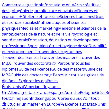
Commerce et gestion
Informatique et IA
Arts créatifs et
design
Ingénierie, architecture et aviation
Finances et
économie
Hôtellerie et tourisme
Sciences humaines
Droit
et sciences sociales
Mathématiques et sciences
physiques
Médias et marketing
Médecine et sciences de la
santé
Sciences de la nature et de la vie
Psychologie et
santé mentale
Formation, éducation et développement
professionnel
Sport, bien-être et hygiène de vie
Durabilité
et environnement
Trouver des programmes
Trouver des licences
Trouver des masters
Trouver des
MBA
Trouver des doctorats
👉 Parcourir tous les
diplômes
Guide des licences
Guide des masters
Guide des
MBA
Guide des doctorats
👉 Parcourir tous les guides de
diplômes
Explorer les diplômes
États-Unis d'Amérique
Royaume-
Uni
Allemagne
Italie
France
Espagne
Autriche
Pologne
Grèce
R
tout
Chine
Japon
Inde
Singapour
Corée du Sud
Voir tout
🏛 Étudier un master en Europe
🗽 Licence aux États-Unis