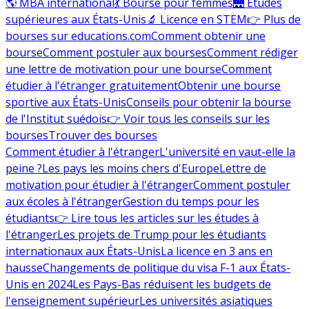
🌎 MBA international
💃 Bourse pour femmes
🌉 Études
supérieures aux États-Unis
🔬 Licence en STEM
👉 Plus de
bourses sur educations.com
Comment obtenir une
bourse
Comment postuler aux bourses
Comment rédiger
une lettre de motivation pour une bourse
Comment
étudier à l'étranger gratuitement
Obtenir une bourse
sportive aux États-Unis
Conseils pour obtenir la bourse
de l'Institut suédois
👉 Voir tous les conseils sur les
bourses
Trouver des bourses
Comment étudier à l'étranger
L'université en vaut-elle la
peine ?
Les pays les moins chers d'Europe
Lettre de
motivation pour étudier à l'étranger
Comment postuler
aux écoles à l'étranger
Gestion du temps pour les
étudiants
👉 Lire tous les articles sur les études à
l'étranger
Les projets de Trump pour les étudiants
internationaux aux États-Unis
La licence en 3 ans en
hausse
Changements de politique du visa F-1 aux États-
Unis en 2024
Les Pays-Bas réduisent les budgets de
l'enseignement supérieur
Les universités asiatiques