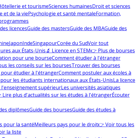
Hôtellerie et tourisme
Sciences humaines
Droit et sciences
 et de la vie
Psychologie et santé mentale
Formation,
 programmes
des licences
Guide des masters
Guide des MBA
Guide des
hine
Japon
Inde
Singapour
Corée du Sud
Voir tout
eures aux États-Unis
🔬 Licence en STEM
👉 Plus de bourses
ation pour une bourse
Comment étudier à l'étranger
ous les conseils sur les bourses
Trouver des bourses
 pour étudier à l'étranger
Comment postuler aux écoles à
pour les étudiants internationaux aux États-Unis
La licence
e l'enseignement supérieur
Les universités asiatiques
 Lire plus d'actualités sur les études à l'étranger
Écouter
des diplômes
Guide des bourses
Guide des études à
s pour la santé
Meilleurs pays pour le droit
👉 Voir tous les
ir la liste