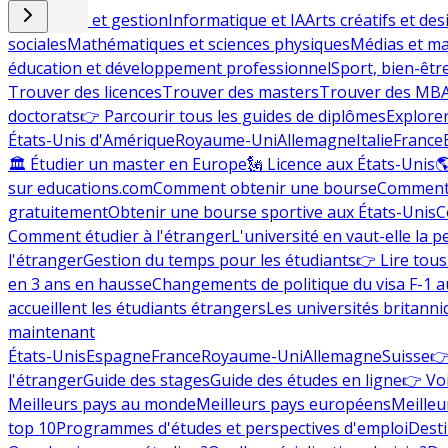
Commerce et gestion
Informatique et IA
Arts créatifs et des
sociales
Mathématiques et sciences physiques
Médias et ma
éducation et développement professionnel
Sport, bien-êtr
Trouver des licences
Trouver des masters
Trouver des MB
doctorats
👉 Parcourir tous les guides de diplômes
Explorer
États-Unis d'Amérique
Royaume-Uni
Allemagne
Italie
France
🏛 Étudier un master en Europe
🗽 Licence aux États-Unis

sur educations.com
Comment obtenir une bourse
Comment 
gratuitement
Obtenir une bourse sportive aux États-Unis
C
Comment étudier à l'étranger
L'université en vaut-elle la p
l'étranger
Gestion du temps pour les étudiants
👉 Lire tous 
en 3 ans en hausse
Changements de politique du visa F-1 a
accueillent les étudiants étrangers
Les universités britanni
maintenant
États-Unis
Espagne
France
Royaume-Uni
Allemagne
Suisse
👉
l'étranger
Guide des stages
Guide des études en ligne
👉 Voi
Meilleurs pays au monde
Meilleurs pays européens
Meilleu
top 10
Programmes d'études et perspectives d'emploi
Desti