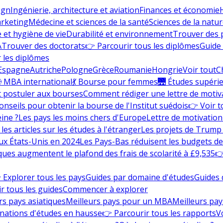
ign
Ingénierie, architecture et aviation
Finances et économie
rketing
Médecine et sciences de la santé
Sciences de la nature
e et hygiène de vie
Durabilité et environnement
Trouver des
A
Trouver des doctorats
👉 Parcourir tous les diplômes
Guide 
 les diplômes
Espagne
Autriche
Pologne
Grèce
Roumanie
Hongrie
Voir tout
C
 MBA international
💃 Bourse pour femmes
🌉 Études supéri
postuler aux bourses
Comment rédiger une lettre de motiv
onseils pour obtenir la bourse de l'Institut suédois
👉 Voir t
eine ?
Les pays les moins chers d'Europe
Lettre de motivation
les articles sur les études à l'étranger
Les projets de Trump 
ux États-Unis en 2024
Les Pays-Bas réduisent les budgets d
ques augmentent le plafond des frais de scolarité à £9,535
👉
 Explorer tous les pays
Guides par domaine d'études
Guides 
r tous les guides
Commencer à explorer
rs pays asiatiques
Meilleurs pays pour un MBA
Meilleurs pay
nations d'études en hausse
👉 Parcourir tous les rapports
Vo