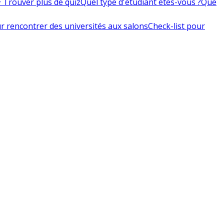
 Trouver plus de quiz
Quel type d'étudiant êtes-vous ?
Que
r rencontrer des universités aux salons
Check-list pour