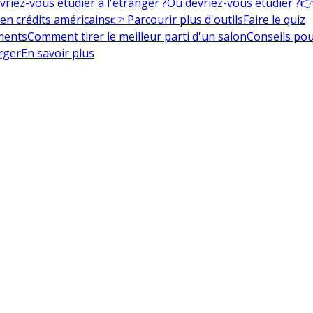
vriez-vous étudier à l'étranger ?
Où devriez-vous étudier ?
👉
en crédits américains
👉 Parcourir plus d'outils
Faire le quiz
ments
Comment tirer le meilleur parti d'un salon
Conseils pou
rger
En savoir plus