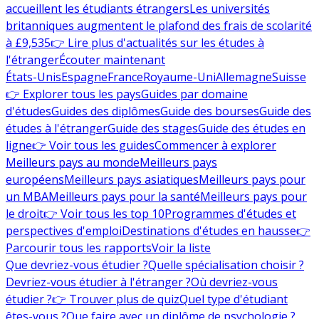
accueillent les étudiants étrangers
Les universités
britanniques augmentent le plafond des frais de scolarité
à £9,535
👉 Lire plus d'actualités sur les études à
l'étranger
Écouter maintenant
États-Unis
Espagne
France
Royaume-Uni
Allemagne
Suisse
👉 Explorer tous les pays
Guides par domaine
d'études
Guides des diplômes
Guide des bourses
Guide des
études à l'étranger
Guide des stages
Guide des études en
ligne
👉 Voir tous les guides
Commencer à explorer
Meilleurs pays au monde
Meilleurs pays
européens
Meilleurs pays asiatiques
Meilleurs pays pour
un MBA
Meilleurs pays pour la santé
Meilleurs pays pour
le droit
👉 Voir tous les top 10
Programmes d'études et
perspectives d'emploi
Destinations d'études en hausse
👉
Parcourir tous les rapports
Voir la liste
Que devriez-vous étudier ?
Quelle spécialisation choisir ?
Devriez-vous étudier à l'étranger ?
Où devriez-vous
étudier ?
👉 Trouver plus de quiz
Quel type d'étudiant
êtes-vous ?
Que faire avec un diplôme de psychologie ?