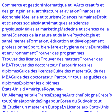
Commerce et gestion
Informatique et IA
Arts créatifs et
design
Ingénierie, architecture et aviation
Finances et
économie
Hôtellerie et tourisme
Sciences humaines
Droit
et sciences sociales
Mathématiques et sciences
physiques
Médias et marketing
Médecine et sciences de la
santé
Sciences de la nature et de la vie
Psychologie et
santé mentale
Formation, éducation et développement
professionnel
Sport, bien-être et hygiène de vie
Durabilité
et environnement
Trouver des programmes
Trouver des licences
Trouver des masters
Trouver des
MBA
Trouver des doctorats
👉 Parcourir tous les
diplômes
Guide des licences
Guide des masters
Guide des
MBA
Guide des doctorats
👉 Parcourir tous les guides de
diplômes
Explorer les diplômes
États-Unis d'Amérique
Royaume-
Uni
Allemagne
Italie
France
Espagne
Autriche
Pologne
Grèce
R
tout
Chine
Japon
Inde
Singapour
Corée du Sud
Voir tout
🏛 Étudier un master en Europe
🗽 Licence aux États-Unis