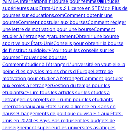
🌎 MBA international
💃 Bourse pour femmes
🌉 Études
supérieures aux États-Unis
🔬 Licence en STEM
👉 Plus de
bourses sur educations.com
Comment obtenir une
bourse
Comment postuler aux bourses
Comment rédiger
une lettre de motivation pour une bourse
Comment
étudier à l'étranger gratuitement
Obtenir une bourse
sportive aux États-Unis
Conseils pour obtenir la bourse
de l'Institut suédois
👉 Voir tous les conseils sur les
bourses
Trouver des bourses
Comment étudier à l'étranger
L'université en vaut-elle la
peine ?
Les pays les moins chers d'Europe
Lettre de
motivation pour étudier à l'étranger
Comment postuler
aux écoles à l'étranger
Gestion du temps pour les
étudiants
👉 Lire tous les articles sur les études à
l'étranger
Les projets de Trump pour les étudiants
internationaux aux États-Unis
La licence en 3 ans en
hausse
Changements de politique du visa F-1 aux États-
Unis en 2024
Les Pays-Bas réduisent les budgets de
l'enseignement supérieur
Les universités asiatiques