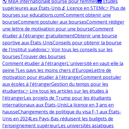
🌎 MBA international
💃 Bourse pour femmes
🌉 Études
supérieures aux États-Unis
🔬 Licence en STEM
👉 Plus de
bourses sur educations.com
Comment obtenir une
bourse
Comment postuler aux bourses
Comment rédiger
une lettre de motivation pour une bourse
Comment
étudier à l'étranger gratuitement
Obtenir une bourse
sportive aux États-Unis
Conseils pour obtenir la bourse
de l'Institut suédois
👉 Voir tous les conseils sur les
bourses
Trouver des bourses
Comment étudier à l'étranger
L'université en vaut-elle la
peine ?
Les pays les moins chers d'Europe
Lettre de
motivation pour étudier à l'étranger
Comment postuler
aux écoles à l'étranger
Gestion du temps pour les
étudiants
👉 Lire tous les articles sur les études à
l'étranger
Les projets de Trump pour les étudiants
internationaux aux États-Unis
La licence en 3 ans en
hausse
Changements de politique du visa F-1 aux États-
Unis en 2024
Les Pays-Bas réduisent les budgets de
l'enseignement supérieur
Les universités asiatiques