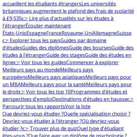
accueillent les étudiants étrangers
Les universités
britanniques augmentent le plafond des frais de scolarité
à £9,535
👉 Lire plus d'actualités sur les études à
l'étranger
Écouter maintenant
États-Unis
Espagne
France
Royaume-Uni
Allemagne
Suisse
👉 Explorer tous les pays
Guides par domaine
d'études
Guides des diplômes
Guide des bourses
Guide des
études à l'étranger
Guide des stages
Guide des études en
ligne
👉 Voir tous les guides
Commencer à explorer
Meilleurs pays au monde
Meilleurs pays
européens
Meilleurs pays asiatiques
Meilleurs pays pour
un MBA
Meilleurs pays pour la santé
Meilleurs pays pour
le droit
👉 Voir tous les top 10
Programmes d'études et
perspectives d'emploi
Destinations d'études en hausse
👉
Parcourir tous les rapports
Voir la liste
Que devriez-vous étudier ?
Quelle spécialisation choisir ?
Devriez-vous étudier à l'étranger ?
Où devriez-vous
étudier ?
👉 Trouver plus de quiz
Quel type d'étudiant
êtes-vous ?
Que faire avec un diplôme de psychologie ?