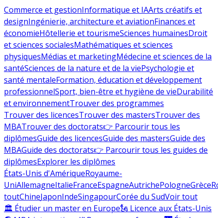
Commerce et gestion
Informatique et IA
Arts créatifs et
design
Ingénierie, architecture et aviation
Finances et
économie
Hôtellerie et tourisme
Sciences humaines
Droit
et sciences sociales
Mathématiques et sciences
physiques
Médias et marketing
Médecine et sciences de la
santé
Sciences de la nature et de la vie
Psychologie et
santé mentale
Formation, éducation et développement
professionnel
Sport, bien-être et hygiène de vie
Durabilité
et environnement
Trouver des programmes
Trouver des licences
Trouver des masters
Trouver des
MBA
Trouver des doctorats
👉 Parcourir tous les
diplômes
Guide des licences
Guide des masters
Guide des
MBA
Guide des doctorats
👉 Parcourir tous les guides de
diplômes
Explorer les diplômes
États-Unis d'Amérique
Royaume-
Uni
Allemagne
Italie
France
Espagne
Autriche
Pologne
Grèce
R
tout
Chine
Japon
Inde
Singapour
Corée du Sud
Voir tout
🏛 Étudier un master en Europe
🗽 Licence aux États-Unis