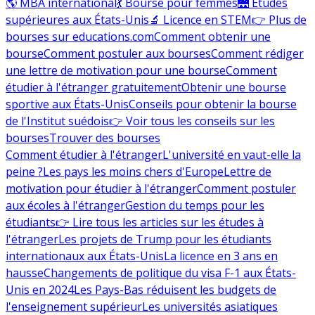
🌎 MBA international
💃 Bourse pour femmes
🌉 Études
supérieures aux États-Unis
🔬 Licence en STEM
👉 Plus de
bourses sur educations.com
Comment obtenir une
bourse
Comment postuler aux bourses
Comment rédiger
une lettre de motivation pour une bourse
Comment
étudier à l'étranger gratuitement
Obtenir une bourse
sportive aux États-Unis
Conseils pour obtenir la bourse
de l'Institut suédois
👉 Voir tous les conseils sur les
bourses
Trouver des bourses
Comment étudier à l'étranger
L'université en vaut-elle la
peine ?
Les pays les moins chers d'Europe
Lettre de
motivation pour étudier à l'étranger
Comment postuler
aux écoles à l'étranger
Gestion du temps pour les
étudiants
👉 Lire tous les articles sur les études à
l'étranger
Les projets de Trump pour les étudiants
internationaux aux États-Unis
La licence en 3 ans en
hausse
Changements de politique du visa F-1 aux États-
Unis en 2024
Les Pays-Bas réduisent les budgets de
l'enseignement supérieur
Les universités asiatiques