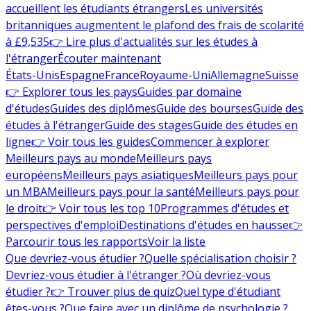
accueillent les étudiants étrangers
Les universités
britanniques augmentent le plafond des frais de scolarité
à £9,535
👉 Lire plus d'actualités sur les études à
l'étranger
Écouter maintenant
États-Unis
Espagne
France
Royaume-Uni
Allemagne
Suisse
👉 Explorer tous les pays
Guides par domaine
d'études
Guides des diplômes
Guide des bourses
Guide des
études à l'étranger
Guide des stages
Guide des études en
ligne
👉 Voir tous les guides
Commencer à explorer
Meilleurs pays au monde
Meilleurs pays
européens
Meilleurs pays asiatiques
Meilleurs pays pour
un MBA
Meilleurs pays pour la santé
Meilleurs pays pour
le droit
👉 Voir tous les top 10
Programmes d'études et
perspectives d'emploi
Destinations d'études en hausse
👉
Parcourir tous les rapports
Voir la liste
Que devriez-vous étudier ?
Quelle spécialisation choisir ?
Devriez-vous étudier à l'étranger ?
Où devriez-vous
étudier ?
👉 Trouver plus de quiz
Quel type d'étudiant
êtes-vous ?
Que faire avec un diplôme de psychologie ?