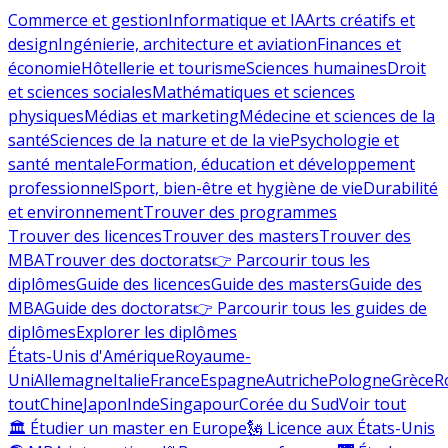
Commerce et gestion
Informatique et IA
Arts créatifs et
design
Ingénierie, architecture et aviation
Finances et
économie
Hôtellerie et tourisme
Sciences humaines
Droit
et sciences sociales
Mathématiques et sciences
physiques
Médias et marketing
Médecine et sciences de la
santé
Sciences de la nature et de la vie
Psychologie et
santé mentale
Formation, éducation et développement
professionnel
Sport, bien-être et hygiène de vie
Durabilité
et environnement
Trouver des programmes
Trouver des licences
Trouver des masters
Trouver des
MBA
Trouver des doctorats
👉 Parcourir tous les
diplômes
Guide des licences
Guide des masters
Guide des
MBA
Guide des doctorats
👉 Parcourir tous les guides de
diplômes
Explorer les diplômes
États-Unis d'Amérique
Royaume-
Uni
Allemagne
Italie
France
Espagne
Autriche
Pologne
Grèce
R
tout
Chine
Japon
Inde
Singapour
Corée du Sud
Voir tout
🏛 Étudier un master en Europe
🗽 Licence aux États-Unis