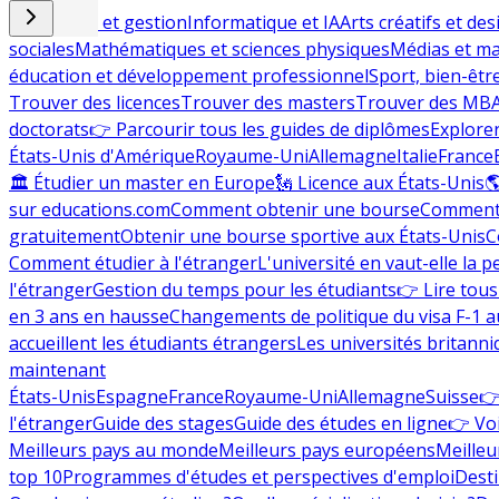
Commerce et gestion
Informatique et IA
Arts créatifs et des
sociales
Mathématiques et sciences physiques
Médias et ma
éducation et développement professionnel
Sport, bien-êtr
Trouver des licences
Trouver des masters
Trouver des MB
doctorats
👉 Parcourir tous les guides de diplômes
Explorer
États-Unis d'Amérique
Royaume-Uni
Allemagne
Italie
France
🏛 Étudier un master en Europe
🗽 Licence aux États-Unis

sur educations.com
Comment obtenir une bourse
Comment 
gratuitement
Obtenir une bourse sportive aux États-Unis
C
Comment étudier à l'étranger
L'université en vaut-elle la p
l'étranger
Gestion du temps pour les étudiants
👉 Lire tous 
en 3 ans en hausse
Changements de politique du visa F-1 a
accueillent les étudiants étrangers
Les universités britanni
maintenant
États-Unis
Espagne
France
Royaume-Uni
Allemagne
Suisse
👉
l'étranger
Guide des stages
Guide des études en ligne
👉 Voi
Meilleurs pays au monde
Meilleurs pays européens
Meilleu
top 10
Programmes d'études et perspectives d'emploi
Desti