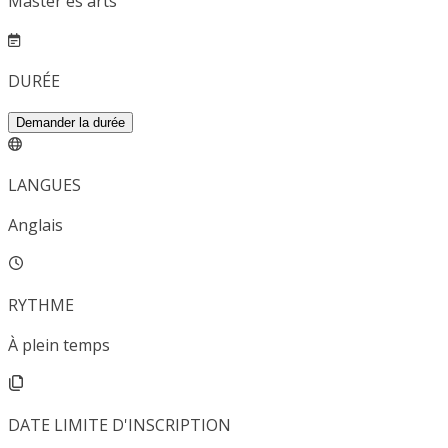
Master ès arts
DURÉE
Demander la durée
LANGUES
Anglais
RYTHME
À plein temps
DATE LIMITE D'INSCRIPTION