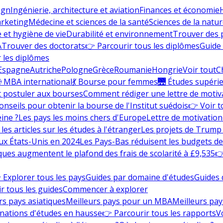
ign
Ingénierie, architecture et aviation
Finances et économie
rketing
Médecine et sciences de la santé
Sciences de la nature
e et hygiène de vie
Durabilité et environnement
Trouver des
A
Trouver des doctorats
👉 Parcourir tous les diplômes
Guide 
 les diplômes
Espagne
Autriche
Pologne
Grèce
Roumanie
Hongrie
Voir tout
C
 MBA international
💃 Bourse pour femmes
🌉 Études supéri
postuler aux bourses
Comment rédiger une lettre de motiv
onseils pour obtenir la bourse de l'Institut suédois
👉 Voir t
eine ?
Les pays les moins chers d'Europe
Lettre de motivation
les articles sur les études à l'étranger
Les projets de Trump 
ux États-Unis en 2024
Les Pays-Bas réduisent les budgets d
ques augmentent le plafond des frais de scolarité à £9,535
👉
 Explorer tous les pays
Guides par domaine d'études
Guides 
r tous les guides
Commencer à explorer
rs pays asiatiques
Meilleurs pays pour un MBA
Meilleurs pay
nations d'études en hausse
👉 Parcourir tous les rapports
Vo