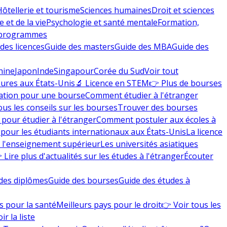
Hôtellerie et tourisme
Sciences humaines
Droit et sciences
 et de la vie
Psychologie et santé mentale
Formation,
 programmes
des licences
Guide des masters
Guide des MBA
Guide des
hine
Japon
Inde
Singapour
Corée du Sud
Voir tout
eures aux États-Unis
🔬 Licence en STEM
👉 Plus de bourses
ation pour une bourse
Comment étudier à l'étranger
ous les conseils sur les bourses
Trouver des bourses
 pour étudier à l'étranger
Comment postuler aux écoles à
pour les étudiants internationaux aux États-Unis
La licence
e l'enseignement supérieur
Les universités asiatiques
 Lire plus d'actualités sur les études à l'étranger
Écouter
des diplômes
Guide des bourses
Guide des études à
s pour la santé
Meilleurs pays pour le droit
👉 Voir tous les
ir la liste