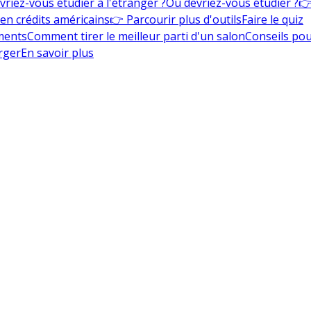
vriez-vous étudier à l'étranger ?
Où devriez-vous étudier ?
👉
en crédits américains
👉 Parcourir plus d'outils
Faire le quiz
ments
Comment tirer le meilleur parti d'un salon
Conseils pou
rger
En savoir plus