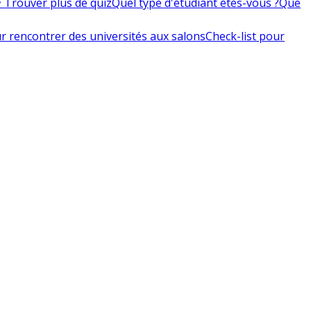
 Trouver plus de quiz
Quel type d'étudiant êtes-vous ?
Que
r rencontrer des universités aux salons
Check-list pour