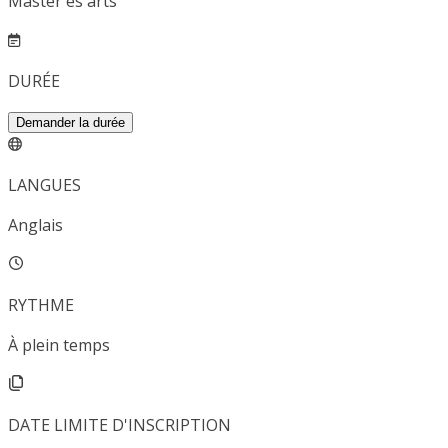
Master ès arts
DURÉE
Demander la durée
LANGUES
Anglais
RYTHME
À plein temps
DATE LIMITE D'INSCRIPTION