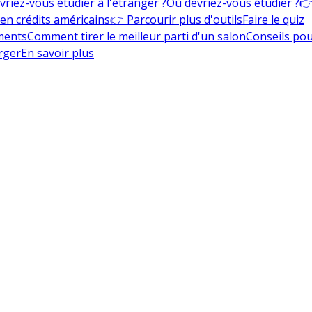
vriez-vous étudier à l'étranger ?
Où devriez-vous étudier ?
👉
en crédits américains
👉 Parcourir plus d'outils
Faire le quiz
ments
Comment tirer le meilleur parti d'un salon
Conseils pou
rger
En savoir plus