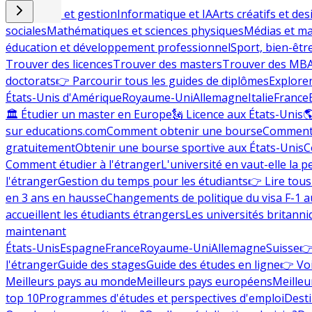
Commerce et gestion
Informatique et IA
Arts créatifs et des
sociales
Mathématiques et sciences physiques
Médias et ma
éducation et développement professionnel
Sport, bien-êtr
Trouver des licences
Trouver des masters
Trouver des MB
doctorats
👉 Parcourir tous les guides de diplômes
Explorer
États-Unis d'Amérique
Royaume-Uni
Allemagne
Italie
France
🏛 Étudier un master en Europe
🗽 Licence aux États-Unis

sur educations.com
Comment obtenir une bourse
Comment 
gratuitement
Obtenir une bourse sportive aux États-Unis
C
Comment étudier à l'étranger
L'université en vaut-elle la p
l'étranger
Gestion du temps pour les étudiants
👉 Lire tous 
en 3 ans en hausse
Changements de politique du visa F-1 a
accueillent les étudiants étrangers
Les universités britanni
maintenant
États-Unis
Espagne
France
Royaume-Uni
Allemagne
Suisse
👉
l'étranger
Guide des stages
Guide des études en ligne
👉 Voi
Meilleurs pays au monde
Meilleurs pays européens
Meilleu
top 10
Programmes d'études et perspectives d'emploi
Desti