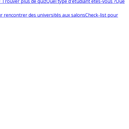
 Trouver plus de quiz
Quel type d'étudiant êtes-vous ?
Que
r rencontrer des universités aux salons
Check-list pour