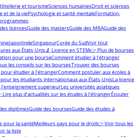
Hôtellerie et tourisme
Sciences humaines
Droit et sciences
 et de la vie
Psychologie et santé mentale
Formation,
 programmes
des licences
Guide des masters
Guide des MBA
Guide des
hine
Japon
Inde
Singapour
Corée du Sud
Voir tout
eures aux États-Unis
🔬 Licence en STEM
👉 Plus de bourses
ation pour une bourse
Comment étudier à l'étranger
ous les conseils sur les bourses
Trouver des bourses
 pour étudier à l'étranger
Comment postuler aux écoles à
pour les étudiants internationaux aux États-Unis
La licence
e l'enseignement supérieur
Les universités asiatiques
 Lire plus d'actualités sur les études à l'étranger
Écouter
des diplômes
Guide des bourses
Guide des études à
s pour la santé
Meilleurs pays pour le droit
👉 Voir tous les
ir la liste