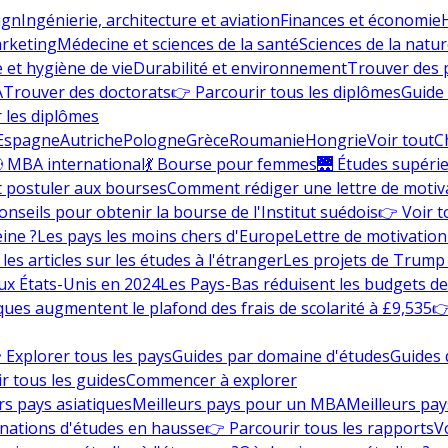
ign
Ingénierie, architecture et aviation
Finances et économie
rketing
Médecine et sciences de la santé
Sciences de la nature
e et hygiène de vie
Durabilité et environnement
Trouver des
A
Trouver des doctorats
👉 Parcourir tous les diplômes
Guide 
 les diplômes
Espagne
Autriche
Pologne
Grèce
Roumanie
Hongrie
Voir tout
C
 MBA international
💃 Bourse pour femmes
🌉 Études supéri
postuler aux bourses
Comment rédiger une lettre de motiv
onseils pour obtenir la bourse de l'Institut suédois
👉 Voir t
eine ?
Les pays les moins chers d'Europe
Lettre de motivation
les articles sur les études à l'étranger
Les projets de Trump 
ux États-Unis en 2024
Les Pays-Bas réduisent les budgets d
ques augmentent le plafond des frais de scolarité à £9,535
👉
 Explorer tous les pays
Guides par domaine d'études
Guides 
r tous les guides
Commencer à explorer
rs pays asiatiques
Meilleurs pays pour un MBA
Meilleurs pay
nations d'études en hausse
👉 Parcourir tous les rapports
Vo