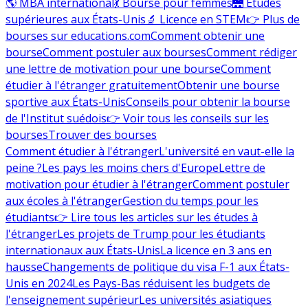
🌎 MBA international
💃 Bourse pour femmes
🌉 Études
supérieures aux États-Unis
🔬 Licence en STEM
👉 Plus de
bourses sur educations.com
Comment obtenir une
bourse
Comment postuler aux bourses
Comment rédiger
une lettre de motivation pour une bourse
Comment
étudier à l'étranger gratuitement
Obtenir une bourse
sportive aux États-Unis
Conseils pour obtenir la bourse
de l'Institut suédois
👉 Voir tous les conseils sur les
bourses
Trouver des bourses
Comment étudier à l'étranger
L'université en vaut-elle la
peine ?
Les pays les moins chers d'Europe
Lettre de
motivation pour étudier à l'étranger
Comment postuler
aux écoles à l'étranger
Gestion du temps pour les
étudiants
👉 Lire tous les articles sur les études à
l'étranger
Les projets de Trump pour les étudiants
internationaux aux États-Unis
La licence en 3 ans en
hausse
Changements de politique du visa F-1 aux États-
Unis en 2024
Les Pays-Bas réduisent les budgets de
l'enseignement supérieur
Les universités asiatiques