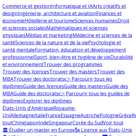
Commerce et gestion
Informatique et IA
Arts créatifs et
design
Ingénierie, architecture et aviation
Finances et
économie
Hôtellerie et tourisme
Sciences humaines
Droit
et sciences sociales
Mathématiques et sciences
physiques
Médias et marketing
Médecine et sciences de la
santé
Sciences de la nature et de la vie
Psychologie et
santé mentale
Formation, éducation et développement
professionnel
Sport, bien-être et hygiène de vie
Durabilité
et environnement
Trouver des programmes
Trouver des licences
Trouver des masters
Trouver des
MBA
Trouver des doctorats
👉 Parcourir tous les
diplômes
Guide des licences
Guide des masters
Guide des
MBA
Guide des doctorats
👉 Parcourir tous les guides de
diplômes
Explorer les diplômes
États-Unis d'Amérique
Royaume-
Uni
Allemagne
Italie
France
Espagne
Autriche
Pologne
Grèce
R
tout
Chine
Japon
Inde
Singapour
Corée du Sud
Voir tout
🏛 Étudier un master en Europe
🗽 Licence aux États-Unis