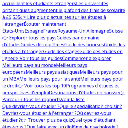
accueillent les étudiants étrangers
Les universités
britanniques augmentent le plafond des frais de scolarité
à £9,535
👉 Lire plus d'actualités sur les études à
l'étranger
Écouter maintenant
États-Unis
Espagne
France
Royaume-Uni
Allemagne
Suisse
👉 Explorer tous les pays
Guides par domaine
d'études
Guides des diplômes
Guide des bourses
Guide des
études à l'étranger
Guide des stages
Guide des études en
ligne
👉 Voir tous les guides
Commencer à explorer
Meilleurs pays au monde
Meilleurs pays
européens
Meilleurs pays asiatiques
Meilleurs pays pour
un MBA
Meilleurs pays pour la santé
Meilleurs pays pour
le droit
👉 Voir tous les top 10
Programmes d'études et
perspectives d'emploi
Destinations d'études en hausse
👉
Parcourir tous les rapports
Voir la liste
Que devriez-vous étudier ?
Quelle spécialisation choisir ?
Devriez-vous étudier à l'étranger ?
Où devriez-vous
étudier ?
👉 Trouver plus de quiz
Quel type d'étudiant
êtes-vous ?
Que faire avec un diplôme de psychologie ?