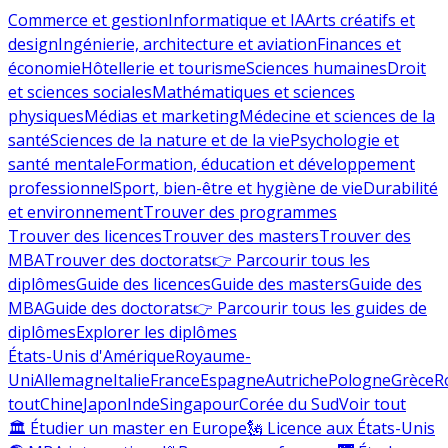
Commerce et gestion
Informatique et IA
Arts créatifs et
design
Ingénierie, architecture et aviation
Finances et
économie
Hôtellerie et tourisme
Sciences humaines
Droit
et sciences sociales
Mathématiques et sciences
physiques
Médias et marketing
Médecine et sciences de la
santé
Sciences de la nature et de la vie
Psychologie et
santé mentale
Formation, éducation et développement
professionnel
Sport, bien-être et hygiène de vie
Durabilité
et environnement
Trouver des programmes
Trouver des licences
Trouver des masters
Trouver des
MBA
Trouver des doctorats
👉 Parcourir tous les
diplômes
Guide des licences
Guide des masters
Guide des
MBA
Guide des doctorats
👉 Parcourir tous les guides de
diplômes
Explorer les diplômes
États-Unis d'Amérique
Royaume-
Uni
Allemagne
Italie
France
Espagne
Autriche
Pologne
Grèce
R
tout
Chine
Japon
Inde
Singapour
Corée du Sud
Voir tout
🏛 Étudier un master en Europe
🗽 Licence aux États-Unis