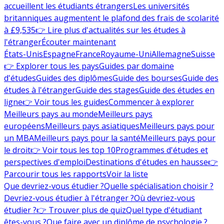
accueillent les étudiants étrangers
Les universités
britanniques augmentent le plafond des frais de scolarité
à £9,535
👉 Lire plus d'actualités sur les études à
l'étranger
Écouter maintenant
États-Unis
Espagne
France
Royaume-Uni
Allemagne
Suisse
👉 Explorer tous les pays
Guides par domaine
d'études
Guides des diplômes
Guide des bourses
Guide des
études à l'étranger
Guide des stages
Guide des études en
ligne
👉 Voir tous les guides
Commencer à explorer
Meilleurs pays au monde
Meilleurs pays
européens
Meilleurs pays asiatiques
Meilleurs pays pour
un MBA
Meilleurs pays pour la santé
Meilleurs pays pour
le droit
👉 Voir tous les top 10
Programmes d'études et
perspectives d'emploi
Destinations d'études en hausse
👉
Parcourir tous les rapports
Voir la liste
Que devriez-vous étudier ?
Quelle spécialisation choisir ?
Devriez-vous étudier à l'étranger ?
Où devriez-vous
étudier ?
👉 Trouver plus de quiz
Quel type d'étudiant
êtes-vous ?
Que faire avec un diplôme de psychologie ?