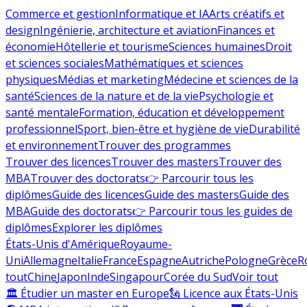
Commerce et gestion
Informatique et IA
Arts créatifs et
design
Ingénierie, architecture et aviation
Finances et
économie
Hôtellerie et tourisme
Sciences humaines
Droit
et sciences sociales
Mathématiques et sciences
physiques
Médias et marketing
Médecine et sciences de la
santé
Sciences de la nature et de la vie
Psychologie et
santé mentale
Formation, éducation et développement
professionnel
Sport, bien-être et hygiène de vie
Durabilité
et environnement
Trouver des programmes
Trouver des licences
Trouver des masters
Trouver des
MBA
Trouver des doctorats
👉 Parcourir tous les
diplômes
Guide des licences
Guide des masters
Guide des
MBA
Guide des doctorats
👉 Parcourir tous les guides de
diplômes
Explorer les diplômes
États-Unis d'Amérique
Royaume-
Uni
Allemagne
Italie
France
Espagne
Autriche
Pologne
Grèce
R
tout
Chine
Japon
Inde
Singapour
Corée du Sud
Voir tout
🏛 Étudier un master en Europe
🗽 Licence aux États-Unis