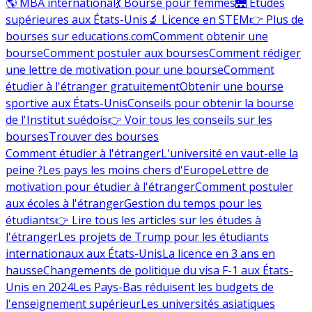
🌎 MBA international
💃 Bourse pour femmes
🌉 Études
supérieures aux États-Unis
🔬 Licence en STEM
👉 Plus de
bourses sur educations.com
Comment obtenir une
bourse
Comment postuler aux bourses
Comment rédiger
une lettre de motivation pour une bourse
Comment
étudier à l'étranger gratuitement
Obtenir une bourse
sportive aux États-Unis
Conseils pour obtenir la bourse
de l'Institut suédois
👉 Voir tous les conseils sur les
bourses
Trouver des bourses
Comment étudier à l'étranger
L'université en vaut-elle la
peine ?
Les pays les moins chers d'Europe
Lettre de
motivation pour étudier à l'étranger
Comment postuler
aux écoles à l'étranger
Gestion du temps pour les
étudiants
👉 Lire tous les articles sur les études à
l'étranger
Les projets de Trump pour les étudiants
internationaux aux États-Unis
La licence en 3 ans en
hausse
Changements de politique du visa F-1 aux États-
Unis en 2024
Les Pays-Bas réduisent les budgets de
l'enseignement supérieur
Les universités asiatiques