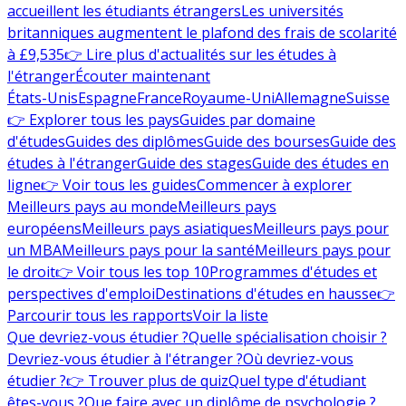
accueillent les étudiants étrangers
Les universités
britanniques augmentent le plafond des frais de scolarité
à £9,535
👉 Lire plus d'actualités sur les études à
l'étranger
Écouter maintenant
États-Unis
Espagne
France
Royaume-Uni
Allemagne
Suisse
👉 Explorer tous les pays
Guides par domaine
d'études
Guides des diplômes
Guide des bourses
Guide des
études à l'étranger
Guide des stages
Guide des études en
ligne
👉 Voir tous les guides
Commencer à explorer
Meilleurs pays au monde
Meilleurs pays
européens
Meilleurs pays asiatiques
Meilleurs pays pour
un MBA
Meilleurs pays pour la santé
Meilleurs pays pour
le droit
👉 Voir tous les top 10
Programmes d'études et
perspectives d'emploi
Destinations d'études en hausse
👉
Parcourir tous les rapports
Voir la liste
Que devriez-vous étudier ?
Quelle spécialisation choisir ?
Devriez-vous étudier à l'étranger ?
Où devriez-vous
étudier ?
👉 Trouver plus de quiz
Quel type d'étudiant
êtes-vous ?
Que faire avec un diplôme de psychologie ?