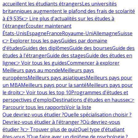
accueillent les étudiants étrangers
Les universités
britanniques augmentent le plafond des frais de scolarité
à £9,535
👉 Lire plus d'actualités sur les études à
l'étranger
Écouter maintenant
États-Unis
Espagne
France
Royaume-Uni
Allemagne
Suisse
👉 Explorer tous les pays
Guides par domaine
d'études
Guides des diplômes
Guide des bourses
Guide des
études à l'étranger
Guide des stages
Guide des études en
ligne
👉 Voir tous les guides
Commencer à explorer
Meilleurs pays au monde
Meilleurs pays
européens
Meilleurs pays asiatiques
Meilleurs pays pour
un MBA
Meilleurs pays pour la santé
Meilleurs pays pour
le droit
👉 Voir tous les top 10
Programmes d'études et
perspectives d'emploi
Destinations d'études en hausse
👉
Parcourir tous les rapports
Voir la liste
Que devriez-vous étudier ?
Quelle spécialisation choisir ?
Devriez-vous étudier à l'étranger ?
Où devriez-vous
étudier ?
👉 Trouver plus de quiz
Quel type d'étudiant
êtes-vous ?
Que faire avec un diplôme de psychologie ?