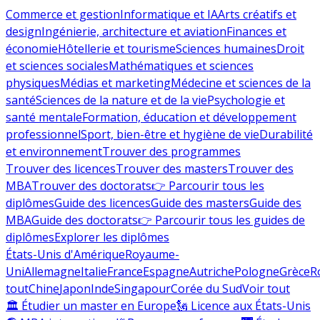
Commerce et gestion
Informatique et IA
Arts créatifs et
design
Ingénierie, architecture et aviation
Finances et
économie
Hôtellerie et tourisme
Sciences humaines
Droit
et sciences sociales
Mathématiques et sciences
physiques
Médias et marketing
Médecine et sciences de la
santé
Sciences de la nature et de la vie
Psychologie et
santé mentale
Formation, éducation et développement
professionnel
Sport, bien-être et hygiène de vie
Durabilité
et environnement
Trouver des programmes
Trouver des licences
Trouver des masters
Trouver des
MBA
Trouver des doctorats
👉 Parcourir tous les
diplômes
Guide des licences
Guide des masters
Guide des
MBA
Guide des doctorats
👉 Parcourir tous les guides de
diplômes
Explorer les diplômes
États-Unis d'Amérique
Royaume-
Uni
Allemagne
Italie
France
Espagne
Autriche
Pologne
Grèce
R
tout
Chine
Japon
Inde
Singapour
Corée du Sud
Voir tout
🏛 Étudier un master en Europe
🗽 Licence aux États-Unis