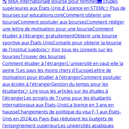
🌎 MBA international
💃 Bourse pour femmes
🌉 Études
supérieures aux États-Unis
🔬 Licence en STEM
👉 Plus de
bourses sur educations.com
Comment obtenir une
bourse
Comment postuler aux bourses
Comment rédiger
une lettre de motivation pour une bourse
Comment
étudier à l'étranger gratuitement
Obtenir une bourse
sportive aux États-Unis
Conseils pour obtenir la bourse
de l'Institut suédois
👉 Voir tous les conseils sur les
bourses
Trouver des bourses
Comment étudier à l'étranger
L'université en vaut-elle la
peine ?
Les pays les moins chers d'Europe
Lettre de
motivation pour étudier à l'étranger
Comment postuler
aux écoles à l'étranger
Gestion du temps pour les
étudiants
👉 Lire tous les articles sur les études à
l'étranger
Les projets de Trump pour les étudiants
internationaux aux États-Unis
La licence en 3 ans en
hausse
Changements de politique du visa F-1 aux États-
Unis en 2024
Les Pays-Bas réduisent les budgets de
l'enseignement supérieur
Les universités asiatiques