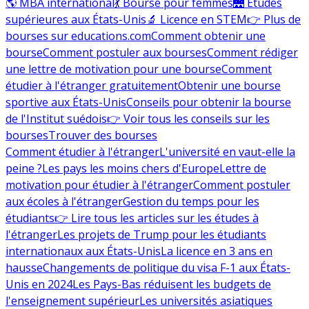
🌎 MBA international
💃 Bourse pour femmes
🌉 Études
supérieures aux États-Unis
🔬 Licence en STEM
👉 Plus de
bourses sur educations.com
Comment obtenir une
bourse
Comment postuler aux bourses
Comment rédiger
une lettre de motivation pour une bourse
Comment
étudier à l'étranger gratuitement
Obtenir une bourse
sportive aux États-Unis
Conseils pour obtenir la bourse
de l'Institut suédois
👉 Voir tous les conseils sur les
bourses
Trouver des bourses
Comment étudier à l'étranger
L'université en vaut-elle la
peine ?
Les pays les moins chers d'Europe
Lettre de
motivation pour étudier à l'étranger
Comment postuler
aux écoles à l'étranger
Gestion du temps pour les
étudiants
👉 Lire tous les articles sur les études à
l'étranger
Les projets de Trump pour les étudiants
internationaux aux États-Unis
La licence en 3 ans en
hausse
Changements de politique du visa F-1 aux États-
Unis en 2024
Les Pays-Bas réduisent les budgets de
l'enseignement supérieur
Les universités asiatiques