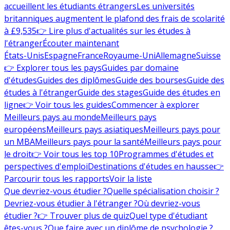
accueillent les étudiants étrangers
Les universités
britanniques augmentent le plafond des frais de scolarité
à £9,535
👉 Lire plus d'actualités sur les études à
l'étranger
Écouter maintenant
États-Unis
Espagne
France
Royaume-Uni
Allemagne
Suisse
👉 Explorer tous les pays
Guides par domaine
d'études
Guides des diplômes
Guide des bourses
Guide des
études à l'étranger
Guide des stages
Guide des études en
ligne
👉 Voir tous les guides
Commencer à explorer
Meilleurs pays au monde
Meilleurs pays
européens
Meilleurs pays asiatiques
Meilleurs pays pour
un MBA
Meilleurs pays pour la santé
Meilleurs pays pour
le droit
👉 Voir tous les top 10
Programmes d'études et
perspectives d'emploi
Destinations d'études en hausse
👉
Parcourir tous les rapports
Voir la liste
Que devriez-vous étudier ?
Quelle spécialisation choisir ?
Devriez-vous étudier à l'étranger ?
Où devriez-vous
étudier ?
👉 Trouver plus de quiz
Quel type d'étudiant
êtes-vous ?
Que faire avec un diplôme de psychologie ?