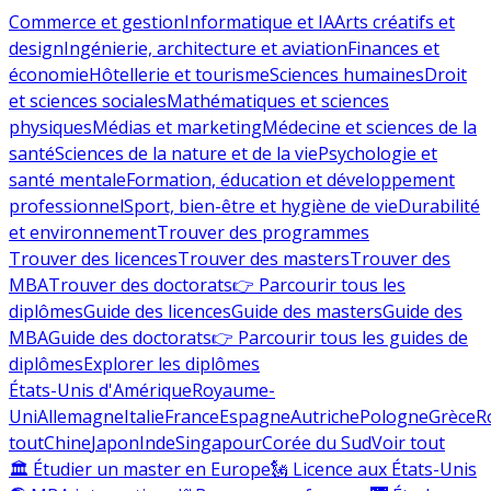
Commerce et gestion
Informatique et IA
Arts créatifs et
design
Ingénierie, architecture et aviation
Finances et
économie
Hôtellerie et tourisme
Sciences humaines
Droit
et sciences sociales
Mathématiques et sciences
physiques
Médias et marketing
Médecine et sciences de la
santé
Sciences de la nature et de la vie
Psychologie et
santé mentale
Formation, éducation et développement
professionnel
Sport, bien-être et hygiène de vie
Durabilité
et environnement
Trouver des programmes
Trouver des licences
Trouver des masters
Trouver des
MBA
Trouver des doctorats
👉 Parcourir tous les
diplômes
Guide des licences
Guide des masters
Guide des
MBA
Guide des doctorats
👉 Parcourir tous les guides de
diplômes
Explorer les diplômes
États-Unis d'Amérique
Royaume-
Uni
Allemagne
Italie
France
Espagne
Autriche
Pologne
Grèce
R
tout
Chine
Japon
Inde
Singapour
Corée du Sud
Voir tout
🏛 Étudier un master en Europe
🗽 Licence aux États-Unis