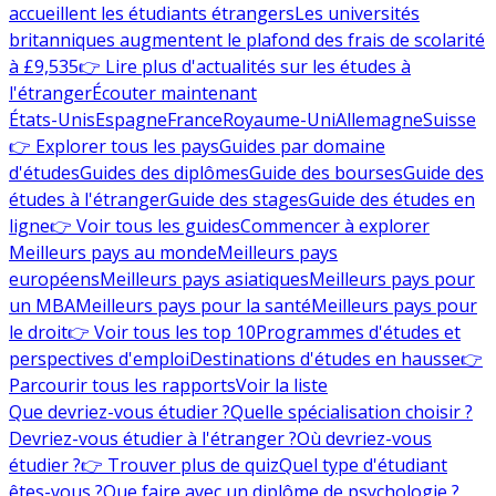
accueillent les étudiants étrangers
Les universités
britanniques augmentent le plafond des frais de scolarité
à £9,535
👉 Lire plus d'actualités sur les études à
l'étranger
Écouter maintenant
États-Unis
Espagne
France
Royaume-Uni
Allemagne
Suisse
👉 Explorer tous les pays
Guides par domaine
d'études
Guides des diplômes
Guide des bourses
Guide des
études à l'étranger
Guide des stages
Guide des études en
ligne
👉 Voir tous les guides
Commencer à explorer
Meilleurs pays au monde
Meilleurs pays
européens
Meilleurs pays asiatiques
Meilleurs pays pour
un MBA
Meilleurs pays pour la santé
Meilleurs pays pour
le droit
👉 Voir tous les top 10
Programmes d'études et
perspectives d'emploi
Destinations d'études en hausse
👉
Parcourir tous les rapports
Voir la liste
Que devriez-vous étudier ?
Quelle spécialisation choisir ?
Devriez-vous étudier à l'étranger ?
Où devriez-vous
étudier ?
👉 Trouver plus de quiz
Quel type d'étudiant
êtes-vous ?
Que faire avec un diplôme de psychologie ?