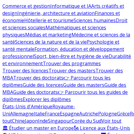
Commerce et gestion
Informatique et IA
Arts créatifs et
design
Ingénierie, architecture et aviation
Finances et
économie
Hôtellerie et tourisme
Sciences humaines
Droit
et sciences sociales
Mathématiques et sciences
physiques
Médias et marketing
Médecine et sciences de la
santé
Sciences de la nature et de la vie
Psychologie et
santé mentale
Formation, éducation et développement
professionnel
Sport, bien-être et hygiène de vie
Durabilité
et environnement
Trouver des programmes
Trouver des licences
Trouver des masters
Trouver des
MBA
Trouver des doctorats
👉 Parcourir tous les
diplômes
Guide des licences
Guide des masters
Guide des
MBA
Guide des doctorats
👉 Parcourir tous les guides de
diplômes
Explorer les diplômes
États-Unis d'Amérique
Royaume-
Uni
Allemagne
Italie
France
Espagne
Autriche
Pologne
Grèce
R
tout
Chine
Japon
Inde
Singapour
Corée du Sud
Voir tout
🏛 Étudier un master en Europe
🗽 Licence aux États-Unis