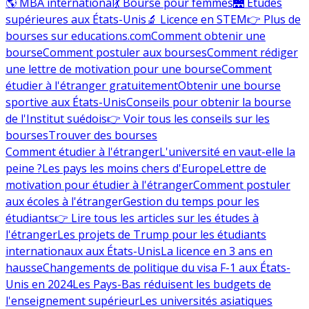
🌎 MBA international
💃 Bourse pour femmes
🌉 Études
supérieures aux États-Unis
🔬 Licence en STEM
👉 Plus de
bourses sur educations.com
Comment obtenir une
bourse
Comment postuler aux bourses
Comment rédiger
une lettre de motivation pour une bourse
Comment
étudier à l'étranger gratuitement
Obtenir une bourse
sportive aux États-Unis
Conseils pour obtenir la bourse
de l'Institut suédois
👉 Voir tous les conseils sur les
bourses
Trouver des bourses
Comment étudier à l'étranger
L'université en vaut-elle la
peine ?
Les pays les moins chers d'Europe
Lettre de
motivation pour étudier à l'étranger
Comment postuler
aux écoles à l'étranger
Gestion du temps pour les
étudiants
👉 Lire tous les articles sur les études à
l'étranger
Les projets de Trump pour les étudiants
internationaux aux États-Unis
La licence en 3 ans en
hausse
Changements de politique du visa F-1 aux États-
Unis en 2024
Les Pays-Bas réduisent les budgets de
l'enseignement supérieur
Les universités asiatiques