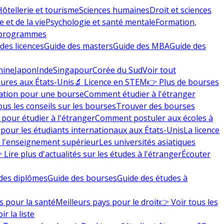
Hôtellerie et tourisme
Sciences humaines
Droit et sciences
 et de la vie
Psychologie et santé mentale
Formation,
 programmes
des licences
Guide des masters
Guide des MBA
Guide des
hine
Japon
Inde
Singapour
Corée du Sud
Voir tout
eures aux États-Unis
🔬 Licence en STEM
👉 Plus de bourses
ation pour une bourse
Comment étudier à l'étranger
ous les conseils sur les bourses
Trouver des bourses
 pour étudier à l'étranger
Comment postuler aux écoles à
pour les étudiants internationaux aux États-Unis
La licence
e l'enseignement supérieur
Les universités asiatiques
 Lire plus d'actualités sur les études à l'étranger
Écouter
des diplômes
Guide des bourses
Guide des études à
s pour la santé
Meilleurs pays pour le droit
👉 Voir tous les
ir la liste