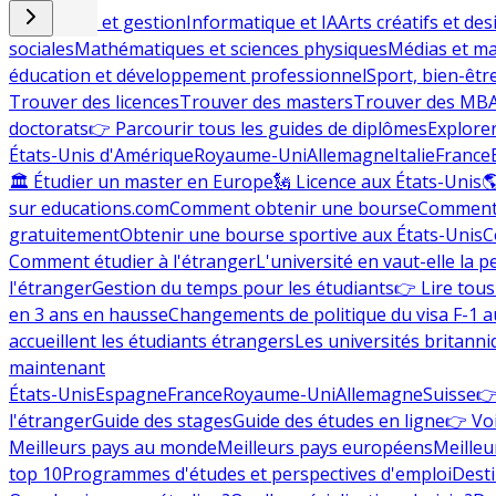
Commerce et gestion
Informatique et IA
Arts créatifs et des
sociales
Mathématiques et sciences physiques
Médias et ma
éducation et développement professionnel
Sport, bien-êtr
Trouver des licences
Trouver des masters
Trouver des MB
doctorats
👉 Parcourir tous les guides de diplômes
Explorer
États-Unis d'Amérique
Royaume-Uni
Allemagne
Italie
France
🏛 Étudier un master en Europe
🗽 Licence aux États-Unis

sur educations.com
Comment obtenir une bourse
Comment 
gratuitement
Obtenir une bourse sportive aux États-Unis
C
Comment étudier à l'étranger
L'université en vaut-elle la p
l'étranger
Gestion du temps pour les étudiants
👉 Lire tous 
en 3 ans en hausse
Changements de politique du visa F-1 a
accueillent les étudiants étrangers
Les universités britanni
maintenant
États-Unis
Espagne
France
Royaume-Uni
Allemagne
Suisse
👉
l'étranger
Guide des stages
Guide des études en ligne
👉 Voi
Meilleurs pays au monde
Meilleurs pays européens
Meilleu
top 10
Programmes d'études et perspectives d'emploi
Desti