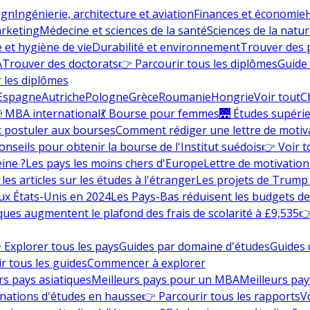
ign
Ingénierie, architecture et aviation
Finances et économie
rketing
Médecine et sciences de la santé
Sciences de la nature
e et hygiène de vie
Durabilité et environnement
Trouver des
A
Trouver des doctorats
👉 Parcourir tous les diplômes
Guide 
 les diplômes
Espagne
Autriche
Pologne
Grèce
Roumanie
Hongrie
Voir tout
C
 MBA international
💃 Bourse pour femmes
🌉 Études supéri
postuler aux bourses
Comment rédiger une lettre de motiv
onseils pour obtenir la bourse de l'Institut suédois
👉 Voir t
eine ?
Les pays les moins chers d'Europe
Lettre de motivation
les articles sur les études à l'étranger
Les projets de Trump 
ux États-Unis en 2024
Les Pays-Bas réduisent les budgets d
ques augmentent le plafond des frais de scolarité à £9,535
👉
 Explorer tous les pays
Guides par domaine d'études
Guides 
r tous les guides
Commencer à explorer
rs pays asiatiques
Meilleurs pays pour un MBA
Meilleurs pay
nations d'études en hausse
👉 Parcourir tous les rapports
Vo