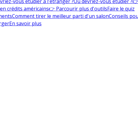
vriez-vous étudier à l'étranger ?
Où devriez-vous étudier ?
👉
en crédits américains
👉 Parcourir plus d'outils
Faire le quiz
ments
Comment tirer le meilleur parti d'un salon
Conseils pou
rger
En savoir plus