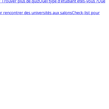
 Trouver plus de quiz
Quel type d'étudiant êtes-vous ?
Que
r rencontrer des universités aux salons
Check-list pour