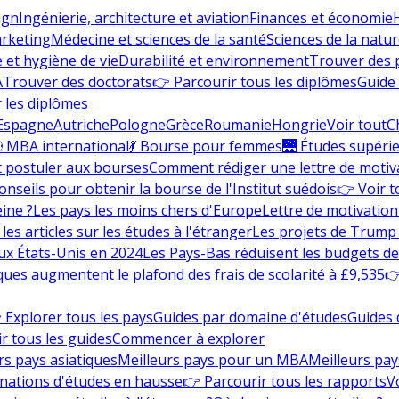
ign
Ingénierie, architecture et aviation
Finances et économie
rketing
Médecine et sciences de la santé
Sciences de la nature
e et hygiène de vie
Durabilité et environnement
Trouver des
A
Trouver des doctorats
👉 Parcourir tous les diplômes
Guide 
 les diplômes
Espagne
Autriche
Pologne
Grèce
Roumanie
Hongrie
Voir tout
C
 MBA international
💃 Bourse pour femmes
🌉 Études supéri
postuler aux bourses
Comment rédiger une lettre de motiv
onseils pour obtenir la bourse de l'Institut suédois
👉 Voir t
eine ?
Les pays les moins chers d'Europe
Lettre de motivation
les articles sur les études à l'étranger
Les projets de Trump 
ux États-Unis en 2024
Les Pays-Bas réduisent les budgets d
ques augmentent le plafond des frais de scolarité à £9,535
👉
 Explorer tous les pays
Guides par domaine d'études
Guides 
r tous les guides
Commencer à explorer
rs pays asiatiques
Meilleurs pays pour un MBA
Meilleurs pay
nations d'études en hausse
👉 Parcourir tous les rapports
Vo