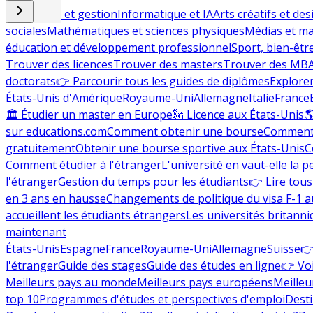
Commerce et gestion
Informatique et IA
Arts créatifs et des
sociales
Mathématiques et sciences physiques
Médias et ma
éducation et développement professionnel
Sport, bien-êtr
Trouver des licences
Trouver des masters
Trouver des MB
doctorats
👉 Parcourir tous les guides de diplômes
Explorer
États-Unis d'Amérique
Royaume-Uni
Allemagne
Italie
France
🏛 Étudier un master en Europe
🗽 Licence aux États-Unis

sur educations.com
Comment obtenir une bourse
Comment 
gratuitement
Obtenir une bourse sportive aux États-Unis
C
Comment étudier à l'étranger
L'université en vaut-elle la p
l'étranger
Gestion du temps pour les étudiants
👉 Lire tous 
en 3 ans en hausse
Changements de politique du visa F-1 a
accueillent les étudiants étrangers
Les universités britanni
maintenant
États-Unis
Espagne
France
Royaume-Uni
Allemagne
Suisse
👉
l'étranger
Guide des stages
Guide des études en ligne
👉 Voi
Meilleurs pays au monde
Meilleurs pays européens
Meilleu
top 10
Programmes d'études et perspectives d'emploi
Desti