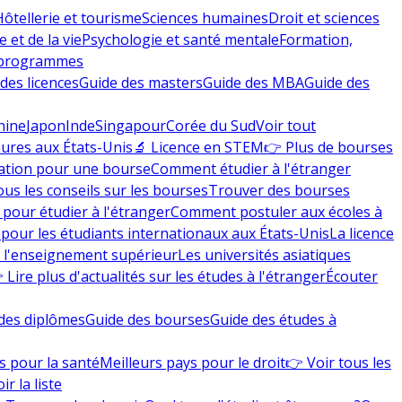
Hôtellerie et tourisme
Sciences humaines
Droit et sciences
 et de la vie
Psychologie et santé mentale
Formation,
 programmes
des licences
Guide des masters
Guide des MBA
Guide des
hine
Japon
Inde
Singapour
Corée du Sud
Voir tout
eures aux États-Unis
🔬 Licence en STEM
👉 Plus de bourses
ation pour une bourse
Comment étudier à l'étranger
ous les conseils sur les bourses
Trouver des bourses
 pour étudier à l'étranger
Comment postuler aux écoles à
pour les étudiants internationaux aux États-Unis
La licence
e l'enseignement supérieur
Les universités asiatiques
 Lire plus d'actualités sur les études à l'étranger
Écouter
des diplômes
Guide des bourses
Guide des études à
s pour la santé
Meilleurs pays pour le droit
👉 Voir tous les
ir la liste