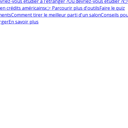
vriez-vous étudier à l'étranger ?
Où devriez-vous étudier ?
👉
en crédits américains
👉 Parcourir plus d'outils
Faire le quiz
ments
Comment tirer le meilleur parti d'un salon
Conseils pou
rger
En savoir plus