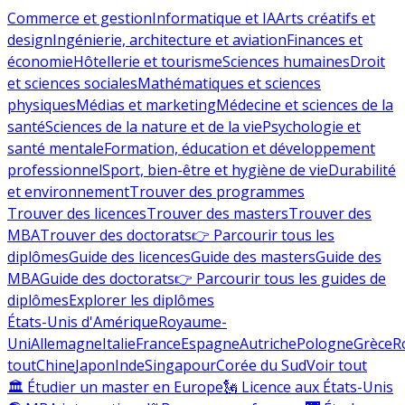
Commerce et gestion
Informatique et IA
Arts créatifs et
design
Ingénierie, architecture et aviation
Finances et
économie
Hôtellerie et tourisme
Sciences humaines
Droit
et sciences sociales
Mathématiques et sciences
physiques
Médias et marketing
Médecine et sciences de la
santé
Sciences de la nature et de la vie
Psychologie et
santé mentale
Formation, éducation et développement
professionnel
Sport, bien-être et hygiène de vie
Durabilité
et environnement
Trouver des programmes
Trouver des licences
Trouver des masters
Trouver des
MBA
Trouver des doctorats
👉 Parcourir tous les
diplômes
Guide des licences
Guide des masters
Guide des
MBA
Guide des doctorats
👉 Parcourir tous les guides de
diplômes
Explorer les diplômes
États-Unis d'Amérique
Royaume-
Uni
Allemagne
Italie
France
Espagne
Autriche
Pologne
Grèce
R
tout
Chine
Japon
Inde
Singapour
Corée du Sud
Voir tout
🏛 Étudier un master en Europe
🗽 Licence aux États-Unis