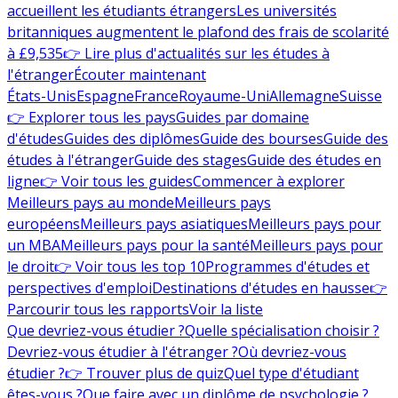
accueillent les étudiants étrangers
Les universités
britanniques augmentent le plafond des frais de scolarité
à £9,535
👉 Lire plus d'actualités sur les études à
l'étranger
Écouter maintenant
États-Unis
Espagne
France
Royaume-Uni
Allemagne
Suisse
👉 Explorer tous les pays
Guides par domaine
d'études
Guides des diplômes
Guide des bourses
Guide des
études à l'étranger
Guide des stages
Guide des études en
ligne
👉 Voir tous les guides
Commencer à explorer
Meilleurs pays au monde
Meilleurs pays
européens
Meilleurs pays asiatiques
Meilleurs pays pour
un MBA
Meilleurs pays pour la santé
Meilleurs pays pour
le droit
👉 Voir tous les top 10
Programmes d'études et
perspectives d'emploi
Destinations d'études en hausse
👉
Parcourir tous les rapports
Voir la liste
Que devriez-vous étudier ?
Quelle spécialisation choisir ?
Devriez-vous étudier à l'étranger ?
Où devriez-vous
étudier ?
👉 Trouver plus de quiz
Quel type d'étudiant
êtes-vous ?
Que faire avec un diplôme de psychologie ?