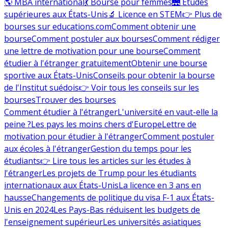
🌎 MBA international
💃 Bourse pour femmes
🌉 Études
supérieures aux États-Unis
🔬 Licence en STEM
👉 Plus de
bourses sur educations.com
Comment obtenir une
bourse
Comment postuler aux bourses
Comment rédiger
une lettre de motivation pour une bourse
Comment
étudier à l'étranger gratuitement
Obtenir une bourse
sportive aux États-Unis
Conseils pour obtenir la bourse
de l'Institut suédois
👉 Voir tous les conseils sur les
bourses
Trouver des bourses
Comment étudier à l'étranger
L'université en vaut-elle la
peine ?
Les pays les moins chers d'Europe
Lettre de
motivation pour étudier à l'étranger
Comment postuler
aux écoles à l'étranger
Gestion du temps pour les
étudiants
👉 Lire tous les articles sur les études à
l'étranger
Les projets de Trump pour les étudiants
internationaux aux États-Unis
La licence en 3 ans en
hausse
Changements de politique du visa F-1 aux États-
Unis en 2024
Les Pays-Bas réduisent les budgets de
l'enseignement supérieur
Les universités asiatiques