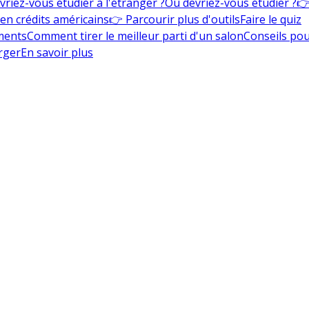
vriez-vous étudier à l'étranger ?
Où devriez-vous étudier ?
👉
en crédits américains
👉 Parcourir plus d'outils
Faire le quiz
ments
Comment tirer le meilleur parti d'un salon
Conseils pou
rger
En savoir plus