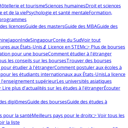
Hôtellerie et tourisme
Sciences humaines
Droit et sciences
 et de la vie
Psychologie et santé mentale
Formation,
 programmes
des licences
Guide des masters
Guide des MBA
Guide des
hine
Japon
Inde
Singapour
Corée du Sud
Voir tout
eures aux États-Unis
🔬 Licence en STEM
👉 Plus de bourses
ation pour une bourse
Comment étudier à l'étranger
ous les conseils sur les bourses
Trouver des bourses
 pour étudier à l'étranger
Comment postuler aux écoles à
pour les étudiants internationaux aux États-Unis
La licence
e l'enseignement supérieur
Les universités asiatiques
 Lire plus d'actualités sur les études à l'étranger
Écouter
des diplômes
Guide des bourses
Guide des études à
s pour la santé
Meilleurs pays pour le droit
👉 Voir tous les
ir la liste