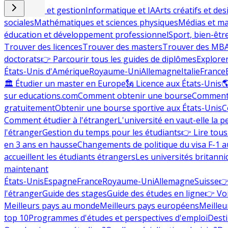
Commerce et gestion
Informatique et IA
Arts créatifs et des
sociales
Mathématiques et sciences physiques
Médias et ma
éducation et développement professionnel
Sport, bien-êtr
Trouver des licences
Trouver des masters
Trouver des MB
doctorats
👉 Parcourir tous les guides de diplômes
Explorer
États-Unis d'Amérique
Royaume-Uni
Allemagne
Italie
France
🏛 Étudier un master en Europe
🗽 Licence aux États-Unis

sur educations.com
Comment obtenir une bourse
Comment 
gratuitement
Obtenir une bourse sportive aux États-Unis
C
Comment étudier à l'étranger
L'université en vaut-elle la p
l'étranger
Gestion du temps pour les étudiants
👉 Lire tous 
en 3 ans en hausse
Changements de politique du visa F-1 a
accueillent les étudiants étrangers
Les universités britanni
maintenant
États-Unis
Espagne
France
Royaume-Uni
Allemagne
Suisse
👉
l'étranger
Guide des stages
Guide des études en ligne
👉 Voi
Meilleurs pays au monde
Meilleurs pays européens
Meilleu
top 10
Programmes d'études et perspectives d'emploi
Desti