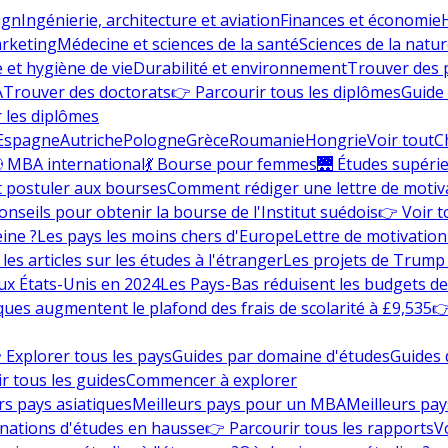
ign
Ingénierie, architecture et aviation
Finances et économie
rketing
Médecine et sciences de la santé
Sciences de la nature
e et hygiène de vie
Durabilité et environnement
Trouver des
A
Trouver des doctorats
👉 Parcourir tous les diplômes
Guide 
 les diplômes
Espagne
Autriche
Pologne
Grèce
Roumanie
Hongrie
Voir tout
C
 MBA international
💃 Bourse pour femmes
🌉 Études supéri
postuler aux bourses
Comment rédiger une lettre de motiv
onseils pour obtenir la bourse de l'Institut suédois
👉 Voir t
eine ?
Les pays les moins chers d'Europe
Lettre de motivation
les articles sur les études à l'étranger
Les projets de Trump 
ux États-Unis en 2024
Les Pays-Bas réduisent les budgets d
ques augmentent le plafond des frais de scolarité à £9,535
👉
 Explorer tous les pays
Guides par domaine d'études
Guides 
r tous les guides
Commencer à explorer
rs pays asiatiques
Meilleurs pays pour un MBA
Meilleurs pay
nations d'études en hausse
👉 Parcourir tous les rapports
Vo