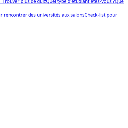
 Trouver plus de quiz
Quel type d'étudiant êtes-vous ?
Que
r rencontrer des universités aux salons
Check-list pour