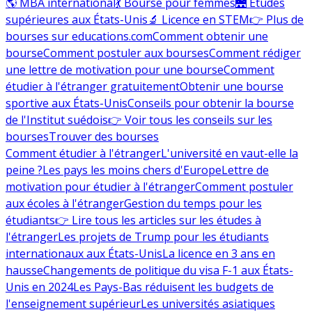
🌎 MBA international
💃 Bourse pour femmes
🌉 Études
supérieures aux États-Unis
🔬 Licence en STEM
👉 Plus de
bourses sur educations.com
Comment obtenir une
bourse
Comment postuler aux bourses
Comment rédiger
une lettre de motivation pour une bourse
Comment
étudier à l'étranger gratuitement
Obtenir une bourse
sportive aux États-Unis
Conseils pour obtenir la bourse
de l'Institut suédois
👉 Voir tous les conseils sur les
bourses
Trouver des bourses
Comment étudier à l'étranger
L'université en vaut-elle la
peine ?
Les pays les moins chers d'Europe
Lettre de
motivation pour étudier à l'étranger
Comment postuler
aux écoles à l'étranger
Gestion du temps pour les
étudiants
👉 Lire tous les articles sur les études à
l'étranger
Les projets de Trump pour les étudiants
internationaux aux États-Unis
La licence en 3 ans en
hausse
Changements de politique du visa F-1 aux États-
Unis en 2024
Les Pays-Bas réduisent les budgets de
l'enseignement supérieur
Les universités asiatiques