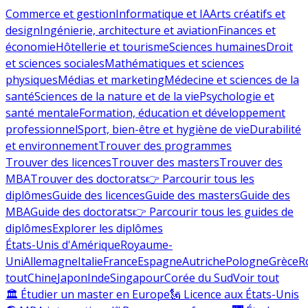
Commerce et gestion
Informatique et IA
Arts créatifs et
design
Ingénierie, architecture et aviation
Finances et
économie
Hôtellerie et tourisme
Sciences humaines
Droit
et sciences sociales
Mathématiques et sciences
physiques
Médias et marketing
Médecine et sciences de la
santé
Sciences de la nature et de la vie
Psychologie et
santé mentale
Formation, éducation et développement
professionnel
Sport, bien-être et hygiène de vie
Durabilité
et environnement
Trouver des programmes
Trouver des licences
Trouver des masters
Trouver des
MBA
Trouver des doctorats
👉 Parcourir tous les
diplômes
Guide des licences
Guide des masters
Guide des
MBA
Guide des doctorats
👉 Parcourir tous les guides de
diplômes
Explorer les diplômes
États-Unis d'Amérique
Royaume-
Uni
Allemagne
Italie
France
Espagne
Autriche
Pologne
Grèce
R
tout
Chine
Japon
Inde
Singapour
Corée du Sud
Voir tout
🏛 Étudier un master en Europe
🗽 Licence aux États-Unis