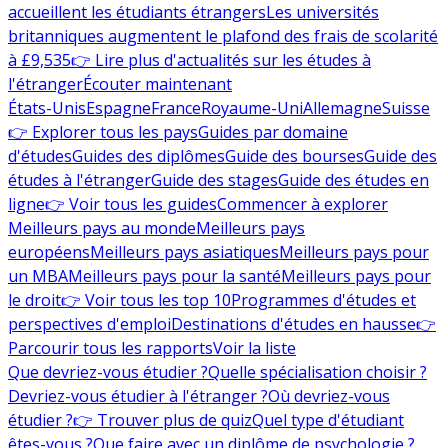
accueillent les étudiants étrangers
Les universités
britanniques augmentent le plafond des frais de scolarité
à £9,535
👉 Lire plus d'actualités sur les études à
l'étranger
Écouter maintenant
États-Unis
Espagne
France
Royaume-Uni
Allemagne
Suisse
👉 Explorer tous les pays
Guides par domaine
d'études
Guides des diplômes
Guide des bourses
Guide des
études à l'étranger
Guide des stages
Guide des études en
ligne
👉 Voir tous les guides
Commencer à explorer
Meilleurs pays au monde
Meilleurs pays
européens
Meilleurs pays asiatiques
Meilleurs pays pour
un MBA
Meilleurs pays pour la santé
Meilleurs pays pour
le droit
👉 Voir tous les top 10
Programmes d'études et
perspectives d'emploi
Destinations d'études en hausse
👉
Parcourir tous les rapports
Voir la liste
Que devriez-vous étudier ?
Quelle spécialisation choisir ?
Devriez-vous étudier à l'étranger ?
Où devriez-vous
étudier ?
👉 Trouver plus de quiz
Quel type d'étudiant
êtes-vous ?
Que faire avec un diplôme de psychologie ?