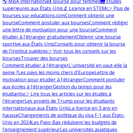
🌎 MBA international
💃 Bourse pour femmes
🌉 Études
supérieures aux États-Unis
🔬 Licence en STEM
👉 Plus de
bourses sur educations.com
Comment obtenir une
bourse
Comment postuler aux bourses
Comment rédiger
une lettre de motivation pour une bourse
Comment
étudier à l'étranger gratuitement
Obtenir une bourse
sportive aux États-Unis
Conseils pour obtenir la bourse
de l'Institut suédois
👉 Voir tous les conseils sur les
bourses
Trouver des bourses
Comment étudier à l'étranger
L'université en vaut-elle la
peine ?
Les pays les moins chers d'Europe
Lettre de
motivation pour étudier à l'étranger
Comment postuler
aux écoles à l'étranger
Gestion du temps pour les
étudiants
👉 Lire tous les articles sur les études à
l'étranger
Les projets de Trump pour les étudiants
internationaux aux États-Unis
La licence en 3 ans en
hausse
Changements de politique du visa F-1 aux États-
Unis en 2024
Les Pays-Bas réduisent les budgets de
l'enseignement supérieur
Les universités asiatiques