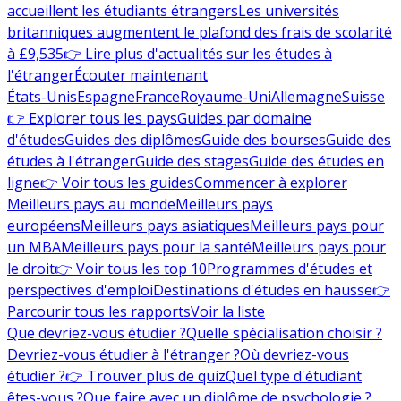
accueillent les étudiants étrangers
Les universités
britanniques augmentent le plafond des frais de scolarité
à £9,535
👉 Lire plus d'actualités sur les études à
l'étranger
Écouter maintenant
États-Unis
Espagne
France
Royaume-Uni
Allemagne
Suisse
👉 Explorer tous les pays
Guides par domaine
d'études
Guides des diplômes
Guide des bourses
Guide des
études à l'étranger
Guide des stages
Guide des études en
ligne
👉 Voir tous les guides
Commencer à explorer
Meilleurs pays au monde
Meilleurs pays
européens
Meilleurs pays asiatiques
Meilleurs pays pour
un MBA
Meilleurs pays pour la santé
Meilleurs pays pour
le droit
👉 Voir tous les top 10
Programmes d'études et
perspectives d'emploi
Destinations d'études en hausse
👉
Parcourir tous les rapports
Voir la liste
Que devriez-vous étudier ?
Quelle spécialisation choisir ?
Devriez-vous étudier à l'étranger ?
Où devriez-vous
étudier ?
👉 Trouver plus de quiz
Quel type d'étudiant
êtes-vous ?
Que faire avec un diplôme de psychologie ?