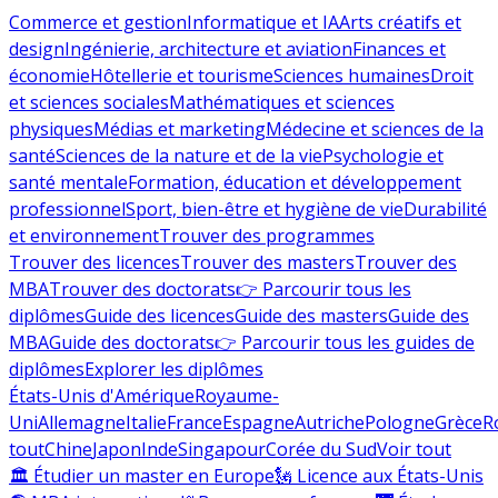
Commerce et gestion
Informatique et IA
Arts créatifs et
design
Ingénierie, architecture et aviation
Finances et
économie
Hôtellerie et tourisme
Sciences humaines
Droit
et sciences sociales
Mathématiques et sciences
physiques
Médias et marketing
Médecine et sciences de la
santé
Sciences de la nature et de la vie
Psychologie et
santé mentale
Formation, éducation et développement
professionnel
Sport, bien-être et hygiène de vie
Durabilité
et environnement
Trouver des programmes
Trouver des licences
Trouver des masters
Trouver des
MBA
Trouver des doctorats
👉 Parcourir tous les
diplômes
Guide des licences
Guide des masters
Guide des
MBA
Guide des doctorats
👉 Parcourir tous les guides de
diplômes
Explorer les diplômes
États-Unis d'Amérique
Royaume-
Uni
Allemagne
Italie
France
Espagne
Autriche
Pologne
Grèce
R
tout
Chine
Japon
Inde
Singapour
Corée du Sud
Voir tout
🏛 Étudier un master en Europe
🗽 Licence aux États-Unis