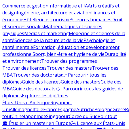
Commerce et gestion
Informatique et IA
Arts créatifs et
design
Ingénierie, architecture et aviation
Finances et
économie
Hôtellerie et tourisme
Sciences humaines
Droit
et sciences sociales
Mathématiques et sciences
physiques
Médias et marketing
Médecine et sciences de la
santé
Sciences de la nature et de la vie
Psychologie et
santé mentale
Formation, éducation et développement
professionnel
Sport, bien-être et hygiène de vie
Durabilité
et environnement
Trouver des programmes
Trouver des licences
Trouver des masters
Trouver des
MBA
Trouver des doctorats
👉 Parcourir tous les
diplômes
Guide des licences
Guide des masters
Guide des
MBA
Guide des doctorats
👉 Parcourir tous les guides de
diplômes
Explorer les diplômes
États-Unis d'Amérique
Royaume-
Uni
Allemagne
Italie
France
Espagne
Autriche
Pologne
Grèce
R
tout
Chine
Japon
Inde
Singapour
Corée du Sud
Voir tout
🏛 Étudier un master en Europe
🗽 Licence aux États-Unis