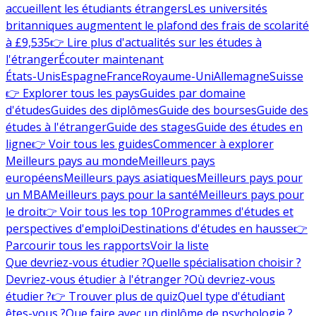
accueillent les étudiants étrangers
Les universités
britanniques augmentent le plafond des frais de scolarité
à £9,535
👉 Lire plus d'actualités sur les études à
l'étranger
Écouter maintenant
États-Unis
Espagne
France
Royaume-Uni
Allemagne
Suisse
👉 Explorer tous les pays
Guides par domaine
d'études
Guides des diplômes
Guide des bourses
Guide des
études à l'étranger
Guide des stages
Guide des études en
ligne
👉 Voir tous les guides
Commencer à explorer
Meilleurs pays au monde
Meilleurs pays
européens
Meilleurs pays asiatiques
Meilleurs pays pour
un MBA
Meilleurs pays pour la santé
Meilleurs pays pour
le droit
👉 Voir tous les top 10
Programmes d'études et
perspectives d'emploi
Destinations d'études en hausse
👉
Parcourir tous les rapports
Voir la liste
Que devriez-vous étudier ?
Quelle spécialisation choisir ?
Devriez-vous étudier à l'étranger ?
Où devriez-vous
étudier ?
👉 Trouver plus de quiz
Quel type d'étudiant
êtes-vous ?
Que faire avec un diplôme de psychologie ?