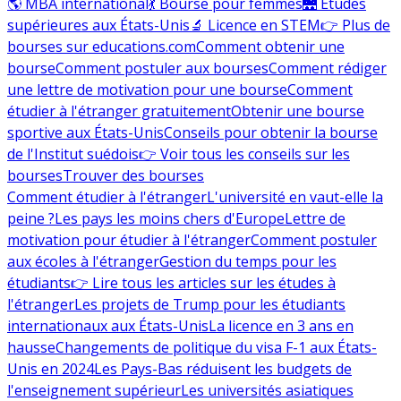
🌎 MBA international
💃 Bourse pour femmes
🌉 Études
supérieures aux États-Unis
🔬 Licence en STEM
👉 Plus de
bourses sur educations.com
Comment obtenir une
bourse
Comment postuler aux bourses
Comment rédiger
une lettre de motivation pour une bourse
Comment
étudier à l'étranger gratuitement
Obtenir une bourse
sportive aux États-Unis
Conseils pour obtenir la bourse
de l'Institut suédois
👉 Voir tous les conseils sur les
bourses
Trouver des bourses
Comment étudier à l'étranger
L'université en vaut-elle la
peine ?
Les pays les moins chers d'Europe
Lettre de
motivation pour étudier à l'étranger
Comment postuler
aux écoles à l'étranger
Gestion du temps pour les
étudiants
👉 Lire tous les articles sur les études à
l'étranger
Les projets de Trump pour les étudiants
internationaux aux États-Unis
La licence en 3 ans en
hausse
Changements de politique du visa F-1 aux États-
Unis en 2024
Les Pays-Bas réduisent les budgets de
l'enseignement supérieur
Les universités asiatiques