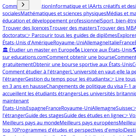
Commerce et gestion
Informatique et IA
Arts créatifs et des
sociales
Mathématiques et sciences physiques
Médias et ma
éducation et développement professionnel
Sport, bien-êtr
Trouver des licences
Trouver des masters
Trouver des MB
doctorats
👉 Parcourir tous les guides de diplômes
Explorer
États-Unis d'Amérique
Royaume-Uni
Allemagne
Italie
France
🏛 Étudier un master en Europe
🗽 Licence aux États-Unis

sur educations.com
Comment obtenir une bourse
Comment 
gratuitement
Obtenir une bourse sportive aux États-Unis
C
Comment étudier à l'étranger
L'université en vaut-elle la p
l'étranger
Gestion du temps pour les étudiants
👉 Lire tous 
en 3 ans en hausse
Changements de politique du visa F-1 a
accueillent les étudiants étrangers
Les universités britanni
maintenant
États-Unis
Espagne
France
Royaume-Uni
Allemagne
Suisse
👉
l'étranger
Guide des stages
Guide des études en ligne
👉 Voi
Meilleurs pays au monde
Meilleurs pays européens
Meilleu
top 10
Programmes d'études et perspectives d'emploi
Desti