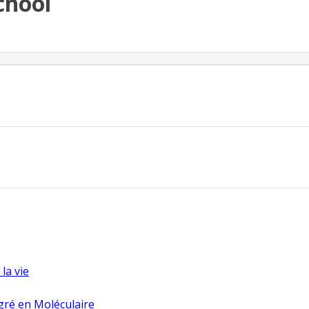
chool
la vie
gré en Moléculaire