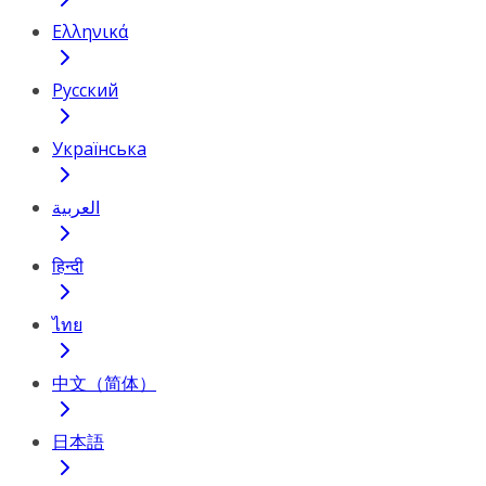
Ελληνικά
Русский
Українська
العربية
हिन्दी
ไทย
中文（简体）
日本語