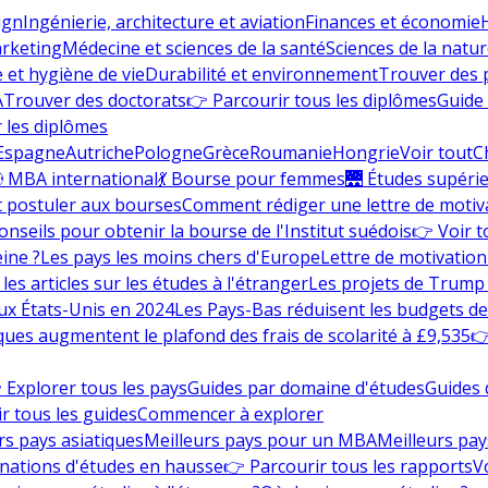
ign
Ingénierie, architecture et aviation
Finances et économie
rketing
Médecine et sciences de la santé
Sciences de la nature
e et hygiène de vie
Durabilité et environnement
Trouver des
A
Trouver des doctorats
👉 Parcourir tous les diplômes
Guide 
 les diplômes
Espagne
Autriche
Pologne
Grèce
Roumanie
Hongrie
Voir tout
C
 MBA international
💃 Bourse pour femmes
🌉 Études supéri
postuler aux bourses
Comment rédiger une lettre de motiv
onseils pour obtenir la bourse de l'Institut suédois
👉 Voir t
eine ?
Les pays les moins chers d'Europe
Lettre de motivation
les articles sur les études à l'étranger
Les projets de Trump 
ux États-Unis en 2024
Les Pays-Bas réduisent les budgets d
ques augmentent le plafond des frais de scolarité à £9,535
👉
 Explorer tous les pays
Guides par domaine d'études
Guides 
r tous les guides
Commencer à explorer
rs pays asiatiques
Meilleurs pays pour un MBA
Meilleurs pay
nations d'études en hausse
👉 Parcourir tous les rapports
Vo