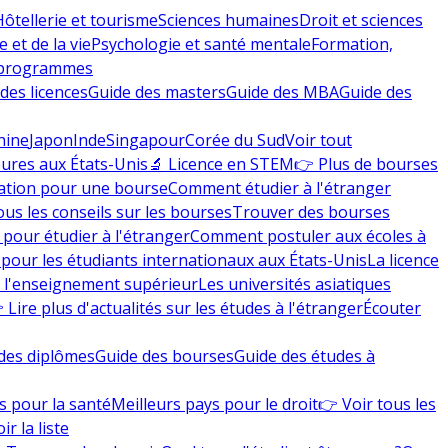
Hôtellerie et tourisme
Sciences humaines
Droit et sciences
 et de la vie
Psychologie et santé mentale
Formation,
 programmes
des licences
Guide des masters
Guide des MBA
Guide des
hine
Japon
Inde
Singapour
Corée du Sud
Voir tout
eures aux États-Unis
🔬 Licence en STEM
👉 Plus de bourses
ation pour une bourse
Comment étudier à l'étranger
ous les conseils sur les bourses
Trouver des bourses
 pour étudier à l'étranger
Comment postuler aux écoles à
pour les étudiants internationaux aux États-Unis
La licence
e l'enseignement supérieur
Les universités asiatiques
 Lire plus d'actualités sur les études à l'étranger
Écouter
des diplômes
Guide des bourses
Guide des études à
s pour la santé
Meilleurs pays pour le droit
👉 Voir tous les
ir la liste