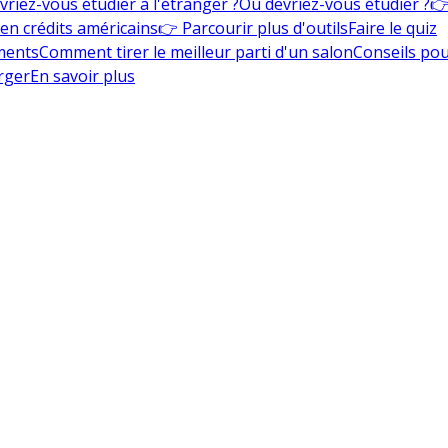
vriez-vous étudier à l'étranger ?
Où devriez-vous étudier ?
👉
en crédits américains
👉 Parcourir plus d'outils
Faire le quiz
ments
Comment tirer le meilleur parti d'un salon
Conseils pou
rger
En savoir plus