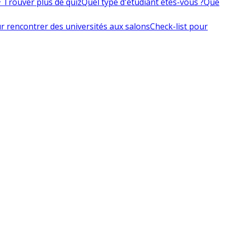
 Trouver plus de quiz
Quel type d'étudiant êtes-vous ?
Que
r rencontrer des universités aux salons
Check-list pour