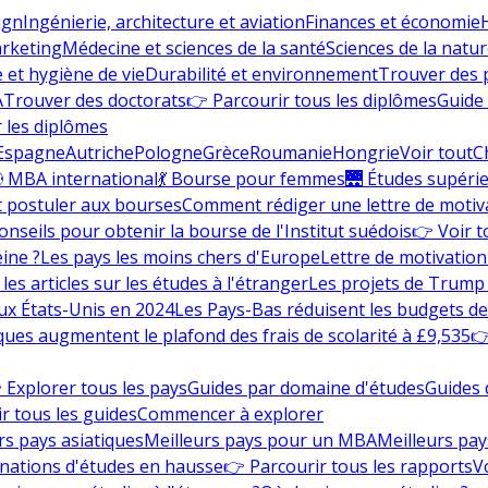
ign
Ingénierie, architecture et aviation
Finances et économie
rketing
Médecine et sciences de la santé
Sciences de la nature
e et hygiène de vie
Durabilité et environnement
Trouver des
A
Trouver des doctorats
👉 Parcourir tous les diplômes
Guide 
 les diplômes
Espagne
Autriche
Pologne
Grèce
Roumanie
Hongrie
Voir tout
C
 MBA international
💃 Bourse pour femmes
🌉 Études supéri
postuler aux bourses
Comment rédiger une lettre de motiv
onseils pour obtenir la bourse de l'Institut suédois
👉 Voir t
eine ?
Les pays les moins chers d'Europe
Lettre de motivation
les articles sur les études à l'étranger
Les projets de Trump 
ux États-Unis en 2024
Les Pays-Bas réduisent les budgets d
ques augmentent le plafond des frais de scolarité à £9,535
👉
 Explorer tous les pays
Guides par domaine d'études
Guides 
r tous les guides
Commencer à explorer
rs pays asiatiques
Meilleurs pays pour un MBA
Meilleurs pay
nations d'études en hausse
👉 Parcourir tous les rapports
Vo