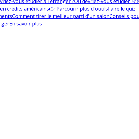
vriez-vous étudier à l'étranger ?
Où devriez-vous étudier ?
👉
en crédits américains
👉 Parcourir plus d'outils
Faire le quiz
ments
Comment tirer le meilleur parti d'un salon
Conseils pou
rger
En savoir plus