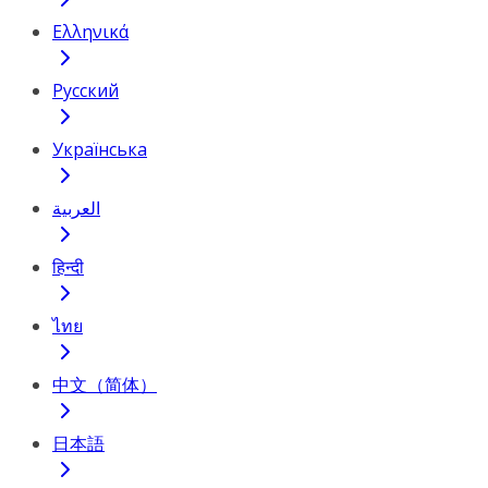
Ελληνικά
Русский
Українська
العربية
हिन्दी
ไทย
中文（简体）
日本語