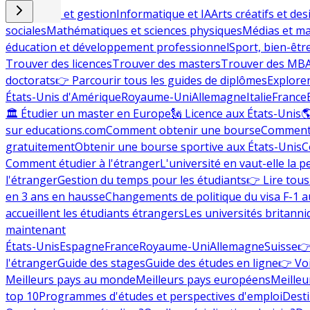
Commerce et gestion
Informatique et IA
Arts créatifs et des
sociales
Mathématiques et sciences physiques
Médias et ma
éducation et développement professionnel
Sport, bien-êtr
Trouver des licences
Trouver des masters
Trouver des MB
doctorats
👉 Parcourir tous les guides de diplômes
Explorer
États-Unis d'Amérique
Royaume-Uni
Allemagne
Italie
France
🏛 Étudier un master en Europe
🗽 Licence aux États-Unis

sur educations.com
Comment obtenir une bourse
Comment 
gratuitement
Obtenir une bourse sportive aux États-Unis
C
Comment étudier à l'étranger
L'université en vaut-elle la p
l'étranger
Gestion du temps pour les étudiants
👉 Lire tous 
en 3 ans en hausse
Changements de politique du visa F-1 a
accueillent les étudiants étrangers
Les universités britanni
maintenant
États-Unis
Espagne
France
Royaume-Uni
Allemagne
Suisse
👉
l'étranger
Guide des stages
Guide des études en ligne
👉 Voi
Meilleurs pays au monde
Meilleurs pays européens
Meilleu
top 10
Programmes d'études et perspectives d'emploi
Desti