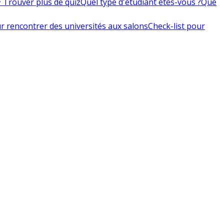
 Trouver plus de quiz
Quel type d'étudiant êtes-vous ?
Que
r rencontrer des universités aux salons
Check-list pour