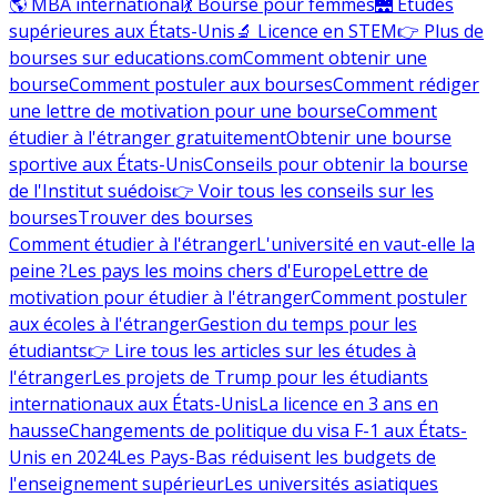
🌎 MBA international
💃 Bourse pour femmes
🌉 Études
supérieures aux États-Unis
🔬 Licence en STEM
👉 Plus de
bourses sur educations.com
Comment obtenir une
bourse
Comment postuler aux bourses
Comment rédiger
une lettre de motivation pour une bourse
Comment
étudier à l'étranger gratuitement
Obtenir une bourse
sportive aux États-Unis
Conseils pour obtenir la bourse
de l'Institut suédois
👉 Voir tous les conseils sur les
bourses
Trouver des bourses
Comment étudier à l'étranger
L'université en vaut-elle la
peine ?
Les pays les moins chers d'Europe
Lettre de
motivation pour étudier à l'étranger
Comment postuler
aux écoles à l'étranger
Gestion du temps pour les
étudiants
👉 Lire tous les articles sur les études à
l'étranger
Les projets de Trump pour les étudiants
internationaux aux États-Unis
La licence en 3 ans en
hausse
Changements de politique du visa F-1 aux États-
Unis en 2024
Les Pays-Bas réduisent les budgets de
l'enseignement supérieur
Les universités asiatiques