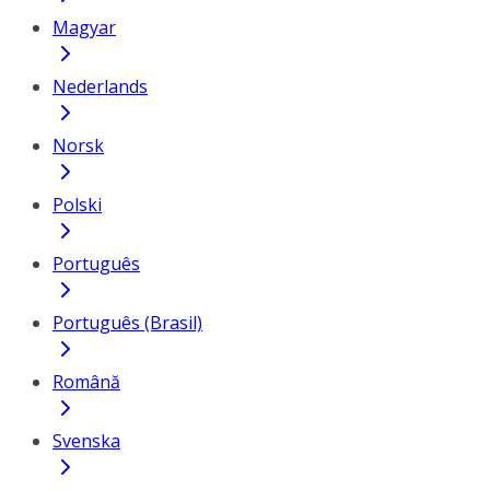
Magyar
Nederlands
Norsk
Polski
Português
Português (Brasil)
Română
Svenska