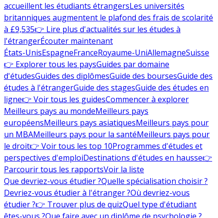
accueillent les étudiants étrangers
Les universités
britanniques augmentent le plafond des frais de scolarité
à £9,535
👉 Lire plus d'actualités sur les études à
l'étranger
Écouter maintenant
États-Unis
Espagne
France
Royaume-Uni
Allemagne
Suisse
👉 Explorer tous les pays
Guides par domaine
d'études
Guides des diplômes
Guide des bourses
Guide des
études à l'étranger
Guide des stages
Guide des études en
ligne
👉 Voir tous les guides
Commencer à explorer
Meilleurs pays au monde
Meilleurs pays
européens
Meilleurs pays asiatiques
Meilleurs pays pour
un MBA
Meilleurs pays pour la santé
Meilleurs pays pour
le droit
👉 Voir tous les top 10
Programmes d'études et
perspectives d'emploi
Destinations d'études en hausse
👉
Parcourir tous les rapports
Voir la liste
Que devriez-vous étudier ?
Quelle spécialisation choisir ?
Devriez-vous étudier à l'étranger ?
Où devriez-vous
étudier ?
👉 Trouver plus de quiz
Quel type d'étudiant
êtes-vous ?
Que faire avec un diplôme de psychologie ?