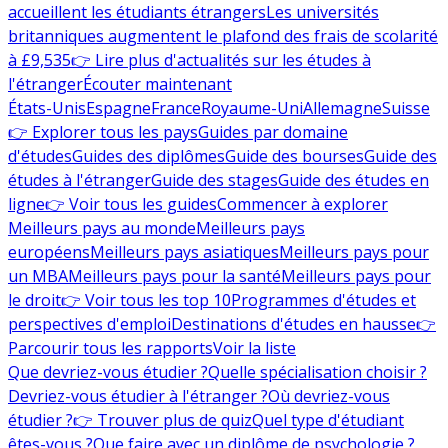
accueillent les étudiants étrangers
Les universités
britanniques augmentent le plafond des frais de scolarité
à £9,535
👉 Lire plus d'actualités sur les études à
l'étranger
Écouter maintenant
États-Unis
Espagne
France
Royaume-Uni
Allemagne
Suisse
👉 Explorer tous les pays
Guides par domaine
d'études
Guides des diplômes
Guide des bourses
Guide des
études à l'étranger
Guide des stages
Guide des études en
ligne
👉 Voir tous les guides
Commencer à explorer
Meilleurs pays au monde
Meilleurs pays
européens
Meilleurs pays asiatiques
Meilleurs pays pour
un MBA
Meilleurs pays pour la santé
Meilleurs pays pour
le droit
👉 Voir tous les top 10
Programmes d'études et
perspectives d'emploi
Destinations d'études en hausse
👉
Parcourir tous les rapports
Voir la liste
Que devriez-vous étudier ?
Quelle spécialisation choisir ?
Devriez-vous étudier à l'étranger ?
Où devriez-vous
étudier ?
👉 Trouver plus de quiz
Quel type d'étudiant
êtes-vous ?
Que faire avec un diplôme de psychologie ?