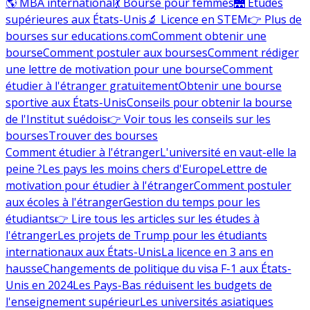
🌎 MBA international
💃 Bourse pour femmes
🌉 Études
supérieures aux États-Unis
🔬 Licence en STEM
👉 Plus de
bourses sur educations.com
Comment obtenir une
bourse
Comment postuler aux bourses
Comment rédiger
une lettre de motivation pour une bourse
Comment
étudier à l'étranger gratuitement
Obtenir une bourse
sportive aux États-Unis
Conseils pour obtenir la bourse
de l'Institut suédois
👉 Voir tous les conseils sur les
bourses
Trouver des bourses
Comment étudier à l'étranger
L'université en vaut-elle la
peine ?
Les pays les moins chers d'Europe
Lettre de
motivation pour étudier à l'étranger
Comment postuler
aux écoles à l'étranger
Gestion du temps pour les
étudiants
👉 Lire tous les articles sur les études à
l'étranger
Les projets de Trump pour les étudiants
internationaux aux États-Unis
La licence en 3 ans en
hausse
Changements de politique du visa F-1 aux États-
Unis en 2024
Les Pays-Bas réduisent les budgets de
l'enseignement supérieur
Les universités asiatiques