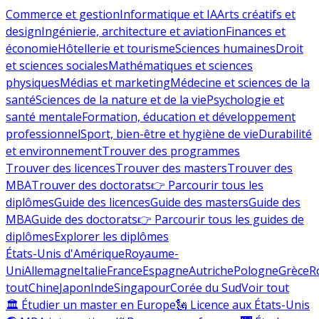
Commerce et gestion
Informatique et IA
Arts créatifs et
design
Ingénierie, architecture et aviation
Finances et
économie
Hôtellerie et tourisme
Sciences humaines
Droit
et sciences sociales
Mathématiques et sciences
physiques
Médias et marketing
Médecine et sciences de la
santé
Sciences de la nature et de la vie
Psychologie et
santé mentale
Formation, éducation et développement
professionnel
Sport, bien-être et hygiène de vie
Durabilité
et environnement
Trouver des programmes
Trouver des licences
Trouver des masters
Trouver des
MBA
Trouver des doctorats
👉 Parcourir tous les
diplômes
Guide des licences
Guide des masters
Guide des
MBA
Guide des doctorats
👉 Parcourir tous les guides de
diplômes
Explorer les diplômes
États-Unis d'Amérique
Royaume-
Uni
Allemagne
Italie
France
Espagne
Autriche
Pologne
Grèce
R
tout
Chine
Japon
Inde
Singapour
Corée du Sud
Voir tout
🏛 Étudier un master en Europe
🗽 Licence aux États-Unis