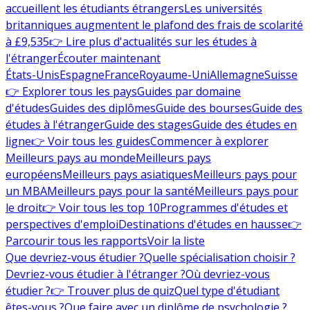
accueillent les étudiants étrangers
Les universités
britanniques augmentent le plafond des frais de scolarité
à £9,535
👉 Lire plus d'actualités sur les études à
l'étranger
Écouter maintenant
États-Unis
Espagne
France
Royaume-Uni
Allemagne
Suisse
👉 Explorer tous les pays
Guides par domaine
d'études
Guides des diplômes
Guide des bourses
Guide des
études à l'étranger
Guide des stages
Guide des études en
ligne
👉 Voir tous les guides
Commencer à explorer
Meilleurs pays au monde
Meilleurs pays
européens
Meilleurs pays asiatiques
Meilleurs pays pour
un MBA
Meilleurs pays pour la santé
Meilleurs pays pour
le droit
👉 Voir tous les top 10
Programmes d'études et
perspectives d'emploi
Destinations d'études en hausse
👉
Parcourir tous les rapports
Voir la liste
Que devriez-vous étudier ?
Quelle spécialisation choisir ?
Devriez-vous étudier à l'étranger ?
Où devriez-vous
étudier ?
👉 Trouver plus de quiz
Quel type d'étudiant
êtes-vous ?
Que faire avec un diplôme de psychologie ?