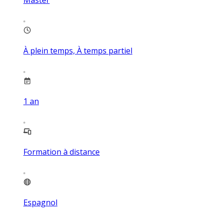
À plein temps, À temps partiel
1
an
Formation à distance
Espagnol