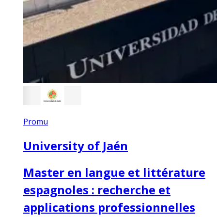
Promu
University of Jaén
Master en langue et littérature
espagnoles : recherche et
applications professionnelles