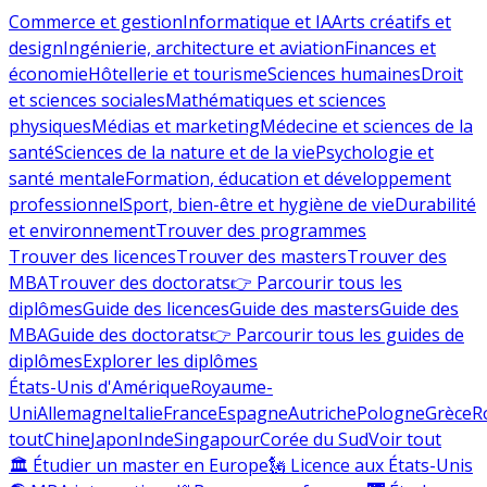
Commerce et gestion
Informatique et IA
Arts créatifs et
design
Ingénierie, architecture et aviation
Finances et
économie
Hôtellerie et tourisme
Sciences humaines
Droit
et sciences sociales
Mathématiques et sciences
physiques
Médias et marketing
Médecine et sciences de la
santé
Sciences de la nature et de la vie
Psychologie et
santé mentale
Formation, éducation et développement
professionnel
Sport, bien-être et hygiène de vie
Durabilité
et environnement
Trouver des programmes
Trouver des licences
Trouver des masters
Trouver des
MBA
Trouver des doctorats
👉 Parcourir tous les
diplômes
Guide des licences
Guide des masters
Guide des
MBA
Guide des doctorats
👉 Parcourir tous les guides de
diplômes
Explorer les diplômes
États-Unis d'Amérique
Royaume-
Uni
Allemagne
Italie
France
Espagne
Autriche
Pologne
Grèce
R
tout
Chine
Japon
Inde
Singapour
Corée du Sud
Voir tout
🏛 Étudier un master en Europe
🗽 Licence aux États-Unis