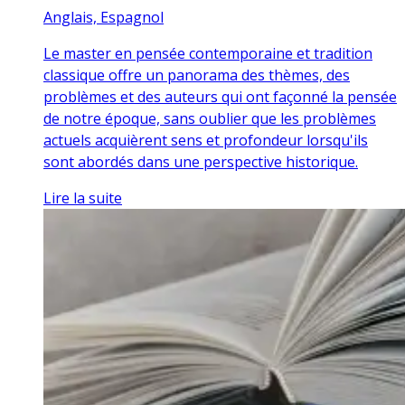
Anglais, Espagnol
Le master en pensée contemporaine et tradition
classique offre un panorama des thèmes, des
problèmes et des auteurs qui ont façonné la pensée
de notre époque, sans oublier que les problèmes
actuels acquièrent sens et profondeur lorsqu'ils
sont abordés dans une perspective historique.
Lire la suite