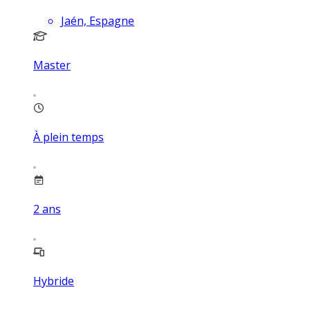
Jaén, Espagne
Master
À plein temps
2
ans
Hybride