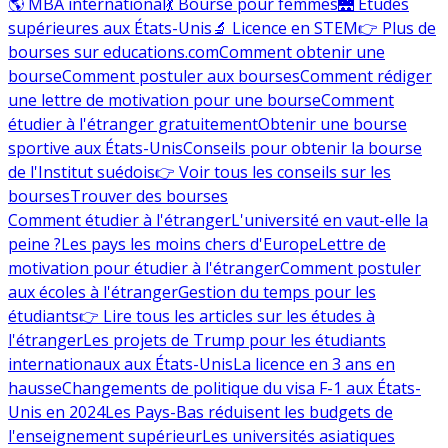
🌎 MBA international
💃 Bourse pour femmes
🌉 Études
supérieures aux États-Unis
🔬 Licence en STEM
👉 Plus de
bourses sur educations.com
Comment obtenir une
bourse
Comment postuler aux bourses
Comment rédiger
une lettre de motivation pour une bourse
Comment
étudier à l'étranger gratuitement
Obtenir une bourse
sportive aux États-Unis
Conseils pour obtenir la bourse
de l'Institut suédois
👉 Voir tous les conseils sur les
bourses
Trouver des bourses
Comment étudier à l'étranger
L'université en vaut-elle la
peine ?
Les pays les moins chers d'Europe
Lettre de
motivation pour étudier à l'étranger
Comment postuler
aux écoles à l'étranger
Gestion du temps pour les
étudiants
👉 Lire tous les articles sur les études à
l'étranger
Les projets de Trump pour les étudiants
internationaux aux États-Unis
La licence en 3 ans en
hausse
Changements de politique du visa F-1 aux États-
Unis en 2024
Les Pays-Bas réduisent les budgets de
l'enseignement supérieur
Les universités asiatiques