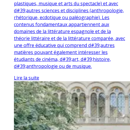
plastiques, musique et arts du spectacle) et avec
d#39;autres sciences et disciplines (anthropologie,
rhétorique, ecdotique ou paléographie). Les
contenus fondamentaux appartiennent aux
domaines de la littérature espagnole et de la
théorie littéraire et de la littérature comparée, avec
une offre éducative qui comprend d#39;autres
matières pouvant également intéresser les
étudiants de cinéma, d#39;art, d#39;histoire,
d#39;anthropologie ou de musique.
Lire la suite