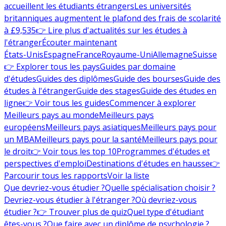
accueillent les étudiants étrangers
Les universités
britanniques augmentent le plafond des frais de scolarité
à £9,535
👉 Lire plus d'actualités sur les études à
l'étranger
Écouter maintenant
États-Unis
Espagne
France
Royaume-Uni
Allemagne
Suisse
👉 Explorer tous les pays
Guides par domaine
d'études
Guides des diplômes
Guide des bourses
Guide des
études à l'étranger
Guide des stages
Guide des études en
ligne
👉 Voir tous les guides
Commencer à explorer
Meilleurs pays au monde
Meilleurs pays
européens
Meilleurs pays asiatiques
Meilleurs pays pour
un MBA
Meilleurs pays pour la santé
Meilleurs pays pour
le droit
👉 Voir tous les top 10
Programmes d'études et
perspectives d'emploi
Destinations d'études en hausse
👉
Parcourir tous les rapports
Voir la liste
Que devriez-vous étudier ?
Quelle spécialisation choisir ?
Devriez-vous étudier à l'étranger ?
Où devriez-vous
étudier ?
👉 Trouver plus de quiz
Quel type d'étudiant
êtes-vous ?
Que faire avec un diplôme de psychologie ?