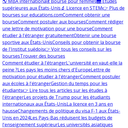
🌎 MBA international
💃 Bourse pour femmes
🌉 Études
supérieures aux États-Unis
🔬 Licence en STEM
👉 Plus de
bourses sur educations.com
Comment obtenir une
bourse
Comment postuler aux bourses
Comment rédiger
une lettre de motivation pour une bourse
Comment
étudier à l'étranger gratuitement
Obtenir une bourse
sportive aux États-Unis
Conseils pour obtenir la bourse
de l'Institut suédois
👉 Voir tous les conseils sur les
bourses
Trouver des bourses
Comment étudier à l'étranger
L'université en vaut-elle la
peine ?
Les pays les moins chers d'Europe
Lettre de
motivation pour étudier à l'étranger
Comment postuler
aux écoles à l'étranger
Gestion du temps pour les
étudiants
👉 Lire tous les articles sur les études à
l'étranger
Les projets de Trump pour les étudiants
internationaux aux États-Unis
La licence en 3 ans en
hausse
Changements de politique du visa F-1 aux États-
Unis en 2024
Les Pays-Bas réduisent les budgets de
l'enseignement supérieur
Les universités asiatiques