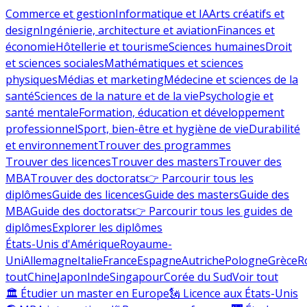
Commerce et gestion
Informatique et IA
Arts créatifs et
design
Ingénierie, architecture et aviation
Finances et
économie
Hôtellerie et tourisme
Sciences humaines
Droit
et sciences sociales
Mathématiques et sciences
physiques
Médias et marketing
Médecine et sciences de la
santé
Sciences de la nature et de la vie
Psychologie et
santé mentale
Formation, éducation et développement
professionnel
Sport, bien-être et hygiène de vie
Durabilité
et environnement
Trouver des programmes
Trouver des licences
Trouver des masters
Trouver des
MBA
Trouver des doctorats
👉 Parcourir tous les
diplômes
Guide des licences
Guide des masters
Guide des
MBA
Guide des doctorats
👉 Parcourir tous les guides de
diplômes
Explorer les diplômes
États-Unis d'Amérique
Royaume-
Uni
Allemagne
Italie
France
Espagne
Autriche
Pologne
Grèce
R
tout
Chine
Japon
Inde
Singapour
Corée du Sud
Voir tout
🏛 Étudier un master en Europe
🗽 Licence aux États-Unis