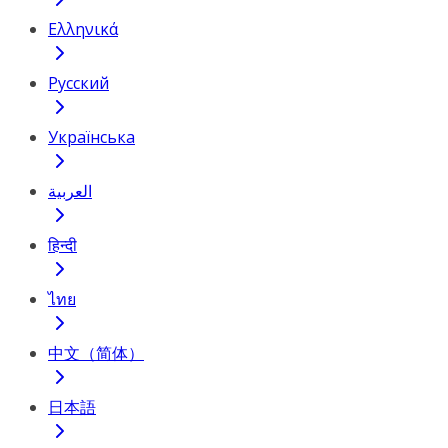
Ελληνικά
Русский
Українська
العربية
हिन्दी
ไทย
中文（简体）
日本語