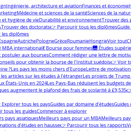
ign
Ingénierie, architecture et aviation
Finances et économie
rketing
Médecine et sciences de la santé
Sciences de la nature
e et hygiène de vie
Durabilité et environnement
Trouver des
A
Trouver des doctorats
👉 Parcourir tous les diplômes
Guide 
 les diplômes
Espagne
Autriche
Pologne
Grèce
Roumanie
Hongrie
Voir tout
C
 MBA international
💃 Bourse pour femmes
🌉 Études supéri
postuler aux bourses
Comment rédiger une lettre de motiv
onseils pour obtenir la bourse de l'Institut suédois
👉 Voir t
eine ?
Les pays les moins chers d'Europe
Lettre de motivation
les articles sur les études à l'étranger
Les projets de Trump 
ux États-Unis en 2024
Les Pays-Bas réduisent les budgets d
ques augmentent le plafond des frais de scolarité à £9,535
👉
 Explorer tous les pays
Guides par domaine d'études
Guides 
r tous les guides
Commencer à explorer
rs pays asiatiques
Meilleurs pays pour un MBA
Meilleurs pay
nations d'études en hausse
👉 Parcourir tous les rapports
Vo