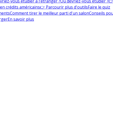
vriez-vous étudier à l'étranger ?
Où devriez-vous étudier ?
👉
en crédits américains
👉 Parcourir plus d'outils
Faire le quiz
ments
Comment tirer le meilleur parti d'un salon
Conseils pou
rger
En savoir plus