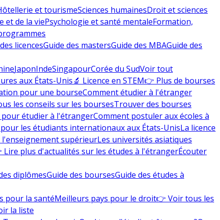
Hôtellerie et tourisme
Sciences humaines
Droit et sciences
 et de la vie
Psychologie et santé mentale
Formation,
 programmes
des licences
Guide des masters
Guide des MBA
Guide des
hine
Japon
Inde
Singapour
Corée du Sud
Voir tout
eures aux États-Unis
🔬 Licence en STEM
👉 Plus de bourses
ation pour une bourse
Comment étudier à l'étranger
ous les conseils sur les bourses
Trouver des bourses
 pour étudier à l'étranger
Comment postuler aux écoles à
pour les étudiants internationaux aux États-Unis
La licence
e l'enseignement supérieur
Les universités asiatiques
 Lire plus d'actualités sur les études à l'étranger
Écouter
des diplômes
Guide des bourses
Guide des études à
s pour la santé
Meilleurs pays pour le droit
👉 Voir tous les
ir la liste