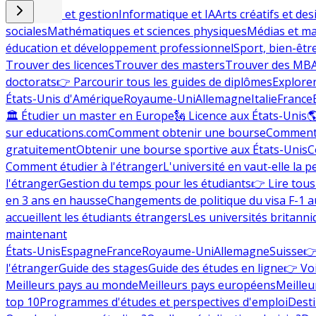
Commerce et gestion
Informatique et IA
Arts créatifs et des
sociales
Mathématiques et sciences physiques
Médias et ma
éducation et développement professionnel
Sport, bien-êtr
Trouver des licences
Trouver des masters
Trouver des MB
doctorats
👉 Parcourir tous les guides de diplômes
Explorer
États-Unis d'Amérique
Royaume-Uni
Allemagne
Italie
France
🏛 Étudier un master en Europe
🗽 Licence aux États-Unis

sur educations.com
Comment obtenir une bourse
Comment 
gratuitement
Obtenir une bourse sportive aux États-Unis
C
Comment étudier à l'étranger
L'université en vaut-elle la p
l'étranger
Gestion du temps pour les étudiants
👉 Lire tous 
en 3 ans en hausse
Changements de politique du visa F-1 a
accueillent les étudiants étrangers
Les universités britanni
maintenant
États-Unis
Espagne
France
Royaume-Uni
Allemagne
Suisse
👉
l'étranger
Guide des stages
Guide des études en ligne
👉 Voi
Meilleurs pays au monde
Meilleurs pays européens
Meilleu
top 10
Programmes d'études et perspectives d'emploi
Desti