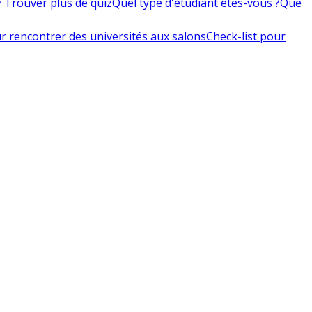
 Trouver plus de quiz
Quel type d'étudiant êtes-vous ?
Que
r rencontrer des universités aux salons
Check-list pour