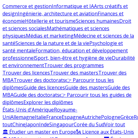
Commerce et gestion
Informatique et IA
Arts créatifs et
design
Ingénierie, architecture et aviation
Finances et
économie
Hôtellerie et tourisme
Sciences humaines
Droit
et sciences sociales
Mathématiques et sciences
physiques
Médias et marketing
Médecine et sciences de la
santé
Sciences de la nature et de la vie
Psychologie et
santé mentale
Formation, éducation et développement
professionnel
Sport, bien-être et hygiène de vie
Durabilité
et environnement
Trouver des programmes
Trouver des licences
Trouver des masters
Trouver des
MBA
Trouver des doctorats
👉 Parcourir tous les
diplômes
Guide des licences
Guide des masters
Guide des
MBA
Guide des doctorats
👉 Parcourir tous les guides de
diplômes
Explorer les diplômes
États-Unis d'Amérique
Royaume-
Uni
Allemagne
Italie
France
Espagne
Autriche
Pologne
Grèce
R
tout
Chine
Japon
Inde
Singapour
Corée du Sud
Voir tout
🏛 Étudier un master en Europe
🗽 Licence aux États-Unis