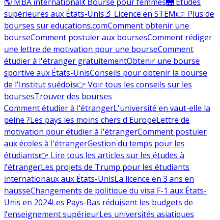
🌎 MBA international
💃 Bourse pour femmes
🌉 Études
supérieures aux États-Unis
🔬 Licence en STEM
👉 Plus de
bourses sur educations.com
Comment obtenir une
bourse
Comment postuler aux bourses
Comment rédiger
une lettre de motivation pour une bourse
Comment
étudier à l'étranger gratuitement
Obtenir une bourse
sportive aux États-Unis
Conseils pour obtenir la bourse
de l'Institut suédois
👉 Voir tous les conseils sur les
bourses
Trouver des bourses
Comment étudier à l'étranger
L'université en vaut-elle la
peine ?
Les pays les moins chers d'Europe
Lettre de
motivation pour étudier à l'étranger
Comment postuler
aux écoles à l'étranger
Gestion du temps pour les
étudiants
👉 Lire tous les articles sur les études à
l'étranger
Les projets de Trump pour les étudiants
internationaux aux États-Unis
La licence en 3 ans en
hausse
Changements de politique du visa F-1 aux États-
Unis en 2024
Les Pays-Bas réduisent les budgets de
l'enseignement supérieur
Les universités asiatiques