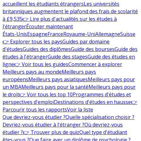
accueillent les étudiants étrangers
Les universités
britanniques augmentent le plafond des frais de scolarité
à £9,535
👉 Lire plus d'actualités sur les études à
l'étranger
Écouter maintenant
États-Unis
Espagne
France
Royaume-Uni
Allemagne
Suisse
👉 Explorer tous les pays
Guides par domaine
d'études
Guides des diplômes
Guide des bourses
Guide des
études à l'étranger
Guide des stages
Guide des études en
ligne
👉 Voir tous les guides
Commencer à explorer
Meilleurs pays au monde
Meilleurs pays
européens
Meilleurs pays asiatiques
Meilleurs pays pour
un MBA
Meilleurs pays pour la santé
Meilleurs pays pour
le droit
👉 Voir tous les top 10
Programmes d'études et
perspectives d'emploi
Destinations d'études en hausse
👉
Parcourir tous les rapports
Voir la liste
Que devriez-vous étudier ?
Quelle spécialisation choisir ?
Devriez-vous étudier à l'étranger ?
Où devriez-vous
étudier ?
👉 Trouver plus de quiz
Quel type d'étudiant
êtes-vous ?
Que faire avec un diplôme de psychologie ?