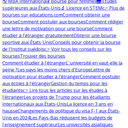
🌎 MBA international
💃 Bourse pour femmes
🌉 Études
supérieures aux États-Unis
🔬 Licence en STEM
👉 Plus de
bourses sur educations.com
Comment obtenir une
bourse
Comment postuler aux bourses
Comment rédiger
une lettre de motivation pour une bourse
Comment
étudier à l'étranger gratuitement
Obtenir une bourse
sportive aux États-Unis
Conseils pour obtenir la bourse
de l'Institut suédois
👉 Voir tous les conseils sur les
bourses
Trouver des bourses
Comment étudier à l'étranger
L'université en vaut-elle la
peine ?
Les pays les moins chers d'Europe
Lettre de
motivation pour étudier à l'étranger
Comment postuler
aux écoles à l'étranger
Gestion du temps pour les
étudiants
👉 Lire tous les articles sur les études à
l'étranger
Les projets de Trump pour les étudiants
internationaux aux États-Unis
La licence en 3 ans en
hausse
Changements de politique du visa F-1 aux États-
Unis en 2024
Les Pays-Bas réduisent les budgets de
l'enseignement supérieur
Les universités asiatiques