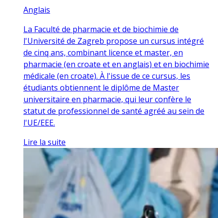
Anglais
La Faculté de pharmacie et de biochimie de
l'Université de Zagreb propose un cursus intégré
de cinq ans, combinant licence et master, en
pharmacie (en croate et en anglais) et en biochimie
médicale (en croate). À l'issue de ce cursus, les
étudiants obtiennent le diplôme de Master
universitaire en pharmacie, qui leur confère le
statut de professionnel de santé agréé au sein de
l'UE/EEE.
Lire la suite