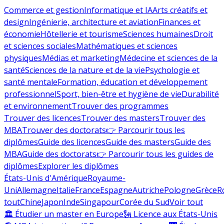
Commerce et gestion
Informatique et IA
Arts créatifs et
design
Ingénierie, architecture et aviation
Finances et
économie
Hôtellerie et tourisme
Sciences humaines
Droit
et sciences sociales
Mathématiques et sciences
physiques
Médias et marketing
Médecine et sciences de la
santé
Sciences de la nature et de la vie
Psychologie et
santé mentale
Formation, éducation et développement
professionnel
Sport, bien-être et hygiène de vie
Durabilité
et environnement
Trouver des programmes
Trouver des licences
Trouver des masters
Trouver des
MBA
Trouver des doctorats
👉 Parcourir tous les
diplômes
Guide des licences
Guide des masters
Guide des
MBA
Guide des doctorats
👉 Parcourir tous les guides de
diplômes
Explorer les diplômes
États-Unis d'Amérique
Royaume-
Uni
Allemagne
Italie
France
Espagne
Autriche
Pologne
Grèce
R
tout
Chine
Japon
Inde
Singapour
Corée du Sud
Voir tout
🏛 Étudier un master en Europe
🗽 Licence aux États-Unis