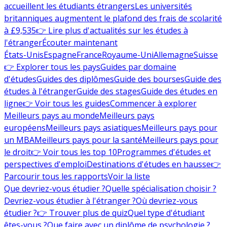
accueillent les étudiants étrangers
Les universités
britanniques augmentent le plafond des frais de scolarité
à £9,535
👉 Lire plus d'actualités sur les études à
l'étranger
Écouter maintenant
États-Unis
Espagne
France
Royaume-Uni
Allemagne
Suisse
👉 Explorer tous les pays
Guides par domaine
d'études
Guides des diplômes
Guide des bourses
Guide des
études à l'étranger
Guide des stages
Guide des études en
ligne
👉 Voir tous les guides
Commencer à explorer
Meilleurs pays au monde
Meilleurs pays
européens
Meilleurs pays asiatiques
Meilleurs pays pour
un MBA
Meilleurs pays pour la santé
Meilleurs pays pour
le droit
👉 Voir tous les top 10
Programmes d'études et
perspectives d'emploi
Destinations d'études en hausse
👉
Parcourir tous les rapports
Voir la liste
Que devriez-vous étudier ?
Quelle spécialisation choisir ?
Devriez-vous étudier à l'étranger ?
Où devriez-vous
étudier ?
👉 Trouver plus de quiz
Quel type d'étudiant
êtes-vous ?
Que faire avec un diplôme de psychologie ?