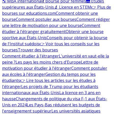
🌎 MBA international
💃 Bourse pour femmes
🌉 Études
supérieures aux États-Unis
🔬 Licence en STEM
👉 Plus de
bourses sur educations.com
Comment obtenir une
bourse
Comment postuler aux bourses
Comment rédiger
une lettre de motivation pour une bourse
Comment
étudier à l'étranger gratuitement
Obtenir une bourse
sportive aux États-Unis
Conseils pour obtenir la bourse
de l'Institut suédois
👉 Voir tous les conseils sur les
bourses
Trouver des bourses
Comment étudier à l'étranger
L'université en vaut-elle la
peine ?
Les pays les moins chers d'Europe
Lettre de
motivation pour étudier à l'étranger
Comment postuler
aux écoles à l'étranger
Gestion du temps pour les
étudiants
👉 Lire tous les articles sur les études à
l'étranger
Les projets de Trump pour les étudiants
internationaux aux États-Unis
La licence en 3 ans en
hausse
Changements de politique du visa F-1 aux États-
Unis en 2024
Les Pays-Bas réduisent les budgets de
l'enseignement supérieur
Les universités asiatiques