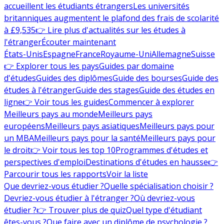
accueillent les étudiants étrangers
Les universités
britanniques augmentent le plafond des frais de scolarité
à £9,535
👉 Lire plus d'actualités sur les études à
l'étranger
Écouter maintenant
États-Unis
Espagne
France
Royaume-Uni
Allemagne
Suisse
👉 Explorer tous les pays
Guides par domaine
d'études
Guides des diplômes
Guide des bourses
Guide des
études à l'étranger
Guide des stages
Guide des études en
ligne
👉 Voir tous les guides
Commencer à explorer
Meilleurs pays au monde
Meilleurs pays
européens
Meilleurs pays asiatiques
Meilleurs pays pour
un MBA
Meilleurs pays pour la santé
Meilleurs pays pour
le droit
👉 Voir tous les top 10
Programmes d'études et
perspectives d'emploi
Destinations d'études en hausse
👉
Parcourir tous les rapports
Voir la liste
Que devriez-vous étudier ?
Quelle spécialisation choisir ?
Devriez-vous étudier à l'étranger ?
Où devriez-vous
étudier ?
👉 Trouver plus de quiz
Quel type d'étudiant
êtes-vous ?
Que faire avec un diplôme de psychologie ?