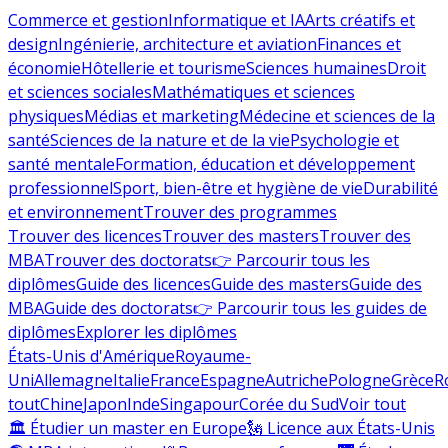
Commerce et gestion
Informatique et IA
Arts créatifs et
design
Ingénierie, architecture et aviation
Finances et
économie
Hôtellerie et tourisme
Sciences humaines
Droit
et sciences sociales
Mathématiques et sciences
physiques
Médias et marketing
Médecine et sciences de la
santé
Sciences de la nature et de la vie
Psychologie et
santé mentale
Formation, éducation et développement
professionnel
Sport, bien-être et hygiène de vie
Durabilité
et environnement
Trouver des programmes
Trouver des licences
Trouver des masters
Trouver des
MBA
Trouver des doctorats
👉 Parcourir tous les
diplômes
Guide des licences
Guide des masters
Guide des
MBA
Guide des doctorats
👉 Parcourir tous les guides de
diplômes
Explorer les diplômes
États-Unis d'Amérique
Royaume-
Uni
Allemagne
Italie
France
Espagne
Autriche
Pologne
Grèce
R
tout
Chine
Japon
Inde
Singapour
Corée du Sud
Voir tout
🏛 Étudier un master en Europe
🗽 Licence aux États-Unis