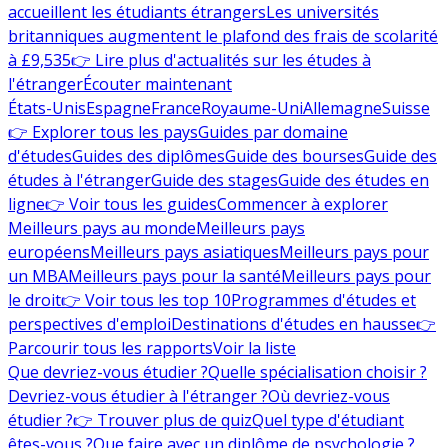
accueillent les étudiants étrangers
Les universités
britanniques augmentent le plafond des frais de scolarité
à £9,535
👉 Lire plus d'actualités sur les études à
l'étranger
Écouter maintenant
États-Unis
Espagne
France
Royaume-Uni
Allemagne
Suisse
👉 Explorer tous les pays
Guides par domaine
d'études
Guides des diplômes
Guide des bourses
Guide des
études à l'étranger
Guide des stages
Guide des études en
ligne
👉 Voir tous les guides
Commencer à explorer
Meilleurs pays au monde
Meilleurs pays
européens
Meilleurs pays asiatiques
Meilleurs pays pour
un MBA
Meilleurs pays pour la santé
Meilleurs pays pour
le droit
👉 Voir tous les top 10
Programmes d'études et
perspectives d'emploi
Destinations d'études en hausse
👉
Parcourir tous les rapports
Voir la liste
Que devriez-vous étudier ?
Quelle spécialisation choisir ?
Devriez-vous étudier à l'étranger ?
Où devriez-vous
étudier ?
👉 Trouver plus de quiz
Quel type d'étudiant
êtes-vous ?
Que faire avec un diplôme de psychologie ?