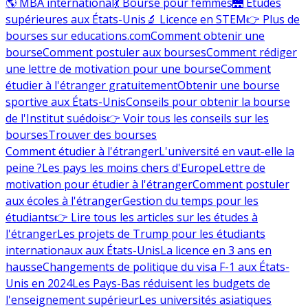
🌎 MBA international
💃 Bourse pour femmes
🌉 Études
supérieures aux États-Unis
🔬 Licence en STEM
👉 Plus de
bourses sur educations.com
Comment obtenir une
bourse
Comment postuler aux bourses
Comment rédiger
une lettre de motivation pour une bourse
Comment
étudier à l'étranger gratuitement
Obtenir une bourse
sportive aux États-Unis
Conseils pour obtenir la bourse
de l'Institut suédois
👉 Voir tous les conseils sur les
bourses
Trouver des bourses
Comment étudier à l'étranger
L'université en vaut-elle la
peine ?
Les pays les moins chers d'Europe
Lettre de
motivation pour étudier à l'étranger
Comment postuler
aux écoles à l'étranger
Gestion du temps pour les
étudiants
👉 Lire tous les articles sur les études à
l'étranger
Les projets de Trump pour les étudiants
internationaux aux États-Unis
La licence en 3 ans en
hausse
Changements de politique du visa F-1 aux États-
Unis en 2024
Les Pays-Bas réduisent les budgets de
l'enseignement supérieur
Les universités asiatiques