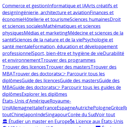
Commerce et gestion
Informatique et IA
Arts créatifs et
design
Ingénierie, architecture et aviation
Finances et
économie
Hôtellerie et tourisme
Sciences humaines
Droit
et sciences sociales
Mathématiques et sciences
physiques
Médias et marketing
Médecine et sciences de la
santé
Sciences de la nature et de la vie
Psychologie et
santé mentale
Formation, éducation et développement
professionnel
Sport, bien-être et hygiène de vie
Durabilité
et environnement
Trouver des programmes
Trouver des licences
Trouver des masters
Trouver des
MBA
Trouver des doctorats
👉 Parcourir tous les
diplômes
Guide des licences
Guide des masters
Guide des
MBA
Guide des doctorats
👉 Parcourir tous les guides de
diplômes
Explorer les diplômes
États-Unis d'Amérique
Royaume-
Uni
Allemagne
Italie
France
Espagne
Autriche
Pologne
Grèce
R
tout
Chine
Japon
Inde
Singapour
Corée du Sud
Voir tout
🏛 Étudier un master en Europe
🗽 Licence aux États-Unis